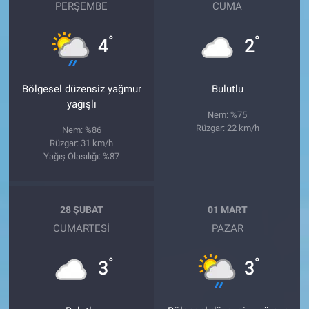
PERŞEMBE
CUMA
°
°
4
2
Bölgesel düzensiz yağmur
Bulutlu
yağışlı
Nem: %75
Rüzgar: 22 km/h
Nem: %86
Rüzgar: 31 km/h
Yağış Olasılığı: %87
28 ŞUBAT
01 MART
CUMARTESI
PAZAR
°
°
3
3