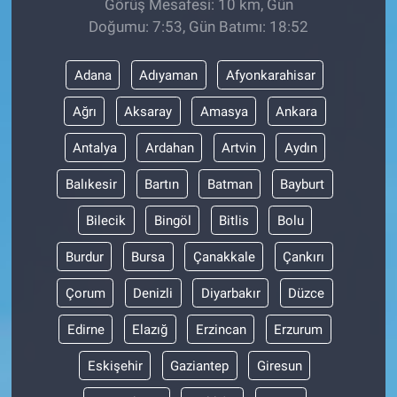
Görüş Mesafesi: 10 km, Gün
Doğumu: 7:53, Gün Batımı: 18:52
Adana
Adıyaman
Afyonkarahisar
Ağrı
Aksaray
Amasya
Ankara
Antalya
Ardahan
Artvin
Aydın
Balıkesir
Bartın
Batman
Bayburt
Bilecik
Bingöl
Bitlis
Bolu
Burdur
Bursa
Çanakkale
Çankırı
Çorum
Denizli
Diyarbakır
Düzce
Edirne
Elazığ
Erzincan
Erzurum
Eskişehir
Gaziantep
Giresun