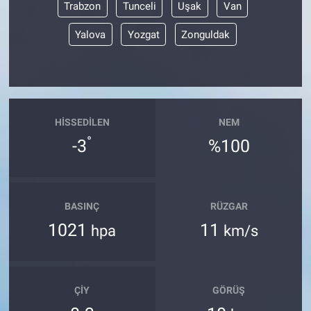
Trabzon
Tunceli
Uşak
Van
Yalova
Yozgat
Zonguldak
HISSEDILEN
NEM
°
-3
%100
BASINÇ
RÜZGAR
1021
11
hpa
km/s
ÇIY
GÖRÜŞ