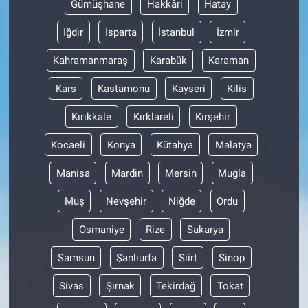
Gümüşhane
Hakkâri
Hatay
Iğdır
Isparta
İstanbul
İzmir
Kahramanmaraş
Karabük
Karaman
Kars
Kastamonu
Kayseri
Kilis
Kırıkkale
Kırklareli
Kırşehir
Kocaeli
Konya
Kütahya
Malatya
Manisa
Mardin
Mersin
Muğla
Muş
Nevşehir
Niğde
Ordu
Osmaniye
Rize
Sakarya
Samsun
Şanlıurfa
Siirt
Sinop
Sivas
Şırnak
Tekirdağ
Tokat