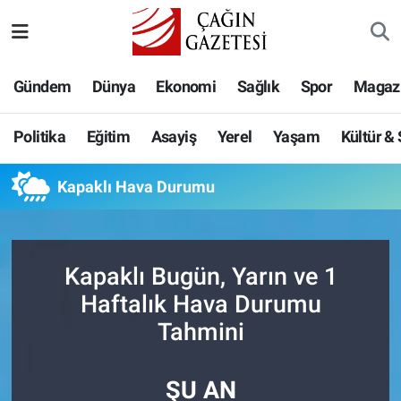
Politika
Nöbetçi Eczaneler
Gündem
Dünya
Ekonomi
Sağlık
Spor
Magaz
Eğitim
Hava Durumu
Politika
Eğitim
Asayiş
Yerel
Yaşam
Kültür &
Asayiş
Namaz Vakitleri
Kapaklı Hava Durumu
Yerel
Trafik Durumu
Yaşam
Süper Lig Puan Durumu ve Fikstür
Kapaklı Bugün, Yarın ve 1
Kültür & Sanat
Tüm Manşetler
Haftalık Hava Durumu
Tahmini
Bilim-Teknoloji
Son Dakika Haberleri
ŞU AN
Köşe Yazıları
Haber Arşivi