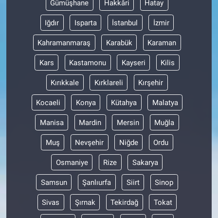
Gümüşhane
Hakkâri
Hatay
Iğdır
Isparta
İstanbul
İzmir
Kahramanmaraş
Karabük
Karaman
Kars
Kastamonu
Kayseri
Kilis
Kırıkkale
Kırklareli
Kırşehir
Kocaeli
Konya
Kütahya
Malatya
Manisa
Mardin
Mersin
Muğla
Muş
Nevşehir
Niğde
Ordu
Osmaniye
Rize
Sakarya
Samsun
Şanlıurfa
Siirt
Sinop
Sivas
Şırnak
Tekirdağ
Tokat