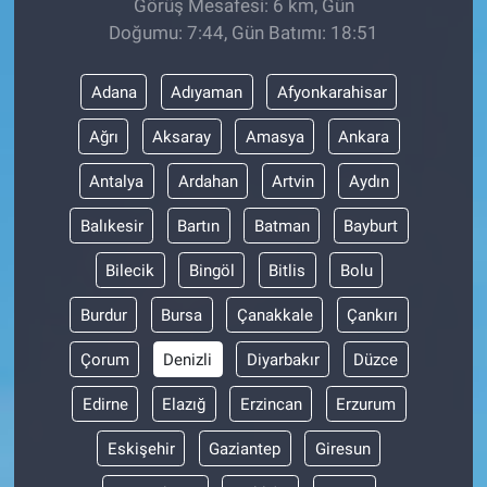
Görüş Mesafesi: 6 km, Gün
Doğumu: 7:44, Gün Batımı: 18:51
Adana
Adıyaman
Afyonkarahisar
Ağrı
Aksaray
Amasya
Ankara
Antalya
Ardahan
Artvin
Aydın
Balıkesir
Bartın
Batman
Bayburt
Bilecik
Bingöl
Bitlis
Bolu
Burdur
Bursa
Çanakkale
Çankırı
Çorum
Denizli
Diyarbakır
Düzce
Edirne
Elazığ
Erzincan
Erzurum
Eskişehir
Gaziantep
Giresun