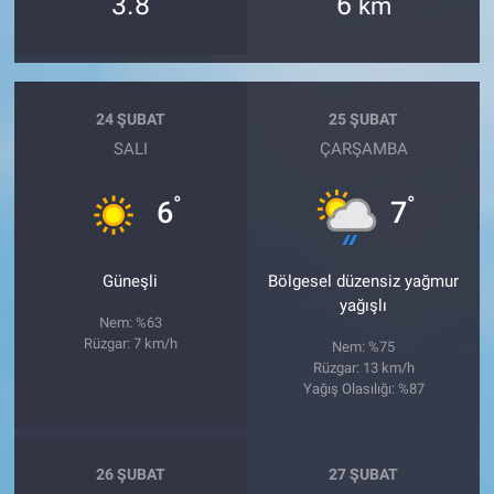
3.8
6
km
24 ŞUBAT
25 ŞUBAT
SALI
ÇARŞAMBA
°
°
6
7
Güneşli
Bölgesel düzensiz yağmur
yağışlı
Nem: %63
Rüzgar: 7 km/h
Nem: %75
Rüzgar: 13 km/h
Yağış Olasılığı: %87
26 ŞUBAT
27 ŞUBAT