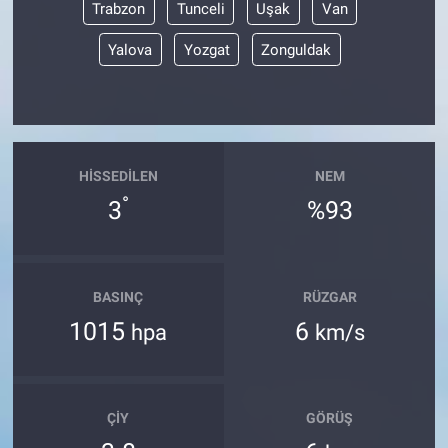
Trabzon
Tunceli
Uşak
Van
Yalova
Yozgat
Zonguldak
HISSEDILEN
NEM
°
3
%93
BASINÇ
RÜZGAR
1015
6
hpa
km/s
ÇIY
GÖRÜŞ