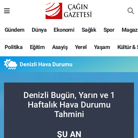
Politika
Nöbetçi Eczaneler
Gündem
Dünya
Ekonomi
Sağlık
Spor
Magaz
Eğitim
Hava Durumu
Politika
Eğitim
Asayiş
Yerel
Yaşam
Kültür &
Asayiş
Namaz Vakitleri
Denizli Hava Durumu
Yerel
Trafik Durumu
Yaşam
Süper Lig Puan Durumu ve Fikstür
Denizli Bugün, Yarın ve 1
Kültür & Sanat
Tüm Manşetler
Haftalık Hava Durumu
Tahmini
Bilim-Teknoloji
Son Dakika Haberleri
ŞU AN
Köşe Yazıları
Haber Arşivi