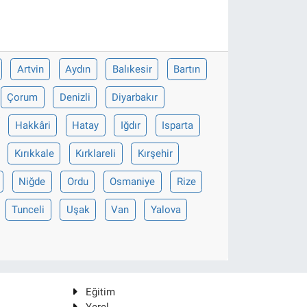
Artvin
Aydın
Balıkesir
Bartın
Çorum
Denizli
Diyarbakır
Hakkâri
Hatay
Iğdır
Isparta
Kırıkkale
Kırklareli
Kırşehir
Niğde
Ordu
Osmaniye
Rize
Tunceli
Uşak
Van
Yalova
Eğitim
Yerel