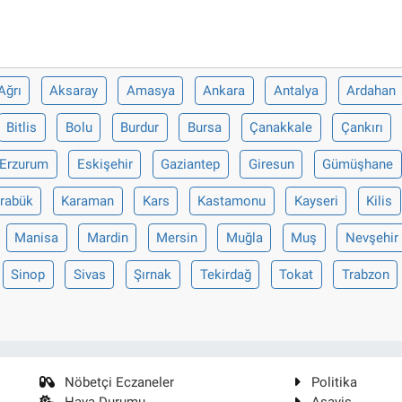
Ağrı
Aksaray
Amasya
Ankara
Antalya
Ardahan
Bitlis
Bolu
Burdur
Bursa
Çanakkale
Çankırı
Erzurum
Eskişehir
Gaziantep
Giresun
Gümüşhane
rabük
Karaman
Kars
Kastamonu
Kayseri
Kilis
Manisa
Mardin
Mersin
Muğla
Muş
Nevşehir
Sinop
Sivas
Şırnak
Tekirdağ
Tokat
Trabzon
Nöbetçi Eczaneler
Politika
Hava Durumu
Asayiş