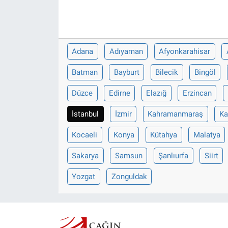
Adana
Adıyaman
Afyonkarahisar
Batman
Bayburt
Bilecik
Bingöl
Düzce
Edirne
Elazığ
Erzincan
İstanbul
İzmir
Kahramanmaraş
Ka
Kocaeli
Konya
Kütahya
Malatya
Sakarya
Samsun
Şanlıurfa
Siirt
Yozgat
Zonguldak