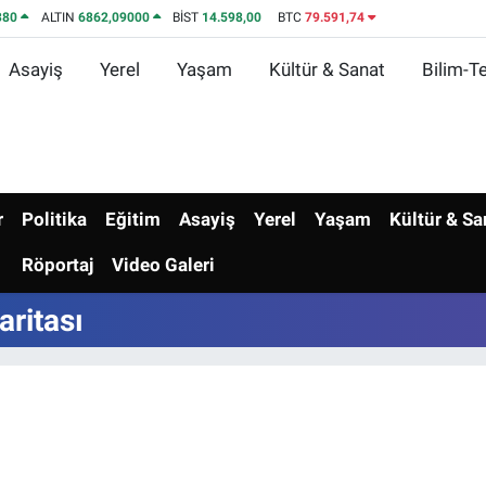
380
ALTIN
6862,09000
BİST
14.598,00
BTC
79.591,74
Asayiş
Yerel
Yaşam
Kültür & Sanat
Bilim-Te
r
Politika
Eğitim
Asayiş
Yerel
Yaşam
Kültür & Sa
Röportaj
Video Galeri
aritası