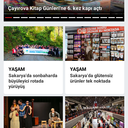
Çayırova Kitap Günleri'ne 6. kez kapı açtı
Röportaj
1
2
3
4
5
6
7
8
9
10
11
12
13
14
15
Video Galeri
YAŞAM
YAŞAM
Sakarya'da sonbaharda
Sakarya'da glütensiz
büyüleyici rotada
ürünler tek noktada
yürüyüş