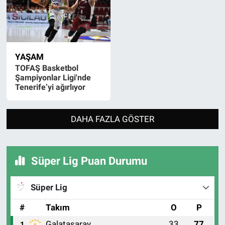
YAŞAM
TOFAŞ Basketbol
Şampiyonlar Ligi'nde
Tenerife’yi ağırlıyor
DAHA FAZLA GÖSTER
Süper Lig Puan Durumu
Süper Lig
#
Takım
O
P
Galatasaray
33
77
1