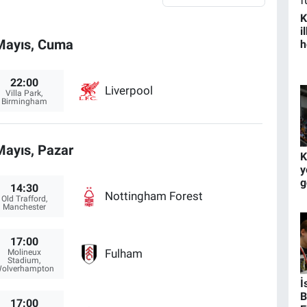
K
i
Mayıs, Cuma
h
22:00
Liverpool
Villa Park,
Birmingham
Mayıs, Pazar
K
y
g
14:30
Nottingham Forest
Old Trafford,
Manchester
17:00
Fulham
Molineux
Stadium,
olverhampton
İ
B
17:00