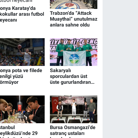
onya Karatay'da
Trabzon’da “Attack
lkokullar arası futbol
Muaythai” unutulmaz
eyecanı
anlara sahne oldu
onya pota ve filede
Sakaryalı
enilgi yüzü
sporculardan üst
örmüyor
üste gururlandıran
başarılar
stanbul
Bursa Osmangazi’de
eylikdüzü’nde 29
satranç ustaları