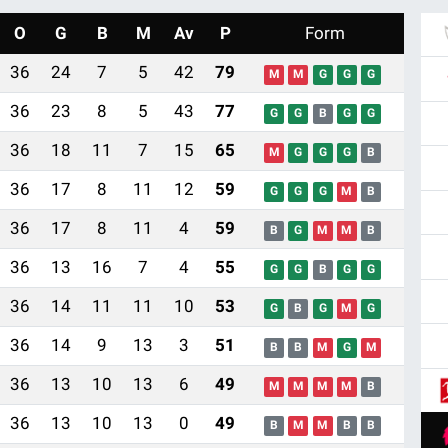
O
G
B
M
Av
P
Form
36
24
7
5
42
79
M
M
G
G
G
36
23
8
5
43
77
G
G
B
G
G
36
18
11
7
15
65
M
G
G
G
B
36
17
8
11
12
59
G
G
G
M
B
36
17
8
11
4
59
B
G
M
M
B
36
13
16
7
4
55
G
G
B
G
G
36
14
11
11
10
53
G
B
G
M
G
36
14
9
13
3
51
B
B
M
G
M
36
13
10
13
6
49
M
M
M
M
B
36
13
10
13
0
49
B
M
M
B
B