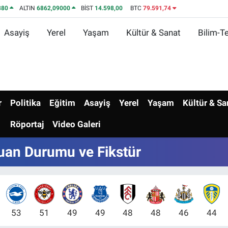
380
ALTIN
6862,09000
BİST
14.598,00
BTC
79.591,74
Asayiş
Yerel
Yaşam
Kültür & Sanat
Bilim-Te
r
Politika
Eğitim
Asayiş
Yerel
Yaşam
Kültür & Sa
Röportaj
Video Galeri
Puan Durumu ve Fikstür
53
51
49
49
48
48
46
44