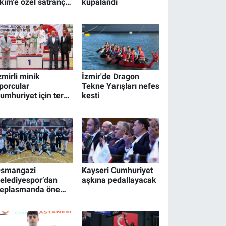
kim’e özel satranç
kupalandı
urnuvası
zmirli minik
İzmir'de Dragon
porcular
Tekne Yarışları nefes
umhuriyet için ter
kesti
öktü
smangazi
Kayseri Cumhuriyet
elediyespor’dan
aşkına pedallayacak
eplasmanda önemli
alibiyet