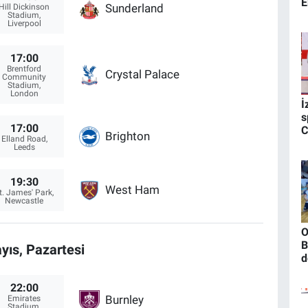
E
Sunderland
Hill Dickinson
t
Stadium,
Liverpool
17:00
Brentford
Crystal Palace
Community
Stadium,
London
İ
s
17:00
C
Brighton
Elland Road,
d
Leeds
19:30
West Ham
t. James' Park,
Newcastle
O
B
yıs, Pazartesi
d
g
22:00
Burnley
Emirates
Stadium,