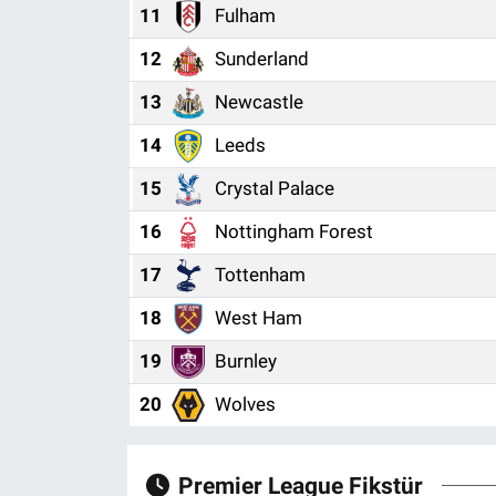
11
Fulham
12
Sunderland
13
Newcastle
14
Leeds
15
Crystal Palace
16
Nottingham Forest
17
Tottenham
18
West Ham
19
Burnley
20
Wolves
Premier League Fikstür