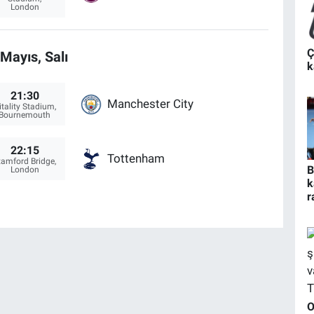
London
Ç
Mayıs, Salı
k
21:30
Manchester City
itality Stadium,
Bournemouth
22:15
Tottenham
tamford Bridge,
B
London
k
r
O