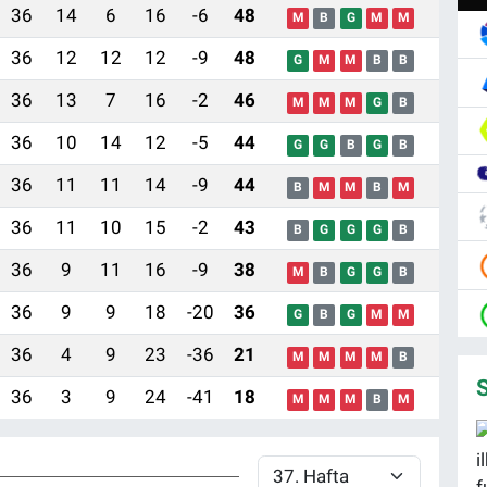
36
14
6
16
-6
48
M
B
G
M
M
36
12
12
12
-9
48
G
M
M
B
B
36
13
7
16
-2
46
M
M
M
G
B
36
10
14
12
-5
44
G
G
B
G
B
36
11
11
14
-9
44
B
M
M
B
M
36
11
10
15
-2
43
B
G
G
G
B
36
9
11
16
-9
38
M
B
G
G
B
36
9
9
18
-20
36
G
B
G
M
M
36
4
9
23
-36
21
M
M
M
M
B
S
36
3
9
24
-41
18
M
M
M
B
M