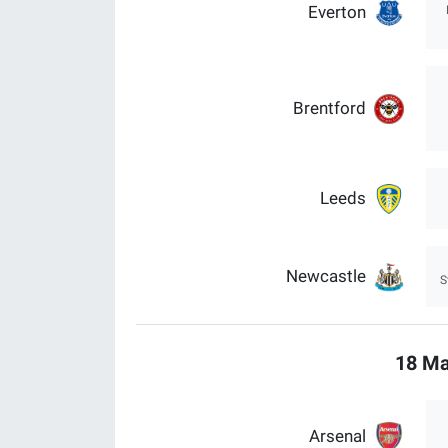
Everton
Brentford
Leeds
Newcastle
S
18 Ma
Arsenal