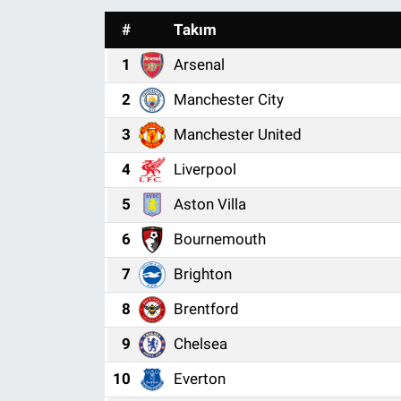
#
Takım
Röportaj
1
Arsenal
Video Galeri
2
Manchester City
3
Manchester United
4
Liverpool
5
Aston Villa
6
Bournemouth
7
Brighton
8
Brentford
9
Chelsea
10
Everton