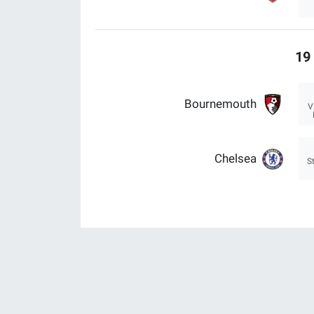
19 
Bournemouth
V
Chelsea
S