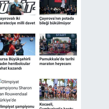
ayırovalı iki
Çayırova'nın potada
arateciye milli davet
bileği bükülmüyor
ursa Büyükşehirli
Pamukkale’de tarihi
adın hentbolcular
maraton heyecanı
ahat kazandı
Kocaeli,
limpiyat şampiyonu
Cumhuriyet'e koştu