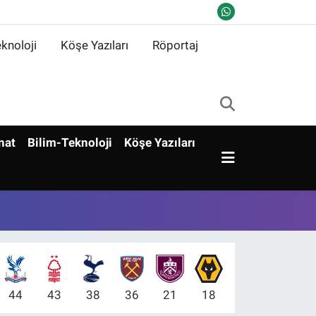
knoloji
Köşe Yazıları
Röportaj
nat
Bilim-Teknoloji
Köşe Yazıları
44
43
38
36
21
18