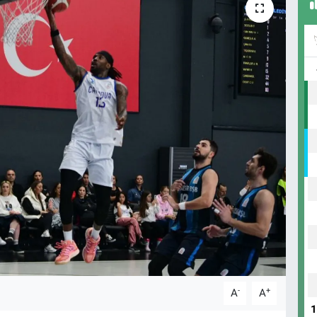
-
+
A
A