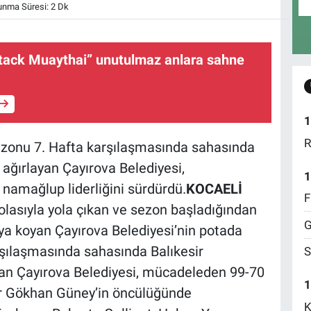
nma Süresi: 2 Dk
ttack Muaythai” unutulmaz anlara sahne
1
R
ezonu 7. Hafta karşılaşmasında sahasında
 ağırlayan Çayırova Belediyesi,
1
 namağlup liderliğini sürdürdü.
KOCAELİ
F
lasıyla yola çıkan ve sezon başladığından
G
aya koyan Çayırova Belediyesi’nin potada
rşılaşmasında sahasında Balıkesir
S
şan Çayırova Belediyesi, mücadeleden 99-70
1
nör Gökhan Güney’in öncülüğünde
K