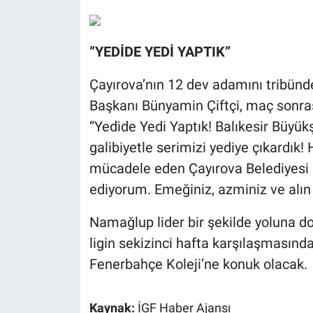
“YEDİDE YEDİ YAPTIK”
Çayırova’nın 12 dev adamını tribünd
Başkanı Bünyamin Çiftçi, maç sonrası
“Yedide Yedi Yaptık! Balıkesir Büyük
galibiyetle serimizi yediye çıkardık
mücadele eden Çayırova Belediyesi 
ediyorum. Emeğiniz, azminiz ve alın t
Namağlup lider bir şekilde yoluna d
ligin sekizinci hafta karşılaşması
Fenerbahçe Koleji’ne konuk olacak.
Kaynak:
İGF Haber Ajansı