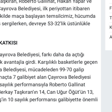
aşkıran, Roberto Gallinat, Hakan Yapar ve
ayırova Belediyesi, ilk periyottan itibaren
F
 şekilde maça başlayan temsilcimiz, hücumda
T
ergilerken, devreye 53-32’lik üstünlükle
K
A
KATKISI
ırova Belediyesi, farkı daha da açtığı
 avantajla girdi. Karşılıklı basketlerle geçen
a Belediyesi, mücadeleden 99-70 galip
maçta 7 galibiyet alan Çayırova Belediyesi
ayılık performansıyla Roberto Gallinat
erkay Taşkıran’ın 14, Can Uğur Öğüt’ün 13,
in 10 sayılık performansı galibiyette önemli