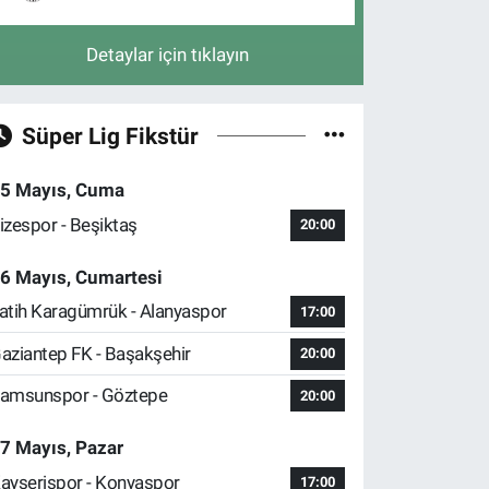
Detaylar için tıklayın
Süper Lig Fikstür
5 Mayıs, Cuma
izespor - Beşiktaş
20:00
6 Mayıs, Cumartesi
atih Karagümrük - Alanyaspor
17:00
aziantep FK - Başakşehir
20:00
amsunspor - Göztepe
20:00
7 Mayıs, Pazar
ayserispor - Konyaspor
17:00