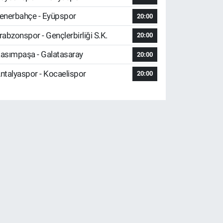
enerbahçe - Eyüpspor
20:00
rabzonspor - Gençlerbirliği S.K.
20:00
asımpaşa - Galatasaray
20:00
ntalyaspor - Kocaelispor
20:00