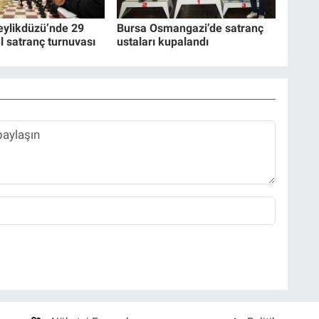
eylikdüzü’nde 29
Bursa Osmangazi’de satranç
l satranç turnuvası
ustaları kupalandı