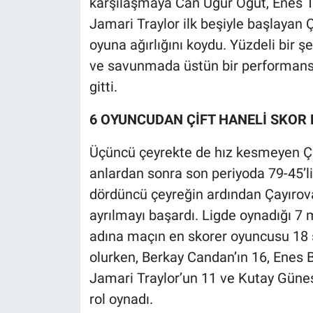
karşılaşmaya Can Uğur Öğüt, Enes T
Jamari Traylor ilk beşiyle başlayan Ç
oyuna ağırlığını koydu. Yüzdeli bir
ve savunmada üstün bir performans s
gitti.
6 OYUNCUDAN ÇİFT HANELİ SKOR 
Üçüncü çeyrekte de hız kesmeyen Çay
anlardan sonra son periyoda 79-45’lik
dördüncü çeyreğin ardından Çayırov
ayrılmayı başardı. Ligde oynadığı 7 
adına maçın en skorer oyuncusu 18 s
olurken, Berkay Candan’ın 16, Enes B
Jamari Traylor’un 11 ve Kutay Güneş’
rol oynadı.