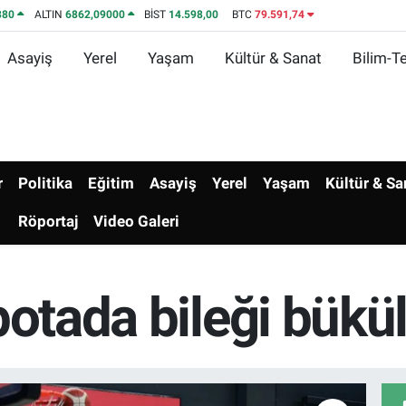
380
ALTIN
6862,09000
BİST
14.598,00
BTC
79.591,74
Asayiş
Yerel
Yaşam
Kültür & Sanat
Bilim-Te
r
Politika
Eğitim
Asayiş
Yerel
Yaşam
Kültür & Sa
Röportaj
Video Galeri
potada bileği bük