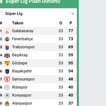
Süper Lig Puan Durumu
Süper Lig
#
Takım
O
P
Galatasaray
33
77
1
Fenerbahçe
33
73
2
Trabzonspor
33
69
3
Beşiktaş
33
59
4
Göztepe
33
55
5
Başakşehir
33
54
6
Samsunspor
33
48
7
Rizespor
33
40
8
Konyaspor
33
40
9
Alanyaspor
33
37
10