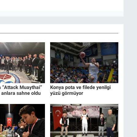
a “Attack Muaythai”
Konya pota ve filede yenilgi
 anlara sahne oldu
yüzü görmüyor