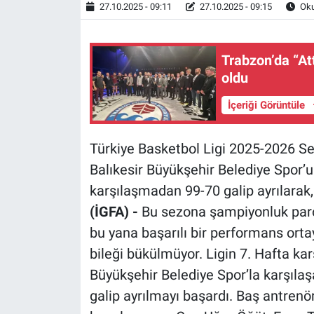
27.10.2025 - 09:11
27.10.2025 - 09:15
Oku
Trabzon’da “A
oldu
İçeriği Görüntüle
Türkiye Basketbol Ligi 2025-2026 S
Balıkesir Büyükşehir Belediye Spor’u
karşılaşmadan 99-70 galip ayrılarak,
(İGFA) -
Bu sezona şampiyonluk paro
bu yana başarılı bir performans ort
bileği bükülmüyor. Ligin 7. Hafta ka
Büyükşehir Belediye Spor’la karşıla
galip ayrılmayı başardı. Baş antre