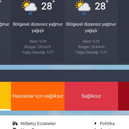
°
°
°
28
28
ağmur
Bölgesel düzensiz yağmur
Bölgesel düzensiz yağmur
yağışlı
yağışlı
Nem: %74
Nem: %74
Rüzgar: 24 km/h
Rüzgar: 24 km/h
7
Yağış Olasılığı: %77
Yağış Olasılığı: %77
Hassaslar için sağlıksız
Sağlıksız
Nöbetçi Eczaneler
Politika