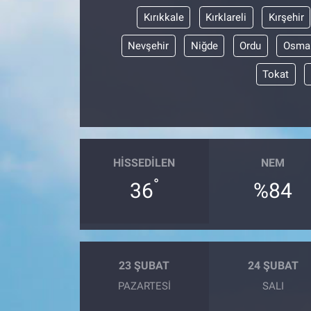
Kırıkkale
Kırklareli
Kırşehir
Nevşehir
Niğde
Ordu
Osma
Tokat
HISSEDILEN
NEM
°
36
%84
23 ŞUBAT
24 ŞUBAT
PAZARTESI
SALI