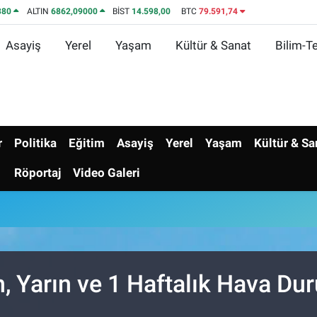
380
ALTIN
6862,09000
BİST
14.598,00
BTC
79.591,74
Asayiş
Yerel
Yaşam
Kültür & Sanat
Bilim-Te
r
Politika
Eğitim
Asayiş
Yerel
Yaşam
Kültür & Sa
Röportaj
Video Galeri
 Yarın ve 1 Haftalık Hava D