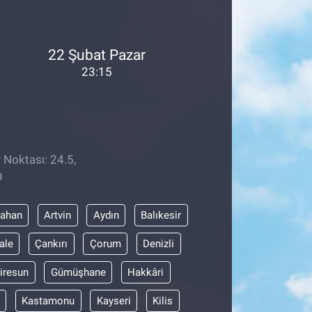
22 Şubat Pazar
23:15
 Noktası: 24.5,
9
dahan
Artvin
Aydın
Balıkesir
ale
Çankırı
Çorum
Denizli
iresun
Gümüşhane
Hakkâri
Kastamonu
Kayseri
Kilis