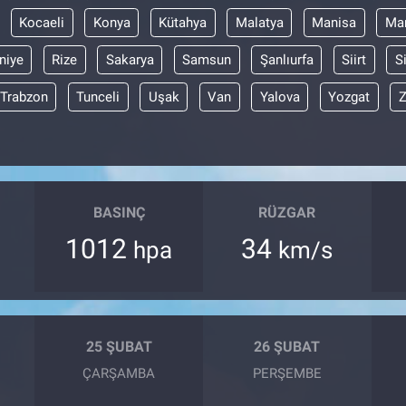
Kocaeli
Konya
Kütahya
Malatya
Manisa
Mar
niye
Rize
Sakarya
Samsun
Şanlıurfa
Siirt
S
Trabzon
Tunceli
Uşak
Van
Yalova
Yozgat
Z
BASINÇ
RÜZGAR
1012
34
hpa
km/s
25 ŞUBAT
26 ŞUBAT
ÇARŞAMBA
PERŞEMBE