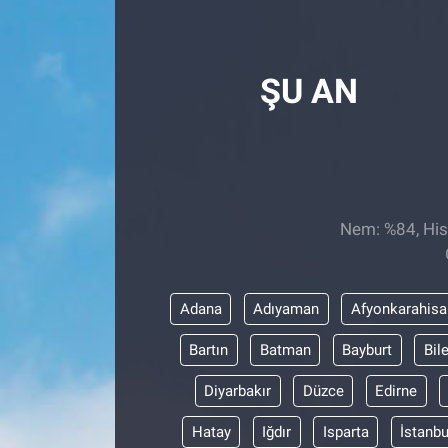
Röportaj
ŞU AN
Video Galeri
Nem: %84, Hiss
Adana
Adıyaman
Afyonkarahisa
Bartın
Batman
Bayburt
Bil
Diyarbakır
Düzce
Edirne
Hatay
Iğdır
Isparta
İstanbu