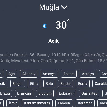
Muğla
°
30
Açık
°
edilen Sıcaklık: 36
, Basınç: 1012 hPa, Rüzgar: 34 km/s, Çiy
Görüş Mesafesi: 7 km, Gün Doğumu: 7:01, Gün Batımı: 18:5
r
Ağrı
Aksaray
Amasya
Ankara
Antalya
Ar
ecik
Bingöl
Bitlis
Bolu
Burdur
Bursa
Çanakk
Elazığ
Erzincan
Erzurum
Eskişehir
Gaziantep
G
l
İzmir
Kahramanmaraş
Karabük
Karaman
Kars