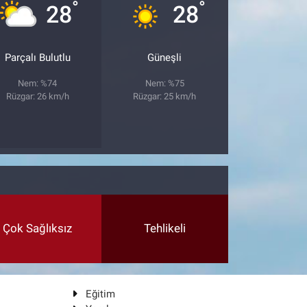
°
°
28
28
Parçalı Bulutlu
Güneşli
Nem: %74
Nem: %75
Rüzgar: 26 km/h
Rüzgar: 25 km/h
Çok Sağlıksız
Tehlikeli
Eğitim