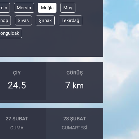
din
Mersin
Muğla
Muş
inop
Sivas
Şırnak
Tekirdağ
onguldak
ÇIY
GÖRÜŞ
24.5
7
km
27 ŞUBAT
28 ŞUBAT
CUMA
CUMARTESI