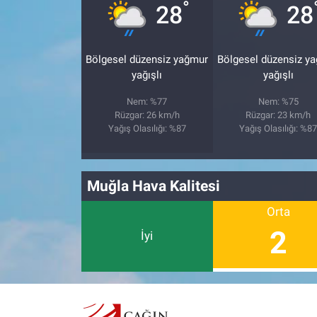
°
28
28
Bölgesel düzensiz yağmur
Bölgesel düzensiz y
yağışlı
yağışlı
Nem: %77
Nem: %75
Rüzgar: 26 km/h
Rüzgar: 23 km/h
Yağış Olasılığı: %87
Yağış Olasılığı: %8
Muğla Hava Kalitesi
Orta
2
İyi