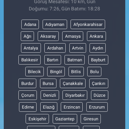
Görüş Mesafesi: 10 km, Gün
Doğumu: 7:26, Gün Batımı: 18:28
Adana
Adıyaman
Afyonkarahisar
Ağrı
Aksaray
Amasya
Ankara
Antalya
Ardahan
Artvin
Aydın
Balıkesir
Bartın
Batman
Bayburt
Bilecik
Bingöl
Bitlis
Bolu
Burdur
Bursa
Çanakkale
Çankırı
Çorum
Denizli
Diyarbakır
Düzce
Edirne
Elazığ
Erzincan
Erzurum
Eskişehir
Gaziantep
Giresun