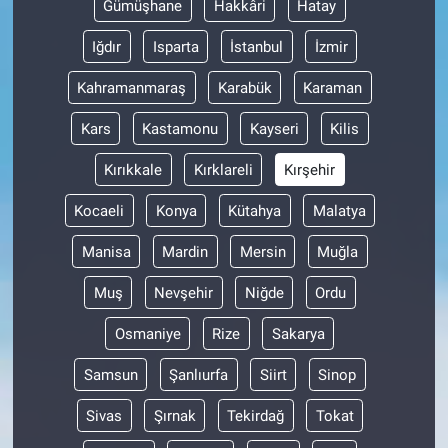
Gümüşhane
Hakkâri
Hatay
Iğdır
Isparta
İstanbul
İzmir
Kahramanmaraş
Karabük
Karaman
Kars
Kastamonu
Kayseri
Kilis
Kırıkkale
Kırklareli
Kırşehir
Kocaeli
Konya
Kütahya
Malatya
Manisa
Mardin
Mersin
Muğla
Muş
Nevşehir
Niğde
Ordu
Osmaniye
Rize
Sakarya
Samsun
Şanlıurfa
Siirt
Sinop
Sivas
Şırnak
Tekirdağ
Tokat