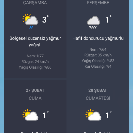
ÇARŞAMBA
PERŞEMBE
°
°
3
1
Bölgesel düzensiz yağmur
Hafif dondurucu yağmurlu
yağışlı
Nem: %64
Rüzgar: 35 km/h
Nem: %77
Yağış Olasılığı: %83
Rüzgar: 24 km/h
Kar Olasılığı: %4
Yağış Olasılığı: %86
27 ŞUBAT
28 ŞUBAT
CUMA
CUMARTESI
°
°
1
1