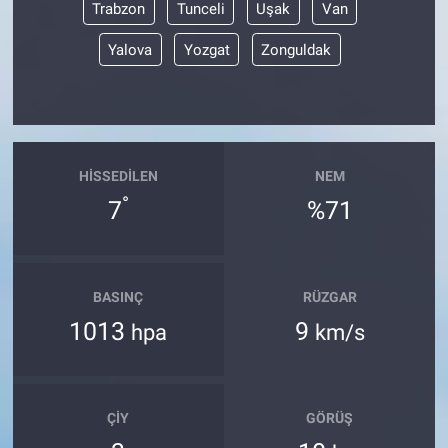
Trabzon
Tunceli
Uşak
Van
Yalova
Yozgat
Zonguldak
HISSEDILEN
NEM
°
7
%71
BASINÇ
RÜZGAR
1013
9
hpa
km/s
ÇIY
GÖRÜŞ