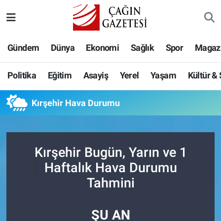
Politika
Nöbetçi Eczaneler
Gündem
Dünya
Ekonomi
Sağlık
Spor
Magaz
Eğitim
Hava Durumu
Politika
Eğitim
Asayiş
Yerel
Yaşam
Kültür &
Asayiş
Namaz Vakitleri
Kırşehir Hava Durumu
Yerel
Trafik Durumu
Yaşam
Süper Lig Puan Durumu ve Fikstür
Kırşehir Bugün, Yarın ve 1
Kültür & Sanat
Tüm Manşetler
Haftalık Hava Durumu
Tahmini
Bilim-Teknoloji
Son Dakika Haberleri
ŞU AN
Köşe Yazıları
Haber Arşivi