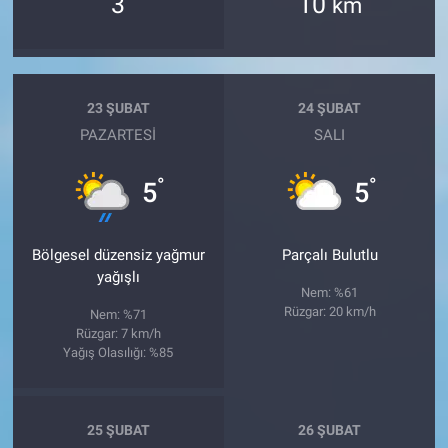
3
10
km
23 ŞUBAT
24 ŞUBAT
PAZARTESI
SALI
°
°
5
5
Bölgesel düzensiz yağmur
Parçalı Bulutlu
yağışlı
Nem: %61
Rüzgar: 20 km/h
Nem: %71
Rüzgar: 7 km/h
Yağış Olasılığı: %85
25 ŞUBAT
26 ŞUBAT