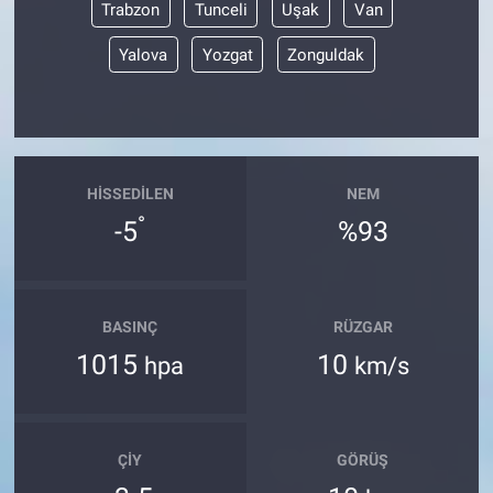
Trabzon
Tunceli
Uşak
Van
Yalova
Yozgat
Zonguldak
HISSEDILEN
NEM
°
-5
%93
BASINÇ
RÜZGAR
1015
10
hpa
km/s
ÇIY
GÖRÜŞ