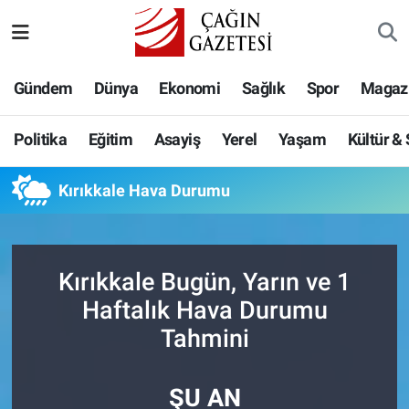
Politika
Nöbetçi Eczaneler
Gündem
Dünya
Ekonomi
Sağlık
Spor
Magaz
Eğitim
Hava Durumu
Politika
Eğitim
Asayiş
Yerel
Yaşam
Kültür &
Asayiş
Namaz Vakitleri
Kırıkkale Hava Durumu
Yerel
Trafik Durumu
Yaşam
Süper Lig Puan Durumu ve Fikstür
Kırıkkale Bugün, Yarın ve 1
Kültür & Sanat
Tüm Manşetler
Haftalık Hava Durumu
Tahmini
Bilim-Teknoloji
Son Dakika Haberleri
ŞU AN
Köşe Yazıları
Haber Arşivi