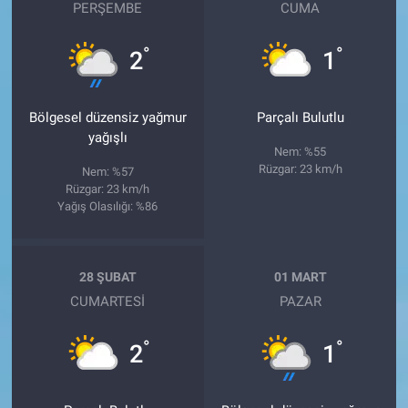
PERŞEMBE
CUMA
°
°
2
1
Bölgesel düzensiz yağmur
Parçalı Bulutlu
yağışlı
Nem: %55
Rüzgar: 23 km/h
Nem: %57
Rüzgar: 23 km/h
Yağış Olasılığı: %86
28 ŞUBAT
01 MART
CUMARTESI
PAZAR
°
°
2
1