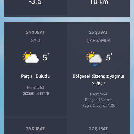
-3.5
10
km
24 ŞUBAT
25 ŞUBAT
SALI
ÇARŞAMBA
°
°
5
5
Parçalı Bulutlu
Bölgesel düzensiz yağmur
yağışlı
Nem: %60
Rüzgar: 14 km/h
Nem: %64
Rüzgar: 18 km/h
Yağış Olasılığı: %86
26 ŞUBAT
27 ŞUBAT