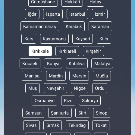
Gümüşhane
Hakkâri
Hatay
Iğdır
Isparta
İstanbul
İzmir
Kahramanmaraş
Karabük
Karaman
Kars
Kastamonu
Kayseri
Kilis
Kırıkkale
Kırklareli
Kırşehir
Kocaeli
Konya
Kütahya
Malatya
Manisa
Mardin
Mersin
Muğla
Muş
Nevşehir
Niğde
Ordu
Osmaniye
Rize
Sakarya
Samsun
Şanlıurfa
Siirt
Sinop
Sivas
Şırnak
Tekirdağ
Tokat