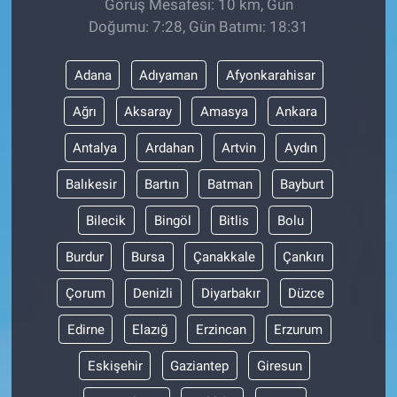
Görüş Mesafesi: 10 km, Gün
Doğumu: 7:28, Gün Batımı: 18:31
Adana
Adıyaman
Afyonkarahisar
Ağrı
Aksaray
Amasya
Ankara
Antalya
Ardahan
Artvin
Aydın
Balıkesir
Bartın
Batman
Bayburt
Bilecik
Bingöl
Bitlis
Bolu
Burdur
Bursa
Çanakkale
Çankırı
Çorum
Denizli
Diyarbakır
Düzce
Edirne
Elazığ
Erzincan
Erzurum
Eskişehir
Gaziantep
Giresun