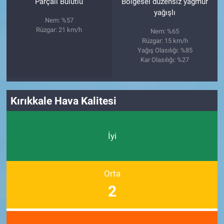
Parçalı Bulutlu
Bölgesel düzensiz yağmur
yağışlı
Nem: %57
Rüzgar: 21 km/h
Nem: %65
Rüzgar: 15 km/h
Yağış Olasılığı: %85
Kar Olasılığı: %27
Kırıkkale Hava Kalitesi
İyi
Orta
2