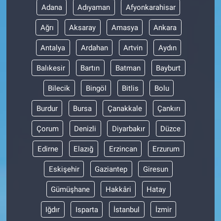
Adana
Adıyaman
Afyonkarahisar
Ağrı
Aksaray
Amasya
Ankara
Antalya
Ardahan
Artvin
Aydın
Balıkesir
Bartın
Batman
Bayburt
Bilecik
Bingöl
Bitlis
Bolu
Burdur
Bursa
Çanakkale
Çankırı
Çorum
Denizli
Diyarbakır
Düzce
Edirne
Elazığ
Erzincan
Erzurum
Eskişehir
Gaziantep
Giresun
Gümüşhane
Hakkâri
Hatay
Iğdır
Isparta
İstanbul
İzmir