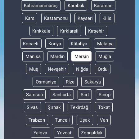
Kahramanmaraş
Karabük
Karaman
Kars
Kastamonu
Kayseri
Kilis
Kırıkkale
Kırklareli
Kırşehir
Kocaeli
Konya
Kütahya
Malatya
Manisa
Mardin
Mersin
Muğla
Muş
Nevşehir
Niğde
Ordu
Osmaniye
Rize
Sakarya
Samsun
Şanlıurfa
Siirt
Sinop
Sivas
Şırnak
Tekirdağ
Tokat
Trabzon
Tunceli
Uşak
Van
Yalova
Yozgat
Zonguldak