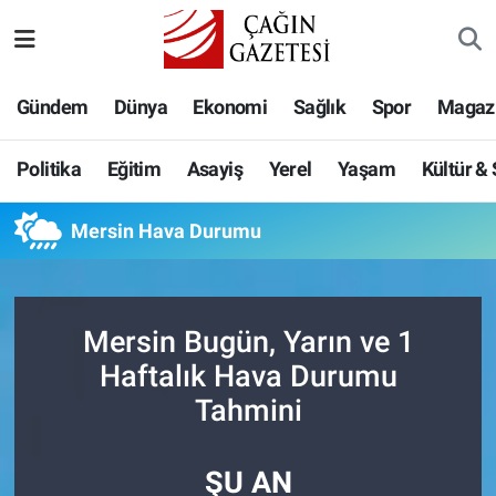
Politika
Nöbetçi Eczaneler
Gündem
Dünya
Ekonomi
Sağlık
Spor
Magaz
Eğitim
Hava Durumu
Politika
Eğitim
Asayiş
Yerel
Yaşam
Kültür &
Asayiş
Namaz Vakitleri
Mersin Hava Durumu
Yerel
Trafik Durumu
Yaşam
Süper Lig Puan Durumu ve Fikstür
Mersin Bugün, Yarın ve 1
Kültür & Sanat
Tüm Manşetler
Haftalık Hava Durumu
Tahmini
Bilim-Teknoloji
Son Dakika Haberleri
ŞU AN
Köşe Yazıları
Haber Arşivi