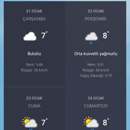
21 OCAK
22 OCAK
ÇARŞAMBA
PERŞEMBE
°
°
7
8
Bulutlu
Orta kuvvetli yağmurlu
Nem: %46
Nem: %51
Rüzgar: 26 km/h
Rüzgar: 36 km/h
Yağış Olasılığı: %79
23 OCAK
24 OCAK
CUMA
CUMARTESI
°
°
7
8