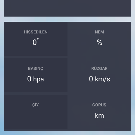
HISSEDILEN
NEM
°
0
%
BASINÇ
RÜZGAR
0
0
hpa
km/s
ÇIY
GÖRÜŞ
km