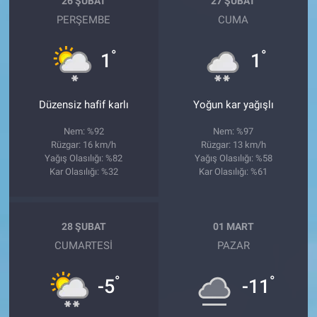
26 ŞUBAT
27 ŞUBAT
PERŞEMBE
CUMA
°
°
1
1
Düzensiz hafif karlı
Yoğun kar yağışlı
Nem: %92
Nem: %97
Rüzgar: 16 km/h
Rüzgar: 13 km/h
Yağış Olasılığı: %82
Yağış Olasılığı: %58
Kar Olasılığı: %32
Kar Olasılığı: %61
28 ŞUBAT
01 MART
CUMARTESI
PAZAR
°
°
-5
-11