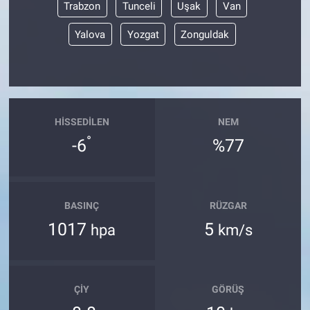
Trabzon
Tunceli
Uşak
Van
Yalova
Yozgat
Zonguldak
HISSEDILEN
NEM
°
-6
%77
BASINÇ
RÜZGAR
1017
5
hpa
km/s
ÇIY
GÖRÜŞ