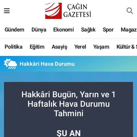
Politika
Nöbetçi Eczaneler
Gündem
Dünya
Ekonomi
Sağlık
Spor
Magaz
Eğitim
Hava Durumu
Politika
Eğitim
Asayiş
Yerel
Yaşam
Kültür &
Asayiş
Namaz Vakitleri
Hakkâri Hava Durumu
Yerel
Trafik Durumu
Yaşam
Süper Lig Puan Durumu ve Fikstür
Hakkâri Bugün, Yarın ve 1
Kültür & Sanat
Tüm Manşetler
Haftalık Hava Durumu
Tahmini
Bilim-Teknoloji
Son Dakika Haberleri
ŞU AN
Köşe Yazıları
Haber Arşivi