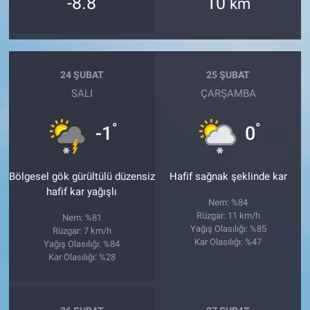
-8.8
10
km
24 ŞUBAT
25 ŞUBAT
SALI
ÇARŞAMBA
°
°
-1
0
Bölgesel gök gürültülü düzensiz
Hafif sağnak şeklinde kar
hafif kar yağışlı
Nem: %84
Rüzgar: 11 km/h
Nem: %81
Yağış Olasılığı: %85
Rüzgar: 7 km/h
Kar Olasılığı: %47
Yağış Olasılığı: %84
Kar Olasılığı: %28