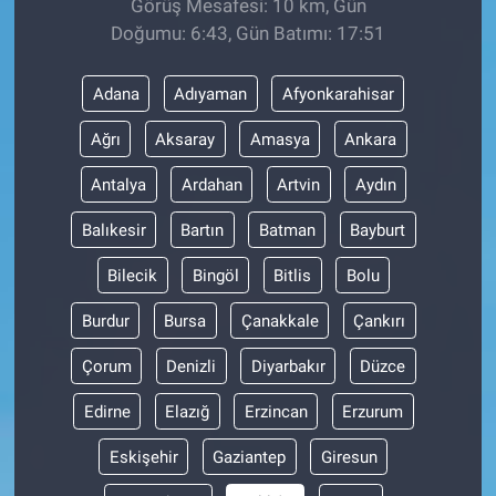
Görüş Mesafesi: 10 km, Gün
Doğumu: 6:43, Gün Batımı: 17:51
Adana
Adıyaman
Afyonkarahisar
Ağrı
Aksaray
Amasya
Ankara
Antalya
Ardahan
Artvin
Aydın
Balıkesir
Bartın
Batman
Bayburt
Bilecik
Bingöl
Bitlis
Bolu
Burdur
Bursa
Çanakkale
Çankırı
Çorum
Denizli
Diyarbakır
Düzce
Edirne
Elazığ
Erzincan
Erzurum
Eskişehir
Gaziantep
Giresun