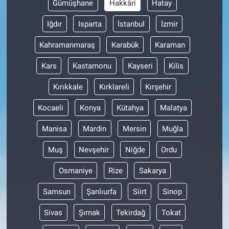
Gümüşhane
Hakkâri
Hatay
Iğdır
Isparta
İstanbul
İzmir
Kahramanmaraş
Karabük
Karaman
Kars
Kastamonu
Kayseri
Kilis
Kırıkkale
Kırklareli
Kırşehir
Kocaeli
Konya
Kütahya
Malatya
Manisa
Mardin
Mersin
Muğla
Muş
Nevşehir
Niğde
Ordu
Osmaniye
Rize
Sakarya
Samsun
Şanlıurfa
Siirt
Sinop
Sivas
Şırnak
Tekirdağ
Tokat