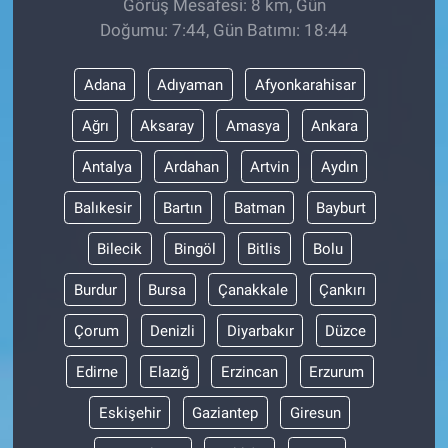
Görüş Mesafesi: 8 km, Gün
Doğumu: 7:44, Gün Batımı: 18:44
Adana
Adıyaman
Afyonkarahisar
Ağrı
Aksaray
Amasya
Ankara
Antalya
Ardahan
Artvin
Aydın
Balıkesir
Bartın
Batman
Bayburt
Bilecik
Bingöl
Bitlis
Bolu
Burdur
Bursa
Çanakkale
Çankırı
Çorum
Denizli
Diyarbakır
Düzce
Edirne
Elazığ
Erzincan
Erzurum
Eskişehir
Gaziantep
Giresun