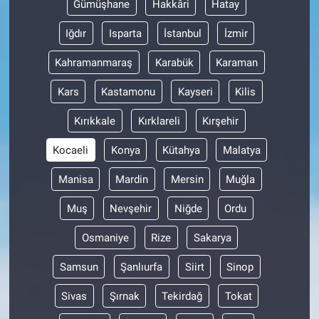
Gümüşhane
Hakkâri
Hatay
Iğdır
Isparta
İstanbul
İzmir
Kahramanmaraş
Karabük
Karaman
Kars
Kastamonu
Kayseri
Kilis
Kırıkkale
Kırklareli
Kırşehir
Kocaeli
Konya
Kütahya
Malatya
Manisa
Mardin
Mersin
Muğla
Muş
Nevşehir
Niğde
Ordu
Osmaniye
Rize
Sakarya
Samsun
Şanlıurfa
Siirt
Sinop
Sivas
Şırnak
Tekirdağ
Tokat