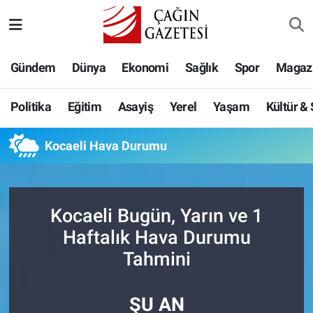
Politika
Nöbetçi Eczaneler
Gündem
Dünya
Ekonomi
Sağlık
Spor
Magaz
Eğitim
Hava Durumu
Politika
Eğitim
Asayiş
Yerel
Yaşam
Kültür &
Asayiş
Namaz Vakitleri
Kocaeli Hava Durumu
Yerel
Trafik Durumu
Yaşam
Süper Lig Puan Durumu ve Fikstür
Kocaeli Bugün, Yarın ve 1
Kültür & Sanat
Tüm Manşetler
Haftalık Hava Durumu
Tahmini
Bilim-Teknoloji
Son Dakika Haberleri
ŞU AN
Köşe Yazıları
Haber Arşivi