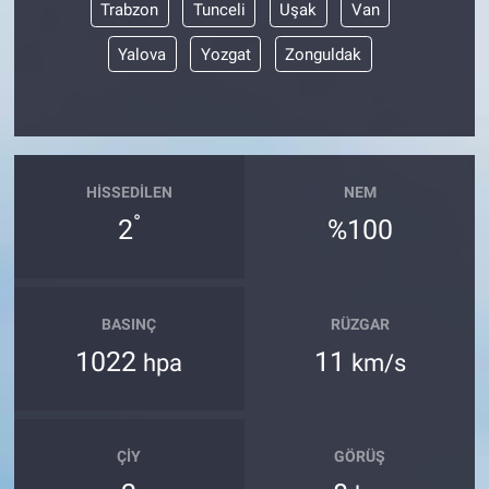
Trabzon
Tunceli
Uşak
Van
Yalova
Yozgat
Zonguldak
HISSEDILEN
NEM
°
2
%100
BASINÇ
RÜZGAR
1022
11
hpa
km/s
ÇIY
GÖRÜŞ