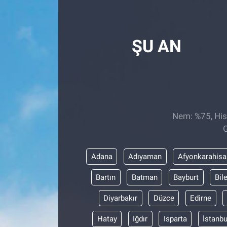
Röportaj
ŞU AN
Video Galeri
Nem: %75, Hiss
G
Adana
Adıyaman
Afyonkarahisa
Bartın
Batman
Bayburt
Bil
Diyarbakır
Düzce
Edirne
Hatay
Iğdır
Isparta
İstanbu