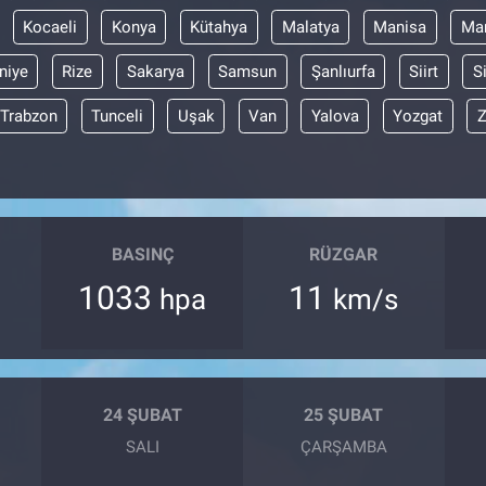
Kocaeli
Konya
Kütahya
Malatya
Manisa
Mar
niye
Rize
Sakarya
Samsun
Şanlıurfa
Siirt
S
Trabzon
Tunceli
Uşak
Van
Yalova
Yozgat
Z
BASINÇ
RÜZGAR
1033
11
hpa
km/s
24 ŞUBAT
25 ŞUBAT
SALI
ÇARŞAMBA