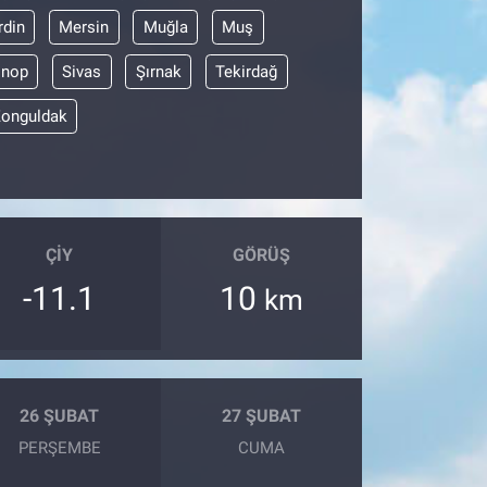
din
Mersin
Muğla
Muş
inop
Sivas
Şırnak
Tekirdağ
onguldak
ÇIY
GÖRÜŞ
-11.1
10
km
26 ŞUBAT
27 ŞUBAT
PERŞEMBE
CUMA