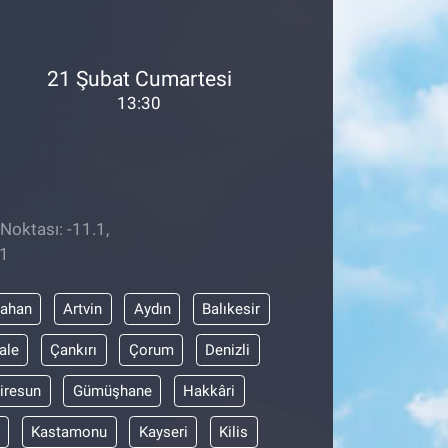
21 Şubat Cumartesi
13:30
Noktası: -11.1,
51
dahan
Artvin
Aydın
Balıkesir
ale
Çankırı
Çorum
Denizli
iresun
Gümüşhane
Hakkâri
Kastamonu
Kayseri
Kilis