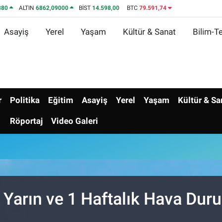
380
ALTIN
6862,09000
BİST
14.598,00
BTC
79.591,74
Asayiş
Yerel
Yaşam
Kültür & Sanat
Bilim-Te
r
Politika
Eğitim
Asayiş
Yerel
Yaşam
Kültür & Sa
Röportaj
Video Galeri
 Yarın ve 1 Haftalık Hava Du