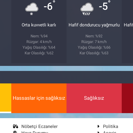
°
°
°
-6
-5
Orta kuvvetli karlı
Hafif dondurucu yağmurlu
Hafi
Nem: %94
Nem: %92
Rüzgar: 4 km/h
Rüzgar: 7 km/h
3
Yağış Olasılığı: %64
Yağış Olasılığı: %66
Kar Olasılığı: %62
Kar Olasılığı: %63
Hassaslar için sağlıksız
Sağlıksız
Nöbetçi Eczaneler
Politika
Hava Durumu
Asayiş