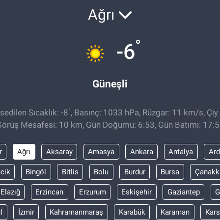
Ağrı
°
-6
Güneşli
°
edilen Sıcaklık: -8
, Basınç: 1033 hPa, Rüzgar: 11 km/s, Çiy 
örüş Mesafesi: 10 km, Gün Doğumu: 6:53, Gün Batımı: 17:
r
Ağrı
Aksaray
Amasya
Ankara
Antalya
Ar
ecik
Bingöl
Bitlis
Bolu
Burdur
Bursa
Çanakk
Elazığ
Erzincan
Erzurum
Eskişehir
Gaziantep
G
l
İzmir
Kahramanmaraş
Karabük
Karaman
Kars