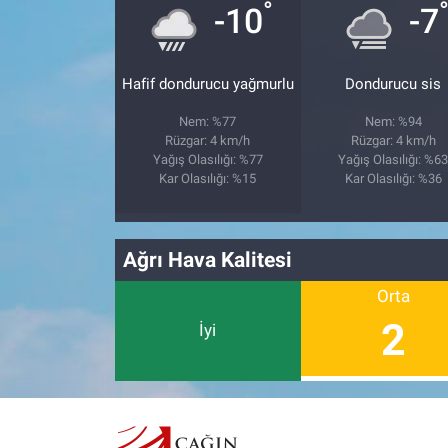
°
-10
-7
Hafif dondurucu yağmurlu
Dondurucu sis
Nem: %77
Nem: %94
Rüzgar: 4 km/h
Rüzgar: 4 km/h
Yağış Olasılığı: %77
Yağış Olasılığı: %6
Kar Olasılığı: %15
Kar Olasılığı: %36
Ağrı Hava Kalitesi
Orta
2
İyi