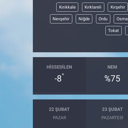
Kırıkkale
Kırklareli
Kırşehir
Nevşehir
Niğde
Ordu
Osma
Tokat
HISSEDILEN
NEM
°
-8
%75
22 ŞUBAT
23 ŞUBAT
PAZAR
PAZARTESI