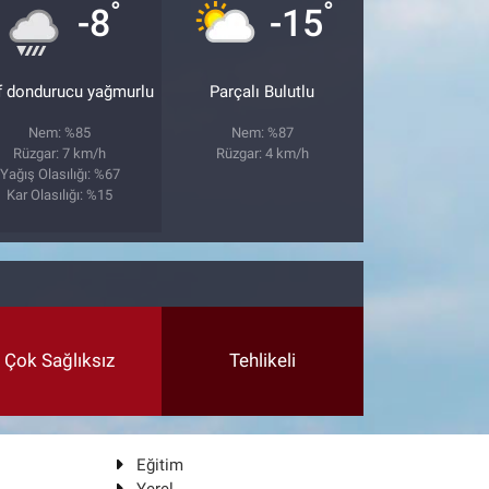
°
°
-8
-15
f dondurucu yağmurlu
Parçalı Bulutlu
Nem: %85
Nem: %87
Rüzgar: 7 km/h
Rüzgar: 4 km/h
Yağış Olasılığı: %67
Kar Olasılığı: %15
Çok Sağlıksız
Tehlikeli
Eğitim
Yerel