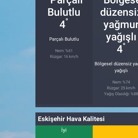
°
4
Parçalı Bulutlu
°
4
Nem: %61
Rüzgar: 16 km/h
Bölgesel düzensiz y
yağışlı
Nem: %74
Rüzgar: 25 km/h
Yağış Olasılığı: %8
Eskişehir Hava Kalitesi
İyi