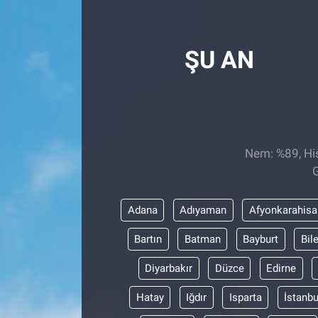
Röportaj
ŞU AN
Video Galeri
Nem: %89, His
G
Adana
Adıyaman
Afyonkarahisa
Bartın
Batman
Bayburt
Bil
Diyarbakır
Düzce
Edirne
Hatay
Iğdır
Isparta
İstanbu