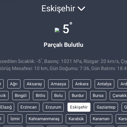
Eskişehir
°
5
Parçalı Bulutlu
°
sedilen Sıcaklık: -5
, Basınç: 1021 hPa, Rüzgar: 20 km/s, Çiy
örüş Mesafesi: 10 km, Gün Doğumu: 7:36, Gün Batımı: 18:
r
Ağrı
Aksaray
Amasya
Ankara
Antalya
Ar
ecik
Bingöl
Bitlis
Bolu
Burdur
Bursa
Çanakk
Elazığ
Erzincan
Erzurum
Eskişehir
Gaziantep
G
l
İzmir
Kahramanmaraş
Karabük
Karaman
Kars