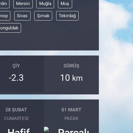
din
Mersin
Muğla
Muş
inop
Sivas
Şırnak
Tekirdağ
onguldak
ÇIY
GÖRÜŞ
-2.3
10
km
28 ŞUBAT
01 MART
CUMARTESI
PAZAR