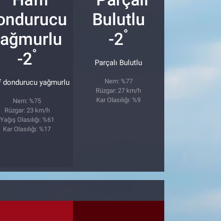
°
-2
°
-2
Parçalı Bulutlu
Nem: %77
f dondurucu yağmurlu
Rüzgar: 27 km/h
Kar Olasılığı: %9
Nem: %75
Rüzgar: 23 km/h
Yağış Olasılığı: %61
Kar Olasılığı: %17