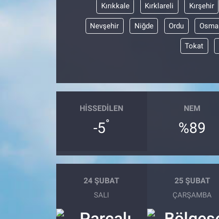
Kırıkkale
Kırklareli
Kırşehir
Nevşehir
Niğde
Ordu
Osma
Tokat
HISSEDILEN
NEM
°
-5
%89
24 ŞUBAT
25 ŞUBAT
SALI
ÇARŞAMBA