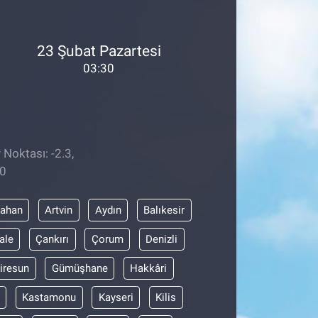
23 Şubat Pazartesi
03:30
 Noktası: -2.3,
40
dahan
Artvin
Aydın
Balıkesir
ale
Çankırı
Çorum
Denizli
iresun
Gümüşhane
Hakkâri
Kastamonu
Kayseri
Kilis