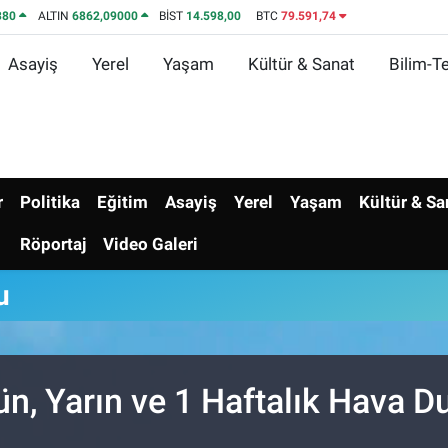
380
ALTIN
6862,09000
BİST
14.598,00
BTC
79.591,74
Asayiş
Yerel
Yaşam
Kültür & Sanat
Bilim-Te
r
Politika
Eğitim
Asayiş
Yerel
Yaşam
Kültür & Sa
Röportaj
Video Galeri
u
ün, Yarın ve 1 Haftalık Hava 