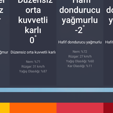
°
-2
°
0
Hafif dondurucu yağmurlu
Hafi
Nem: %72
ağmur
Düzensiz orta kuvvetli karlı
Rüzgar: 27 km/h
Yağış Olasılığı: %60
Nem: %71
Kar Olasılığı: %11
Rüzgar: 31 km/h
Yağış Olasılığı: %87
8