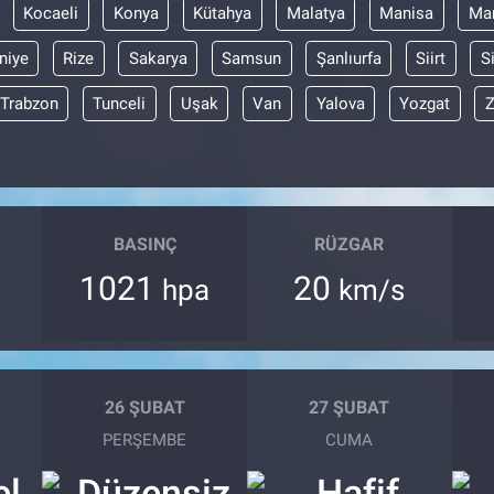
Kocaeli
Konya
Kütahya
Malatya
Manisa
Mar
niye
Rize
Sakarya
Samsun
Şanlıurfa
Siirt
S
Trabzon
Tunceli
Uşak
Van
Yalova
Yozgat
Z
BASINÇ
RÜZGAR
1021
20
hpa
km/s
26 ŞUBAT
27 ŞUBAT
PERŞEMBE
CUMA