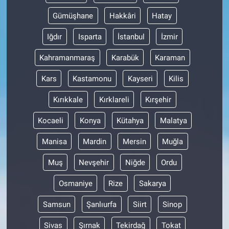
Gümüşhane
Hakkâri
Hatay
Iğdır
Isparta
İstanbul
İzmir
Kahramanmaraş
Karabük
Karaman
Kars
Kastamonu
Kayseri
Kilis
Kırıkkale
Kırklareli
Kırşehir
Kocaeli
Konya
Kütahya
Malatya
Manisa
Mardin
Mersin
Muğla
Muş
Nevşehir
Niğde
Ordu
Osmaniye
Rize
Sakarya
Samsun
Şanlıurfa
Siirt
Sinop
Sivas
Şırnak
Tekirdağ
Tokat