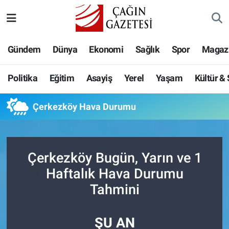
Politika
Nöbetçi Eczaneler
Gündem
Dünya
Ekonomi
Sağlık
Spor
Magaz
Eğitim
Hava Durumu
Politika
Eğitim
Asayiş
Yerel
Yaşam
Kültür &
Asayiş
Namaz Vakitleri
Çerkezköy Hava Durumu
Yerel
Trafik Durumu
Yaşam
Süper Lig Puan Durumu ve Fikstür
Çerkezköy Bugün, Yarın ve 1
Kültür & Sanat
Tüm Manşetler
Haftalık Hava Durumu
Tahmini
Bilim-Teknoloji
Son Dakika Haberleri
ŞU AN
Köşe Yazıları
Haber Arşivi