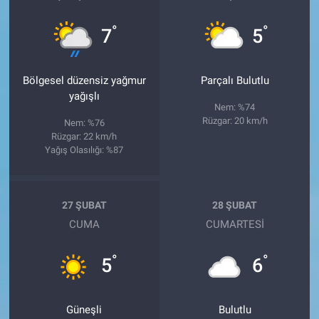
°
°
7
5
Bölgesel düzensiz yağmur
Parçalı Bulutlu
yağışlı
Nem: %74
Rüzgar: 20 km/h
Nem: %76
Rüzgar: 22 km/h
Yağış Olasılığı: %87
27 ŞUBAT
28 ŞUBAT
CUMA
CUMARTESI
°
°
5
6
Güneşli
Bulutlu