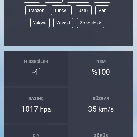
Trabzon
Tunceli
Uşak
Van
Yalova
Yozgat
Zonguldak
HISSEDILEN
NEM
°
-4
%100
BASINÇ
RÜZGAR
1017
35
hpa
km/s
ÇIY
GÖRÜŞ