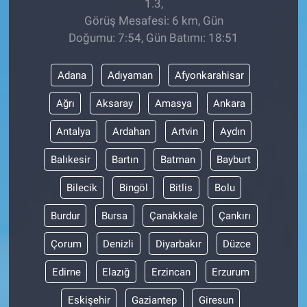
1.3,
Görüş Mesafesi: 6 km, Gün
Doğumu: 7:54, Gün Batımı: 18:51
Adana
Adıyaman
Afyonkarahisar
Ağrı
Aksaray
Amasya
Ankara
Antalya
Ardahan
Artvin
Aydın
Balıkesir
Bartın
Batman
Bayburt
Bilecik
Bingöl
Bitlis
Bolu
Burdur
Bursa
Çanakkale
Çankırı
Çorum
Denizli
Diyarbakır
Düzce
Edirne
Elazığ
Erzincan
Erzurum
Eskişehir
Gaziantep
Giresun