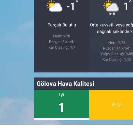
°
°
-1
1
Parçalı Bulutlu
Orta kuvvetli veya yo
sağnak şeklinde k
Nem: %78
Rüzgar: 8 km/h
Nem: %75
Kar Olasılığı: %7
Rüzgar: 14 km/h
Yağış Olasılığı: %8
Kar Olasılığı: %15
Gölova Hava Kalitesi
İyi
1
Orta