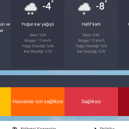
°
°
-4
-8
ğun ve
Yoğun kar yağışlı
Hafif karlı
ar
Nem: %96
Nem: %94
Rüzgar: 17 km/h
Rüzgar: 12 km/h
Yağış Olasılığı: %66
Yağış Olasılığı: %63
Kar Olasılığı: %70
Kar Olasılığı: %70
5
Hassaslar için sağlıksız
Sağlıksız
Nöbetçi Eczaneler
Politika