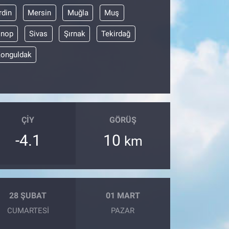
din
Mersin
Muğla
Muş
inop
Sivas
Şırnak
Tekirdağ
onguldak
ÇIY
GÖRÜŞ
-4.1
10
km
28 ŞUBAT
01 MART
CUMARTESI
PAZAR