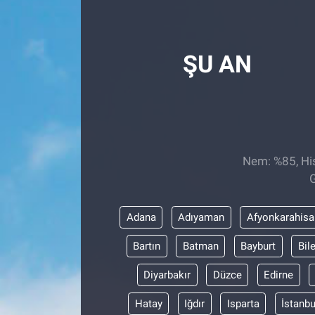
Röportaj
ŞU AN
Video Galeri
Nem: %85, His
G
Adana
Adıyaman
Afyonkarahisa
Bartın
Batman
Bayburt
Bil
Diyarbakır
Düzce
Edirne
Hatay
Iğdır
Isparta
İstanbu