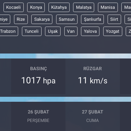
Kocaeli
Konya
Kütahya
Malatya
Manisa
Mar
niye
Rize
Sakarya
Samsun
Şanlıurfa
Siirt
S
Trabzon
Tunceli
Uşak
Van
Yalova
Yozgat
Z
BASINÇ
RÜZGAR
1017
11
hpa
km/s
26 ŞUBAT
27 ŞUBAT
PERŞEMBE
CUMA