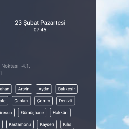
23 Şubat Pazartesi
07:45
 Noktası: -4.1,
11
dahan
Artvin
Aydın
Balıkesir
ale
Çankırı
Çorum
Denizli
iresun
Gümüşhane
Hakkâri
Kastamonu
Kayseri
Kilis