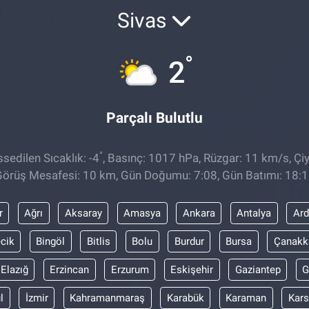
Sivas
°
2
Parçalı Bulutlu
°
sedilen Sıcaklık: -4
, Basınç: 1017 hPa, Rüzgar: 11 km/s, Çiy
örüş Mesafesi: 10 km, Gün Doğumu: 7:08, Gün Batımı: 18:
r
Ağrı
Aksaray
Amasya
Ankara
Antalya
Ar
ecik
Bingöl
Bitlis
Bolu
Burdur
Bursa
Çanakk
Elazığ
Erzincan
Erzurum
Eskişehir
Gaziantep
G
l
İzmir
Kahramanmaraş
Karabük
Karaman
Kars