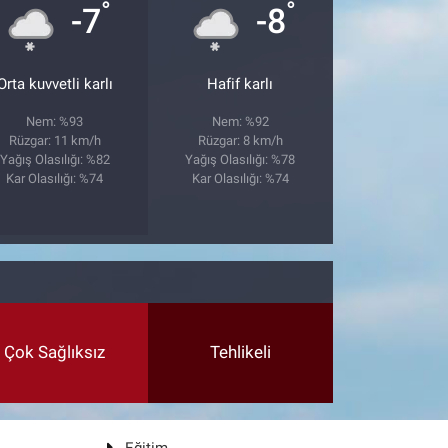
°
°
-7
-8
Orta kuvvetli karlı
Hafif karlı
Nem: %93
Nem: %92
Rüzgar: 11 km/h
Rüzgar: 8 km/h
Yağış Olasılığı: %82
Yağış Olasılığı: %78
Kar Olasılığı: %74
Kar Olasılığı: %74
Çok Sağlıksız
Tehlikeli
Eğitim