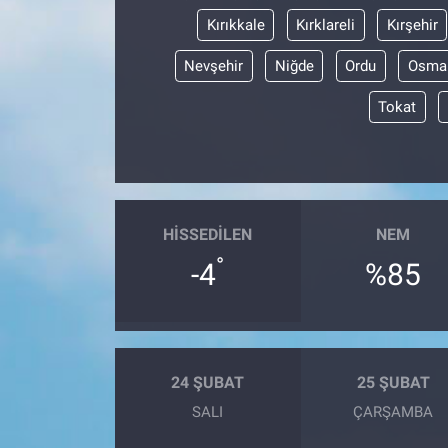
Kırıkkale
Kırklareli
Kırşehir
Nevşehir
Niğde
Ordu
Osma
Tokat
HISSEDILEN
NEM
°
-4
%85
24 ŞUBAT
25 ŞUBAT
SALI
ÇARŞAMBA