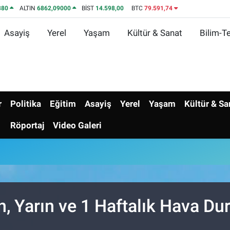
380
ALTIN
6862,09000
BİST
14.598,00
BTC
79.591,74
Asayiş
Yerel
Yaşam
Kültür & Sanat
Bilim-Te
r
Politika
Eğitim
Asayiş
Yerel
Yaşam
Kültür & Sa
Röportaj
Video Galeri
, Yarın ve 1 Haftalık Hava D