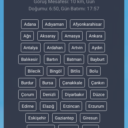
Görüş Mesafesi: 10 km, Gün
Doğumu: 6:50, Gün Batımı: 17:57
Adana
Adıyaman
Afyonkarahisar
Ağrı
Aksaray
Amasya
Ankara
Antalya
Ardahan
Artvin
Aydın
Balıkesir
Bartın
Batman
Bayburt
Bilecik
Bingöl
Bitlis
Bolu
Burdur
Bursa
Çanakkale
Çankırı
Çorum
Denizli
Diyarbakır
Düzce
Edirne
Elazığ
Erzincan
Erzurum
Eskişehir
Gaziantep
Giresun