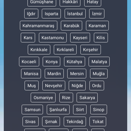
Gümüşhane
Hakkâri
Hatay
Iğdır
Isparta
İstanbul
İzmir
Kahramanmaraş
Karabük
Karaman
Kars
Kastamonu
Kayseri
Kilis
Kırıkkale
Kırklareli
Kırşehir
Kocaeli
Konya
Kütahya
Malatya
Manisa
Mardin
Mersin
Muğla
Muş
Nevşehir
Niğde
Ordu
Osmaniye
Rize
Sakarya
Samsun
Şanlıurfa
Siirt
Sinop
Sivas
Şırnak
Tekirdağ
Tokat