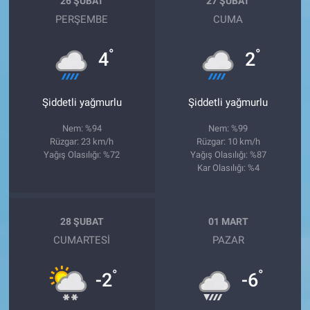
26 ŞUBAT
27 ŞUBAT
PERŞEMBE
CUMA
°
°
4
2
Şiddetli yağmurlu
Şiddetli yağmurlu
Nem: %94
Nem: %99
Rüzgar: 23 km/h
Rüzgar: 10 km/h
Yağış Olasılığı: %72
Yağış Olasılığı: %87
Kar Olasılığı: %4
28 ŞUBAT
01 MART
CUMARTESI
PAZAR
°
°
-2
-6