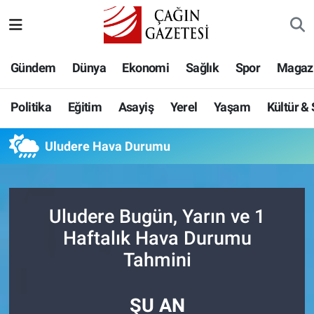
Politika
Nöbetçi Eczaneler
Gündem
Dünya
Ekonomi
Sağlık
Spor
Magaz
Eğitim
Hava Durumu
Politika
Eğitim
Asayiş
Yerel
Yaşam
Kültür &
Asayiş
Namaz Vakitleri
Uludere Hava Durumu
Yerel
Trafik Durumu
Yaşam
Süper Lig Puan Durumu ve Fikstür
Uludere Bugün, Yarın ve 1
Kültür & Sanat
Tüm Manşetler
Haftalık Hava Durumu
Tahmini
Bilim-Teknoloji
Son Dakika Haberleri
ŞU AN
Köşe Yazıları
Haber Arşivi