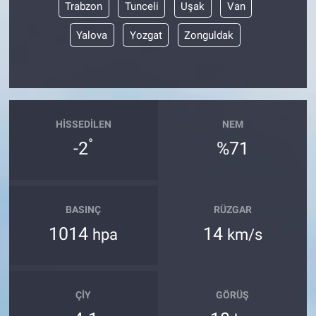
Trabzon
Tunceli
Uşak
Van
Yalova
Yozgat
Zonguldak
HISSEDILEN
NEM
°
-2
%71
BASINÇ
RÜZGAR
1014
14
hpa
km/s
ÇIY
GÖRÜŞ