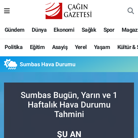
Politika
Nöbetçi Eczaneler
Gündem
Dünya
Ekonomi
Sağlık
Spor
Magaz
Eğitim
Hava Durumu
Politika
Eğitim
Asayiş
Yerel
Yaşam
Kültür &
Asayiş
Namaz Vakitleri
Sumbas Hava Durumu
Yerel
Trafik Durumu
Yaşam
Süper Lig Puan Durumu ve Fikstür
Sumbas Bugün, Yarın ve 1
Kültür & Sanat
Tüm Manşetler
Haftalık Hava Durumu
Tahmini
Bilim-Teknoloji
Son Dakika Haberleri
ŞU AN
Köşe Yazıları
Haber Arşivi