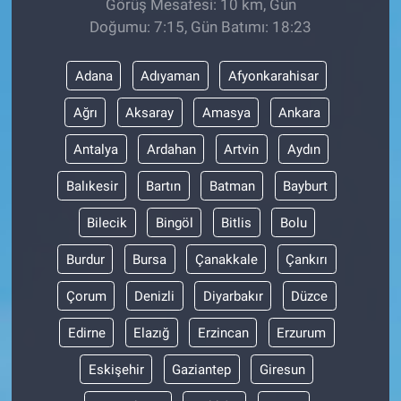
Görüş Mesafesi: 10 km, Gün
Doğumu: 7:15, Gün Batımı: 18:23
Adana
Adıyaman
Afyonkarahisar
Ağrı
Aksaray
Amasya
Ankara
Antalya
Ardahan
Artvin
Aydın
Balıkesir
Bartın
Batman
Bayburt
Bilecik
Bingöl
Bitlis
Bolu
Burdur
Bursa
Çanakkale
Çankırı
Çorum
Denizli
Diyarbakır
Düzce
Edirne
Elazığ
Erzincan
Erzurum
Eskişehir
Gaziantep
Giresun