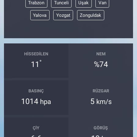
Trabzon
Tunceli
Uşak
Van
Yalova
Yozgat
Zonguldak
HISSEDILEN
NEM
°
11
%74
BASINÇ
RÜZGAR
1014
5
hpa
km/s
ÇIY
GÖRÜŞ