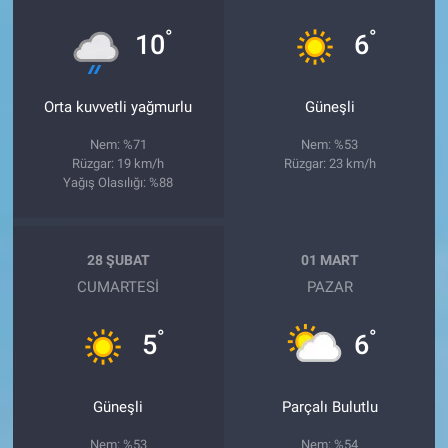
°
°
10
6
Orta kuvvetli yağmurlu
Güneşli
Nem: %71
Nem: %53
Rüzgar: 19 km/h
Rüzgar: 23 km/h
Yağış Olasılığı: %88
28 ŞUBAT
01 MART
CUMARTESI
PAZAR
°
°
5
6
Güneşli
Parçalı Bulutlu
Nem: %53
Nem: %54