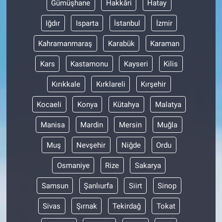
Gümüşhane
Hakkâri
Hatay
Iğdır
Isparta
İstanbul
İzmir
Kahramanmaraş
Karabük
Karaman
Kars
Kastamonu
Kayseri
Kilis
Kırıkkale
Kırklareli
Kırşehir
Kocaeli
Konya
Kütahya
Malatya
Manisa
Mardin
Mersin
Muğla
Muş
Nevşehir
Niğde
Ordu
Osmaniye
Rize
Sakarya
Samsun
Şanlıurfa
Siirt
Sinop
Sivas
Şırnak
Tekirdağ
Tokat