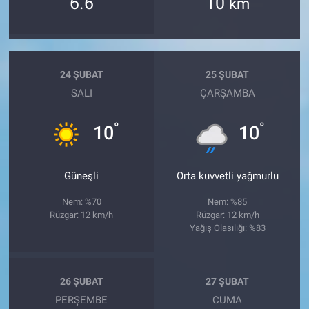
6.6
10
km
24 ŞUBAT
25 ŞUBAT
SALI
ÇARŞAMBA
°
°
10
10
Güneşli
Orta kuvvetli yağmurlu
Nem: %70
Nem: %85
Rüzgar: 12 km/h
Rüzgar: 12 km/h
Yağış Olasılığı: %83
26 ŞUBAT
27 ŞUBAT
PERŞEMBE
CUMA