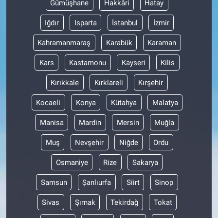
Gümüşhane
Hakkâri
Hatay
Iğdır
Isparta
İstanbul
İzmir
Kahramanmaraş
Karabük
Karaman
Kars
Kastamonu
Kayseri
Kilis
Kırıkkale
Kırklareli
Kırşehir
Kocaeli
Konya
Kütahya
Malatya
Manisa
Mardin
Mersin
Muğla
Muş
Nevşehir
Niğde
Ordu
Osmaniye
Rize
Sakarya
Samsun
Şanlıurfa
Siirt
Sinop
Sivas
Şırnak
Tekirdağ
Tokat