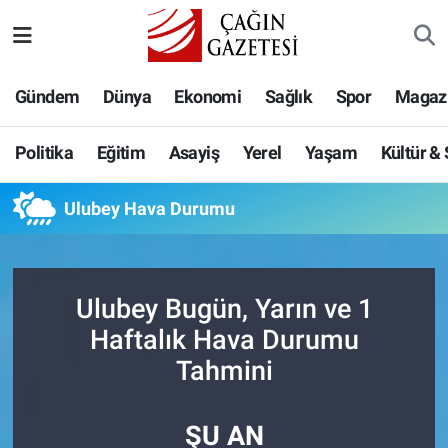
Politika
Nöbetçi Eczaneler
Gündem
Dünya
Ekonomi
Sağlık
Spor
Magaz
Eğitim
Hava Durumu
Politika
Eğitim
Asayiş
Yerel
Yaşam
Kültür &
Asayiş
Namaz Vakitleri
Ulubey Hava Durumu
Yerel
Trafik Durumu
Yaşam
Süper Lig Puan Durumu ve Fikstür
Ulubey Bugün, Yarın ve 1
Kültür & Sanat
Tüm Manşetler
Haftalık Hava Durumu
Tahmini
Bilim-Teknoloji
Son Dakika Haberleri
ŞU AN
Köşe Yazıları
Haber Arşivi