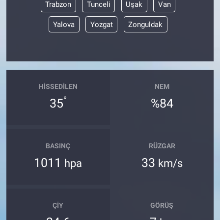
Trabzon
Tunceli
Uşak
Van
Yalova
Yozgat
Zonguldak
HISSEDILEN
NEM
°
35
%84
BASINÇ
RÜZGAR
1011
33
hpa
km/s
ÇIY
GÖRÜŞ