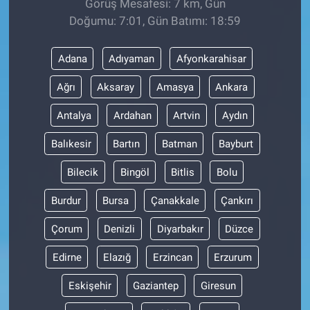
Görüş Mesafesi: 7 km, Gün
Doğumu: 7:01, Gün Batımı: 18:59
Adana
Adıyaman
Afyonkarahisar
Ağrı
Aksaray
Amasya
Ankara
Antalya
Ardahan
Artvin
Aydın
Balıkesir
Bartın
Batman
Bayburt
Bilecik
Bingöl
Bitlis
Bolu
Burdur
Bursa
Çanakkale
Çankırı
Çorum
Denizli
Diyarbakır
Düzce
Edirne
Elazığ
Erzincan
Erzurum
Eskişehir
Gaziantep
Giresun