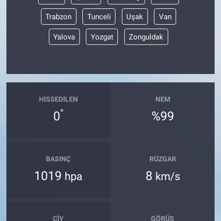
Trabzon
Tunceli
Uşak
Van
Yalova
Yozgat
Zonguldak
HISSEDILEN
NEM
°
0
%99
BASINÇ
RÜZGAR
1019
8
hpa
km/s
ÇIY
GÖRÜŞ