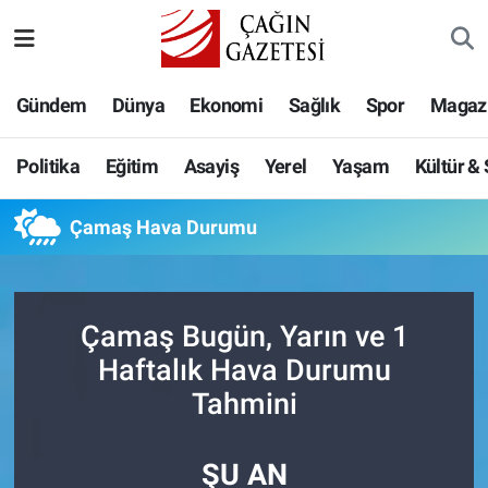
Politika
Nöbetçi Eczaneler
Gündem
Dünya
Ekonomi
Sağlık
Spor
Magaz
Eğitim
Hava Durumu
Politika
Eğitim
Asayiş
Yerel
Yaşam
Kültür &
Asayiş
Namaz Vakitleri
Çamaş Hava Durumu
Yerel
Trafik Durumu
Yaşam
Süper Lig Puan Durumu ve Fikstür
Çamaş Bugün, Yarın ve 1
Kültür & Sanat
Tüm Manşetler
Haftalık Hava Durumu
Tahmini
Bilim-Teknoloji
Son Dakika Haberleri
ŞU AN
Köşe Yazıları
Haber Arşivi