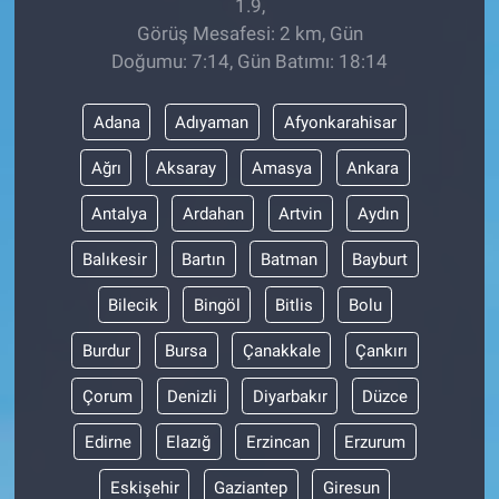
1.9,
Görüş Mesafesi: 2 km, Gün
Doğumu: 7:14, Gün Batımı: 18:14
Adana
Adıyaman
Afyonkarahisar
Ağrı
Aksaray
Amasya
Ankara
Antalya
Ardahan
Artvin
Aydın
Balıkesir
Bartın
Batman
Bayburt
Bilecik
Bingöl
Bitlis
Bolu
Burdur
Bursa
Çanakkale
Çankırı
Çorum
Denizli
Diyarbakır
Düzce
Edirne
Elazığ
Erzincan
Erzurum
Eskişehir
Gaziantep
Giresun