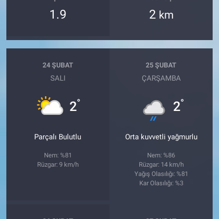
1.9
2
km
24 ŞUBAT
25 ŞUBAT
SALI
ÇARŞAMBA
°
°
2
2
Parçalı Bulutlu
Orta kuvvetli yağmurlu
Nem: %81
Nem: %86
Rüzgar: 9 km/h
Rüzgar: 14 km/h
Yağış Olasılığı: %81
Kar Olasılığı: %3