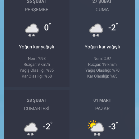
26 ŞUBAT
27 ŞUBAT
PERŞEMBE
CUMA
°
°
0
-2
Yoğun kar yağışlı
Yoğun kar yağışlı
Nem: %98
Nem: %97
Rüzgar: 9 km/h
Rüzgar: 19 km/h
Yağış Olasılığı: %85
Yağış Olasılığı: %70
Kar Olasılığı: %68
Kar Olasılığı: %65
28 ŞUBAT
01 MART
CUMARTESI
PAZAR
°
°
-2
-3