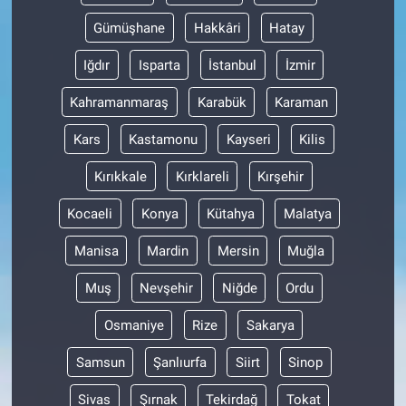
Gümüşhane
Hakkâri
Hatay
Iğdır
Isparta
İstanbul
İzmir
Kahramanmaraş
Karabük
Karaman
Kars
Kastamonu
Kayseri
Kilis
Kırıkkale
Kırklareli
Kırşehir
Kocaeli
Konya
Kütahya
Malatya
Manisa
Mardin
Mersin
Muğla
Muş
Nevşehir
Niğde
Ordu
Osmaniye
Rize
Sakarya
Samsun
Şanlıurfa
Siirt
Sinop
Sivas
Şırnak
Tekirdağ
Tokat