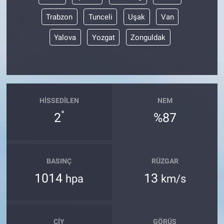
Trabzon
Tunceli
Uşak
Van
Yalova
Yozgat
Zonguldak
HISSEDILEN
NEM
°
2
%87
BASINÇ
RÜZGAR
1014
13
hpa
km/s
ÇIY
GÖRÜŞ