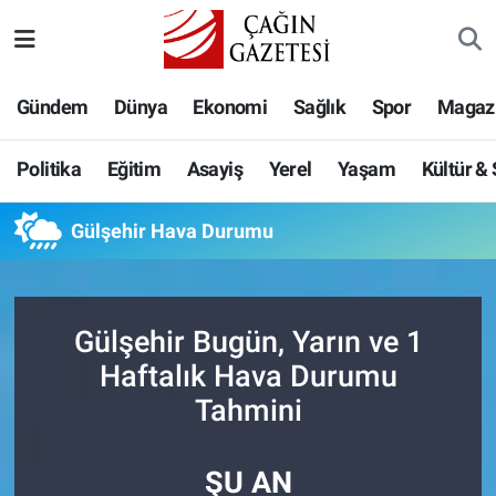
Politika
Nöbetçi Eczaneler
Gündem
Dünya
Ekonomi
Sağlık
Spor
Magaz
Eğitim
Hava Durumu
Politika
Eğitim
Asayiş
Yerel
Yaşam
Kültür &
Asayiş
Namaz Vakitleri
Gülşehir Hava Durumu
Yerel
Trafik Durumu
Yaşam
Süper Lig Puan Durumu ve Fikstür
Gülşehir Bugün, Yarın ve 1
Kültür & Sanat
Tüm Manşetler
Haftalık Hava Durumu
Tahmini
Bilim-Teknoloji
Son Dakika Haberleri
ŞU AN
Köşe Yazıları
Haber Arşivi