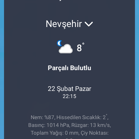
Röportaj
Nevşehir
Video Galeri
°
8
Parçalı Bulutlu
22 Şubat Pazar
22:15
°
Nem: %87, Hissedilen Sıcaklık: 2
,
Basınç: 1014 hPa, Rüzgar: 13 km/s,
Toplam Yağış: 0 mm, Çiy Noktası: