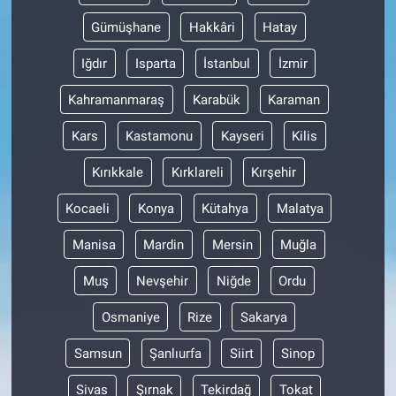
Gümüşhane
Hakkâri
Hatay
Iğdır
Isparta
İstanbul
İzmir
Kahramanmaraş
Karabük
Karaman
Kars
Kastamonu
Kayseri
Kilis
Kırıkkale
Kırklareli
Kırşehir
Kocaeli
Konya
Kütahya
Malatya
Manisa
Mardin
Mersin
Muğla
Muş
Nevşehir
Niğde
Ordu
Osmaniye
Rize
Sakarya
Samsun
Şanlıurfa
Siirt
Sinop
Sivas
Şırnak
Tekirdağ
Tokat