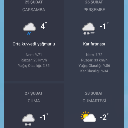
25 ŞUBAT
26 ŞUBAT
ÇARŞAMBA
PERŞEMBE
°
°
4
-1
Orta kuvvetli yağmurlu
Kar fırtınası
Nem: %71
Nem: %72
Rüzgar: 23 km/h
Rüzgar: 33 km/h
Yağış Olasılığı: %85
Yağış Olasılığı: %86
Kar Olasılığı: %34
27 ŞUBAT
28 ŞUBAT
CUMA
CUMARTESI
°
°
-1
-2