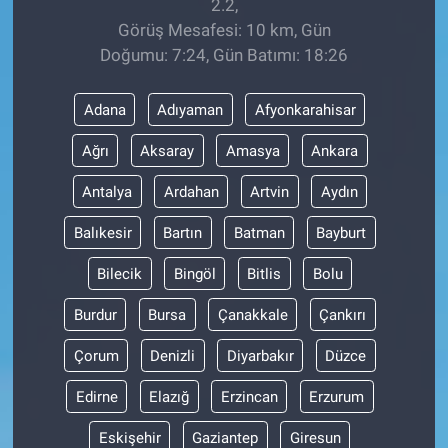
2.2,
Görüş Mesafesi: 10 km, Gün
Doğumu: 7:24, Gün Batımı: 18:26
Adana
Adıyaman
Afyonkarahisar
Ağrı
Aksaray
Amasya
Ankara
Antalya
Ardahan
Artvin
Aydın
Balıkesir
Bartın
Batman
Bayburt
Bilecik
Bingöl
Bitlis
Bolu
Burdur
Bursa
Çanakkale
Çankırı
Çorum
Denizli
Diyarbakır
Düzce
Edirne
Elazığ
Erzincan
Erzurum
Eskişehir
Gaziantep
Giresun