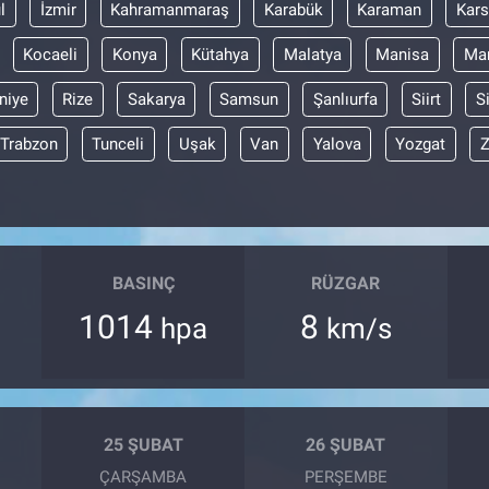
l
İzmir
Kahramanmaraş
Karabük
Karaman
Kars
Kocaeli
Konya
Kütahya
Malatya
Manisa
Mar
niye
Rize
Sakarya
Samsun
Şanlıurfa
Siirt
S
Trabzon
Tunceli
Uşak
Van
Yalova
Yozgat
Z
BASINÇ
RÜZGAR
1014
8
hpa
km/s
25 ŞUBAT
26 ŞUBAT
ÇARŞAMBA
PERŞEMBE