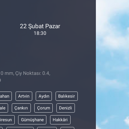
22 Şubat Pazar
18:30
 0 mm, Çiy Noktası: 0.4,
9
dahan
Artvin
Aydın
Balıkesir
ale
Çankırı
Çorum
Denizli
iresun
Gümüşhane
Hakkâri