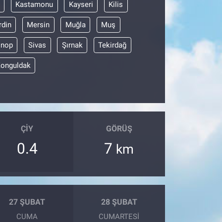
Kastamonu
Kayseri
Kilis
din
Mersin
Muğla
Muş
inop
Sivas
Şırnak
Tekirdağ
onguldak
ÇIY
GÖRÜŞ
0.4
7
km
27 ŞUBAT
28 ŞUBAT
CUMA
CUMARTESI