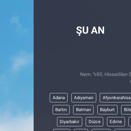
Röportaj
Video Galeri
ŞU AN
Nem: %90, Hissedilen Sı
Adana
Adıyaman
Afyonkarahisa
Bartın
Batman
Bayburt
Bil
Diyarbakır
Düzce
Edirne