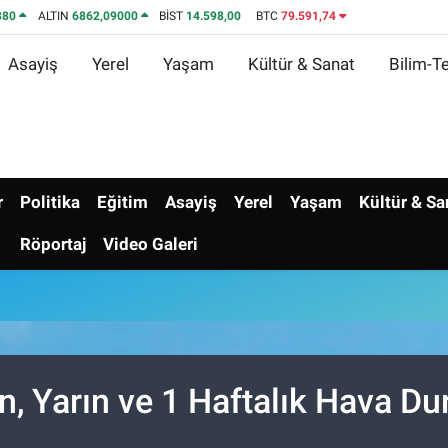
380
ALTIN
6862,09000
BİST
14.598,00
BTC
79.591,74
Asayiş
Yerel
Yaşam
Kültür & Sanat
Bilim-Te
r
Politika
Eğitim
Asayiş
Yerel
Yaşam
Kültür & Sa
Röportaj
Video Galeri
, Yarın ve 1 Haftalık Hava D