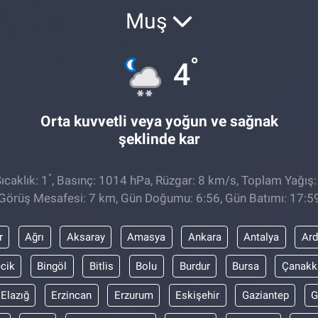
Muş
°
4
Orta kuvvetli veya yoğun ve sağnak
şeklinde kar
°
caklık: 1
, Basınç: 1014 hPa, Rüzgar: 8 km/s, Toplam Yağış:
Görüş Mesafesi: 7 km, Gün Doğumu: 6:56, Gün Batımı: 17:5
r
Ağrı
Aksaray
Amasya
Ankara
Antalya
Ar
ecik
Bingöl
Bitlis
Bolu
Burdur
Bursa
Çanakk
Elazığ
Erzincan
Erzurum
Eskişehir
Gaziantep
G