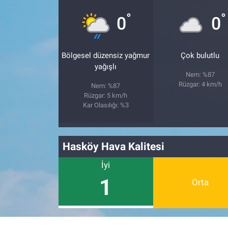
°
°
0
0
Bölgesel düzensiz yağmur
Çok bulutlu
yağışlı
Nem: %87
Rüzgar: 4 km/h
Nem: %87
Rüzgar: 5 km/h
Kar Olasılığı: %3
Hasköy Hava Kalitesi
İyi
1
Orta