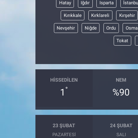
Hatay
Iğdır
Isparta
İstanbu
Kırıkkale
Kırklareli
Kırşehir
Nevşehir
Niğde
Ordu
Osma
Tokat
HISSEDILEN
NEM
°
1
%90
23 ŞUBAT
24 ŞUBAT
PAZARTESI
SALI