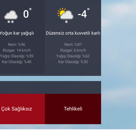
°
°
0
-4
Yoğun kar yağışlı
Düzensiz orta kuvvetli karlı
Nem: %96
Nem: %87
Rüzgar: 14 km/h
Rüzgar: 6 km/h
Yağış Olasılığı: %59
Yağış Olasılığı: %62
Kar Olasılığı: %48
Kar Olasılığı: %30
Çok Sağlıksız
Tehlikeli