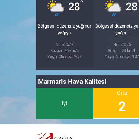
°
28
28
Bölgesel düzensiz yağmur
Bölgesel düzensiz y
yağışlı
yağışlı
Nem: %77
Nem: %75
Rüzgar: 26 km/h
Rüzgar: 23 km/h
Yağış Olasılığı: %87
Yağış Olasılığı: %8
Marmaris Hava Kalitesi
Orta
2
İyi