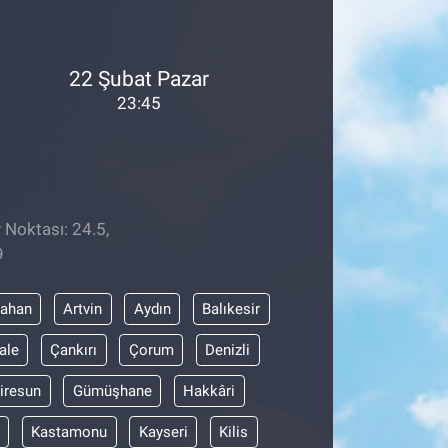
22 Şubat Pazar
23:45
 Noktası: 24.5,
9
dahan
Artvin
Aydın
Balıkesir
ale
Çankırı
Çorum
Denizli
iresun
Gümüşhane
Hakkâri
Kastamonu
Kayseri
Kilis