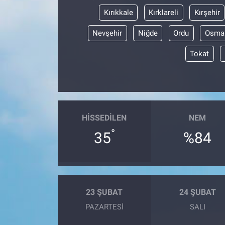
Kırıkkale
Kırklareli
Kırşehir
Nevşehir
Niğde
Ordu
Osma
Tokat
HISSEDILEN
NEM
°
35
%84
23 ŞUBAT
24 ŞUBAT
PAZARTESI
SALI