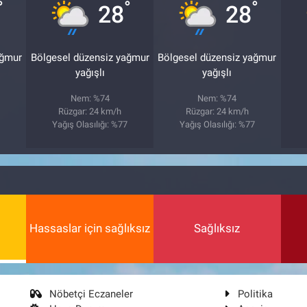
°
°
°
28
28
ağmur
Bölgesel düzensiz yağmur
Bölgesel düzensiz yağmur
yağışlı
yağışlı
Nem: %74
Nem: %74
Rüzgar: 24 km/h
Rüzgar: 24 km/h
7
Yağış Olasılığı: %77
Yağış Olasılığı: %77
Hassaslar için sağlıksız
Sağlıksız
Nöbetçi Eczaneler
Politika