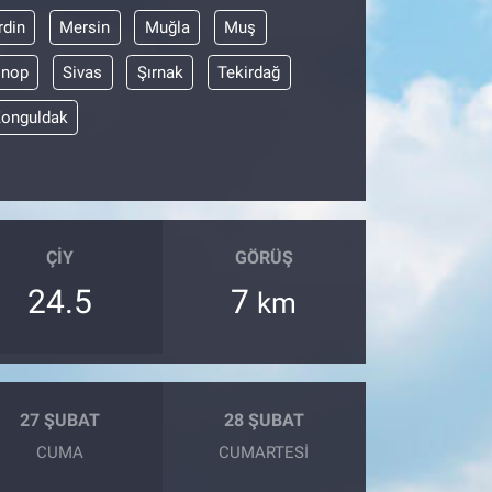
din
Mersin
Muğla
Muş
inop
Sivas
Şırnak
Tekirdağ
onguldak
ÇIY
GÖRÜŞ
24.5
7
km
27 ŞUBAT
28 ŞUBAT
CUMA
CUMARTESI