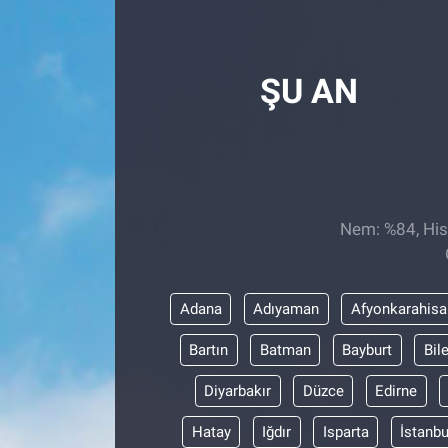
Röportaj
ŞU AN
Video Galeri
Nem: %84, Hiss
Adana
Adıyaman
Afyonkarahisa
Bartın
Batman
Bayburt
Bil
Diyarbakır
Düzce
Edirne
Hatay
Iğdır
Isparta
İstanbu