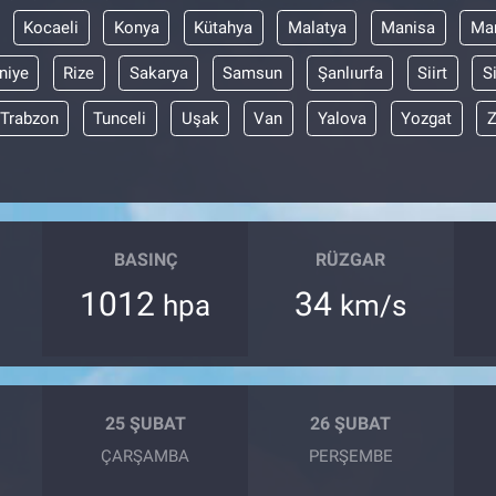
Kocaeli
Konya
Kütahya
Malatya
Manisa
Mar
niye
Rize
Sakarya
Samsun
Şanlıurfa
Siirt
S
Trabzon
Tunceli
Uşak
Van
Yalova
Yozgat
Z
BASINÇ
RÜZGAR
1012
34
hpa
km/s
25 ŞUBAT
26 ŞUBAT
ÇARŞAMBA
PERŞEMBE