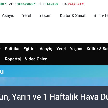
380
ALTIN
6862,09000
BİST
14.598,00
BTC
79.591,74
Asayiş
Yerel
Yaşam
Kültür & Sanat
Bilim-Te
r
Politika
Eğitim
Asayiş
Yerel
Yaşam
Kültür & Sa
Röportaj
Video Galeri
mu
n, Yarın ve 1 Haftalık Hava 