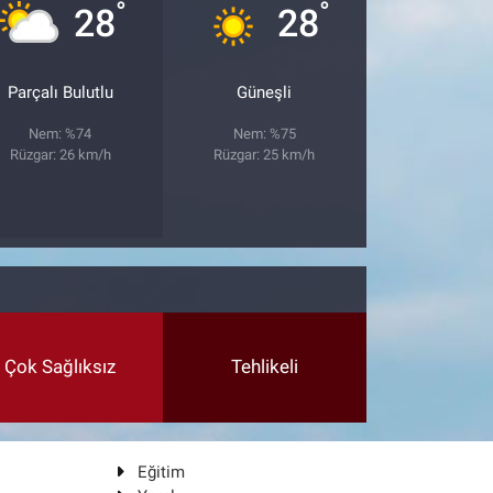
°
°
28
28
Parçalı Bulutlu
Güneşli
Nem: %74
Nem: %75
Rüzgar: 26 km/h
Rüzgar: 25 km/h
Çok Sağlıksız
Tehlikeli
Eğitim