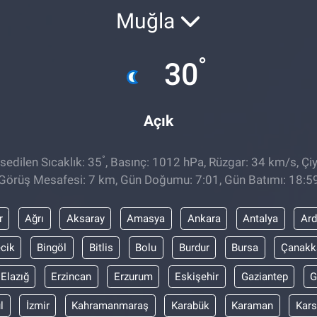
Muğla
°
30
Açık
°
edilen Sıcaklık: 35
, Basınç: 1012 hPa, Rüzgar: 34 km/s, Çiy
Görüş Mesafesi: 7 km, Gün Doğumu: 7:01, Gün Batımı: 18:5
r
Ağrı
Aksaray
Amasya
Ankara
Antalya
Ar
ecik
Bingöl
Bitlis
Bolu
Burdur
Bursa
Çanakk
Elazığ
Erzincan
Erzurum
Eskişehir
Gaziantep
G
l
İzmir
Kahramanmaraş
Karabük
Karaman
Kars