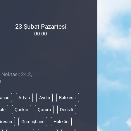
23 Şubat Pazartesi
00:00
 Noktası: 24.2,
9
dahan
Artvin
Aydın
Balıkesir
ale
Çankırı
Çorum
Denizli
iresun
Gümüşhane
Hakkâri