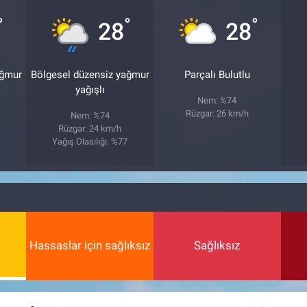
°
°
°
28
28
ağmur
Bölgesel düzensiz yağmur
Parçalı Bulutlu
yağışlı
Nem: %74
Rüzgar: 26 km/h
Nem: %74
Rüzgar: 24 km/h
7
Yağış Olasılığı: %77
Hassaslar için sağlıksız
Sağlıksız