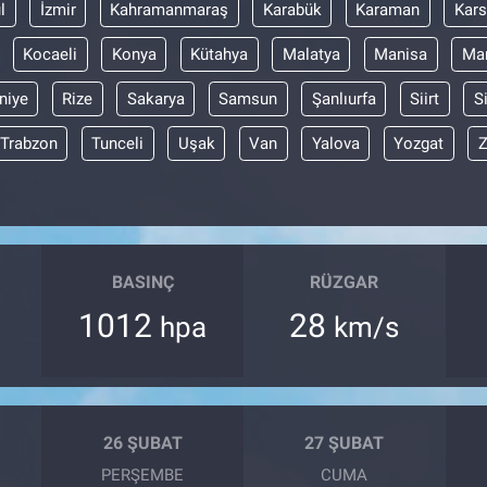
l
İzmir
Kahramanmaraş
Karabük
Karaman
Kars
Kocaeli
Konya
Kütahya
Malatya
Manisa
Mar
niye
Rize
Sakarya
Samsun
Şanlıurfa
Siirt
S
Trabzon
Tunceli
Uşak
Van
Yalova
Yozgat
Z
BASINÇ
RÜZGAR
1012
28
hpa
km/s
26 ŞUBAT
27 ŞUBAT
PERŞEMBE
CUMA