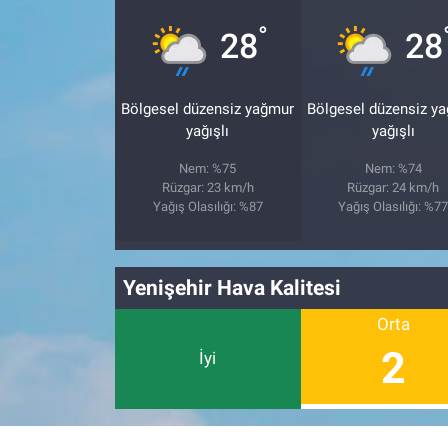
°
28
28
Bölgesel düzensiz yağmur
Bölgesel düzensiz y
yağışlı
yağışlı
Nem: %75
Nem: %74
Rüzgar: 23 km/h
Rüzgar: 24 km/h
Yağış Olasılığı: %87
Yağış Olasılığı: %7
Yenişehir Hava Kalitesi
Orta
2
İyi