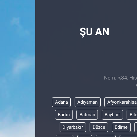
Röportaj
Video Galeri
ŞU AN
Nem: %84, Hiss
Adana
Adıyaman
Afyonkarahisa
Bartın
Batman
Bayburt
Bil
Diyarbakır
Düzce
Edirne