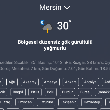
Mersin
°
30
Bölgesel düzensiz gök gürültülü
yağmurlu
°
edilen Sıcaklık: 35
, Basınç: 1012 hPa, Rüzgar: 28 km/s, Çiy
Görüş Mesafesi: 7 km, Gün Doğumu: 7:01, Gün Batımı: 18:5
r
Ağrı
Aksaray
Amasya
Ankara
Antalya
Ar
ecik
Bingöl
Bitlis
Bolu
Burdur
Bursa
Çanakk
Elazığ
Erzincan
Erzurum
Eskişehir
Gaziantep
G