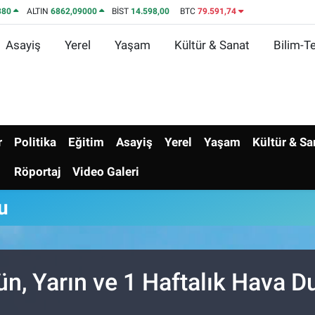
380
ALTIN
6862,09000
BİST
14.598,00
BTC
79.591,74
Asayiş
Yerel
Yaşam
Kültür & Sanat
Bilim-Te
r
Politika
Eğitim
Asayiş
Yerel
Yaşam
Kültür & Sa
Röportaj
Video Galeri
u
ün, Yarın ve 1 Haftalık Hava 