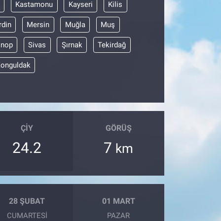
Kastamonu
Kayseri
Kilis
din
Mersin
Muğla
Muş
inop
Sivas
Şırnak
Tekirdağ
onguldak
ÇIY
GÖRÜŞ
24.2
7
km
28 ŞUBAT
01 MART
CUMARTESI
PAZAR