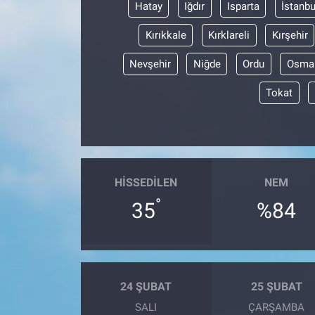
Hatay
Iğdır
Isparta
İstanbu
Kırıkkale
Kırklareli
Kırşehir
Nevşehir
Niğde
Ordu
Osma
Tokat
HISSEDILEN
NEM
°
35
%84
24 ŞUBAT
25 ŞUBAT
SALI
ÇARŞAMBA