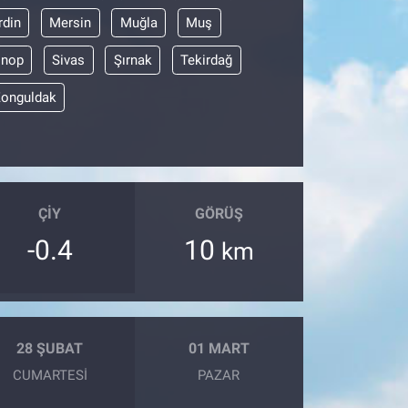
din
Mersin
Muğla
Muş
inop
Sivas
Şırnak
Tekirdağ
onguldak
ÇIY
GÖRÜŞ
-0.4
10
km
28 ŞUBAT
01 MART
CUMARTESI
PAZAR