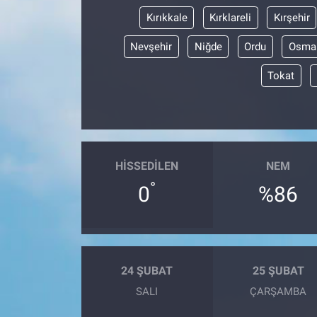
Kırıkkale
Kırklareli
Kırşehir
Nevşehir
Niğde
Ordu
Osma
Tokat
HISSEDILEN
NEM
°
0
%86
24 ŞUBAT
25 ŞUBAT
SALI
ÇARŞAMBA