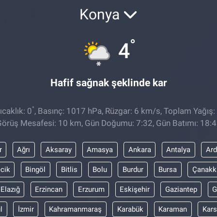
Konya
°
4
Hafif sağnak şeklinde kar
°
caklık: 0
, Basınç: 1017 hPa, Rüzgar: 6 km/s, Toplam Yağış: 
örüş Mesafesi: 10 km, Gün Doğumu: 7:32, Gün Batımı: 18:
r
Ağrı
Aksaray
Amasya
Ankara
Antalya
Ar
ecik
Bingöl
Bitlis
Bolu
Burdur
Bursa
Çanakk
Elazığ
Erzincan
Erzurum
Eskişehir
Gaziantep
G
l
İzmir
Kahramanmaraş
Karabük
Karaman
Kars