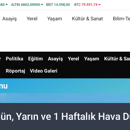
380
ALTIN
6862,09000
BİST
14.598,00
BTC
79.591,74
Asayiş
Yerel
Yaşam
Kültür & Sanat
Bilim-Te
r
Politika
Eğitim
Asayiş
Yerel
Yaşam
Kültür & Sa
Röportaj
Video Galeri
mu
ün, Yarın ve 1 Haftalık Hava