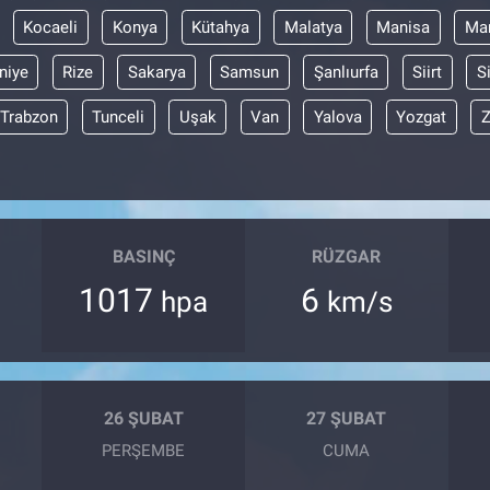
Kocaeli
Konya
Kütahya
Malatya
Manisa
Mar
niye
Rize
Sakarya
Samsun
Şanlıurfa
Siirt
S
Trabzon
Tunceli
Uşak
Van
Yalova
Yozgat
Z
BASINÇ
RÜZGAR
1017
6
hpa
km/s
26 ŞUBAT
27 ŞUBAT
PERŞEMBE
CUMA