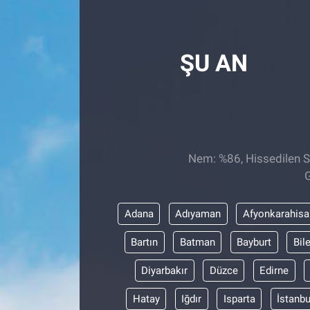
Röportaj
ŞU AN
Video Galeri
Nem: %86, Hissedilen Sı
G
Adana
Adıyaman
Afyonkarahisa
Bartın
Batman
Bayburt
Bil
Diyarbakır
Düzce
Edirne
Hatay
Iğdır
Isparta
İstanbu