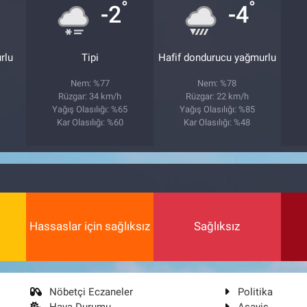
°
°
-2
-4
rlu
Tipi
Hafif dondurucu yağmurlu
Nem: %77
Nem: %78
Rüzgar: 34 km/h
Rüzgar: 22 km/h
1
Yağış Olasılığı: %65
Yağış Olasılığı: %85
Kar Olasılığı: %60
Kar Olasılığı: %48
Hassaslar için sağlıksız
Sağlıksız
Nöbetçi Eczaneler
Politika
Hava Durumu
Asayiş