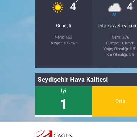
°
°
4
4
Güneşli
Orta kuvvetli yağmu
Nem: %63
Nem: %76
Rüzgar: 10 km/h
Rüzgar: 16 km/h
Yağış Olasılığı: %8
Kar Olasılığı: %3
Seydişehir Hava Kalitesi
İyi
1
Orta