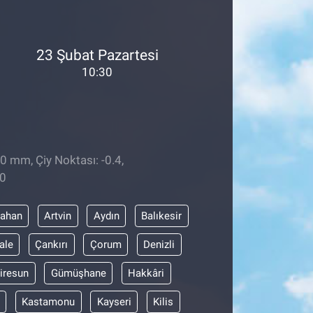
23 Şubat Pazartesi
10:30
0 mm, Çiy Noktası: -0.4,
40
dahan
Artvin
Aydın
Balıkesir
ale
Çankırı
Çorum
Denizli
iresun
Gümüşhane
Hakkâri
Kastamonu
Kayseri
Kilis