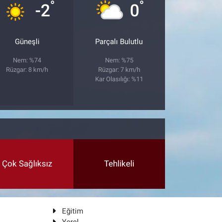
°
°
-2
0
Güneşli
Parçalı Bulutlu
Nem: %74
Nem: %75
Rüzgar: 8 km/h
Rüzgar: 7 km/h
Kar Olasılığı: %11
Çok Sağlıksız
Tehlikeli
Eğitim
Yerel