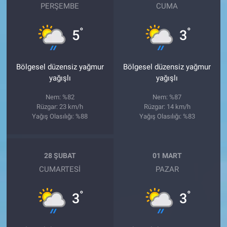
PERŞEMBE
CUMA
°
°
5
3
Bölgesel düzensiz yağmur
Bölgesel düzensiz yağmur
yağışlı
yağışlı
Nem: %82
Nem: %87
Rüzgar: 23 km/h
Rüzgar: 14 km/h
Yağış Olasılığı: %88
Yağış Olasılığı: %83
28 ŞUBAT
01 MART
CUMARTESI
PAZAR
°
°
3
3