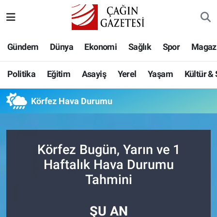
Politika
Nöbetçi Eczaneler
Gündem
Dünya
Ekonomi
Sağlık
Spor
Magaz
Eğitim
Hava Durumu
Politika
Eğitim
Asayiş
Yerel
Yaşam
Kültür &
Asayiş
Namaz Vakitleri
Körfez Hava Durumu
Yerel
Trafik Durumu
Yaşam
Süper Lig Puan Durumu ve Fikstür
Körfez Bugün, Yarın ve 1
Kültür & Sanat
Tüm Manşetler
Haftalık Hava Durumu
Tahmini
Bilim-Teknoloji
Son Dakika Haberleri
ŞU AN
Köşe Yazıları
Haber Arşivi