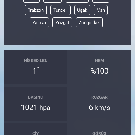
Trabzon
Tunceli
Uşak
Van
Yalova
Yozgat
Zonguldak
HISSEDILEN
NEM
°
1
%100
BASINÇ
RÜZGAR
1021
6
hpa
km/s
ÇIY
GÖRÜŞ