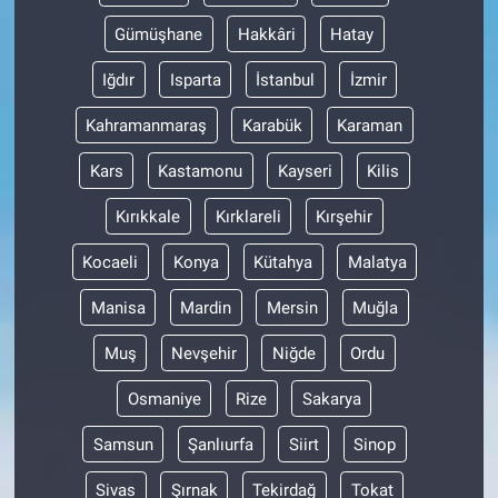
Gümüşhane
Hakkâri
Hatay
Iğdır
Isparta
İstanbul
İzmir
Kahramanmaraş
Karabük
Karaman
Kars
Kastamonu
Kayseri
Kilis
Kırıkkale
Kırklareli
Kırşehir
Kocaeli
Konya
Kütahya
Malatya
Manisa
Mardin
Mersin
Muğla
Muş
Nevşehir
Niğde
Ordu
Osmaniye
Rize
Sakarya
Samsun
Şanlıurfa
Siirt
Sinop
Sivas
Şırnak
Tekirdağ
Tokat