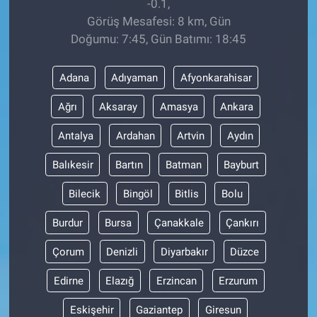
-0.1,
Görüş Mesafesi: 8 km, Gün
Doğumu: 7:45, Gün Batımı: 18:45
Adana
Adıyaman
Afyonkarahisar
Ağrı
Aksaray
Amasya
Ankara
Antalya
Ardahan
Artvin
Aydın
Balıkesir
Bartın
Batman
Bayburt
Bilecik
Bingöl
Bitlis
Bolu
Burdur
Bursa
Çanakkale
Çankırı
Çorum
Denizli
Diyarbakır
Düzce
Edirne
Elazığ
Erzincan
Erzurum
Eskişehir
Gaziantep
Giresun