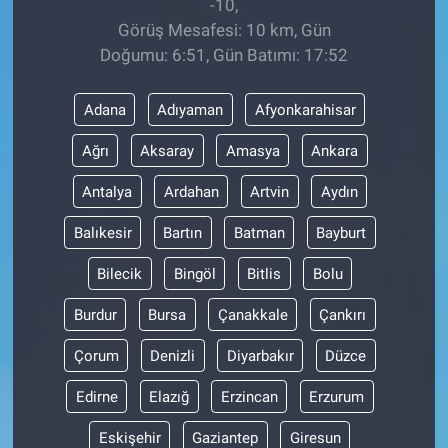
-10,
Görüş Mesafesi: 10 km, Gün
Doğumu: 6:51, Gün Batımı: 17:52
Adana
Adıyaman
Afyonkarahisar
Ağrı
Aksaray
Amasya
Ankara
Antalya
Ardahan
Artvin
Aydın
Balıkesir
Bartın
Batman
Bayburt
Bilecik
Bingöl
Bitlis
Bolu
Burdur
Bursa
Çanakkale
Çankırı
Çorum
Denizli
Diyarbakır
Düzce
Edirne
Elazığ
Erzincan
Erzurum
Eskişehir
Gaziantep
Giresun