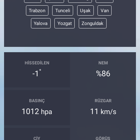
Trabzon
Tunceli
Uşak
Van
Yalova
Yozgat
Zonguldak
HISSEDILEN
NEM
°
-1
%86
BASINÇ
RÜZGAR
1012
11
hpa
km/s
ÇIY
GÖRÜŞ