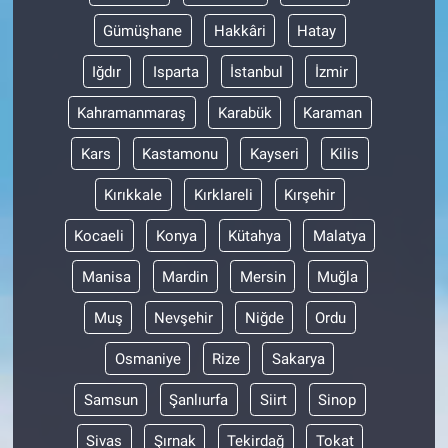
Gümüşhane
Hakkâri
Hatay
Iğdır
Isparta
İstanbul
İzmir
Kahramanmaraş
Karabük
Karaman
Kars
Kastamonu
Kayseri
Kilis
Kırıkkale
Kırklareli
Kırşehir
Kocaeli
Konya
Kütahya
Malatya
Manisa
Mardin
Mersin
Muğla
Muş
Nevşehir
Niğde
Ordu
Osmaniye
Rize
Sakarya
Samsun
Şanlıurfa
Siirt
Sinop
Sivas
Şırnak
Tekirdağ
Tokat