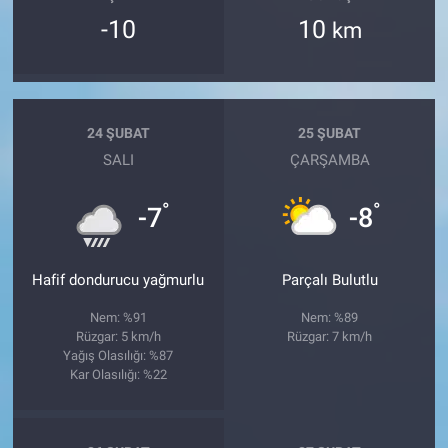
-10
10
km
24 ŞUBAT
25 ŞUBAT
SALI
ÇARŞAMBA
°
°
-7
-8
Hafif dondurucu yağmurlu
Parçalı Bulutlu
Nem: %91
Nem: %89
Rüzgar: 5 km/h
Rüzgar: 7 km/h
Yağış Olasılığı: %87
Kar Olasılığı: %22