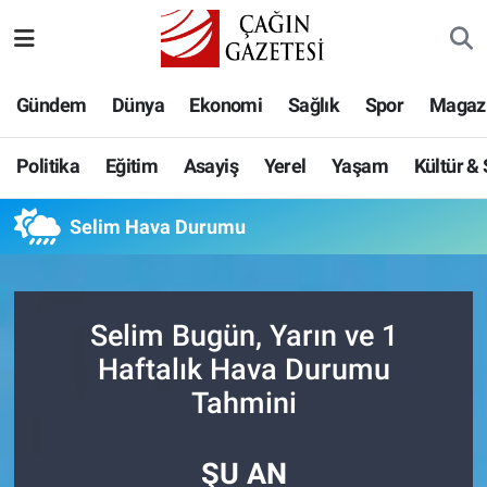
Politika
Nöbetçi Eczaneler
Gündem
Dünya
Ekonomi
Sağlık
Spor
Magaz
Eğitim
Hava Durumu
Politika
Eğitim
Asayiş
Yerel
Yaşam
Kültür &
Asayiş
Namaz Vakitleri
Selim Hava Durumu
Yerel
Trafik Durumu
Yaşam
Süper Lig Puan Durumu ve Fikstür
Selim Bugün, Yarın ve 1
Kültür & Sanat
Tüm Manşetler
Haftalık Hava Durumu
Tahmini
Bilim-Teknoloji
Son Dakika Haberleri
ŞU AN
Köşe Yazıları
Haber Arşivi