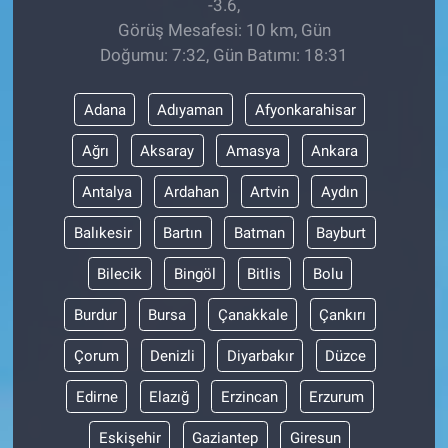
-3.6,
Görüş Mesafesi: 10 km, Gün
Doğumu: 7:32, Gün Batımı: 18:31
Adana
Adıyaman
Afyonkarahisar
Ağrı
Aksaray
Amasya
Ankara
Antalya
Ardahan
Artvin
Aydın
Balıkesir
Bartın
Batman
Bayburt
Bilecik
Bingöl
Bitlis
Bolu
Burdur
Bursa
Çanakkale
Çankırı
Çorum
Denizli
Diyarbakır
Düzce
Edirne
Elazığ
Erzincan
Erzurum
Eskişehir
Gaziantep
Giresun