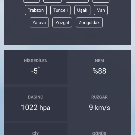
Trabzon
Tunceli
Uşak
Van
Yalova
Yozgat
Zonguldak
HISSEDILEN
NEM
°
-5
%88
BASINÇ
RÜZGAR
1022
9
hpa
km/s
ÇIY
GÖRÜŞ