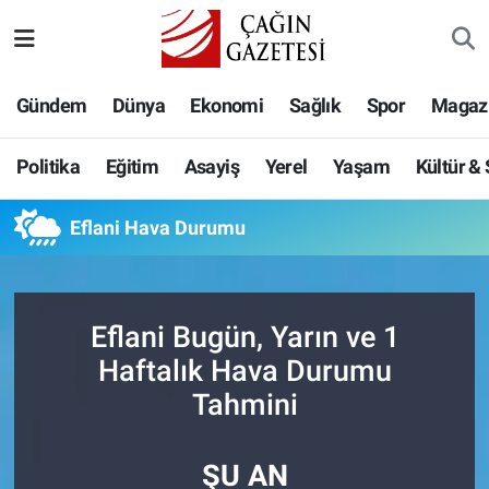
Politika
Nöbetçi Eczaneler
Gündem
Dünya
Ekonomi
Sağlık
Spor
Magaz
Eğitim
Hava Durumu
Politika
Eğitim
Asayiş
Yerel
Yaşam
Kültür &
Asayiş
Namaz Vakitleri
Eflani Hava Durumu
Yerel
Trafik Durumu
Yaşam
Süper Lig Puan Durumu ve Fikstür
Eflani Bugün, Yarın ve 1
Kültür & Sanat
Tüm Manşetler
Haftalık Hava Durumu
Tahmini
Bilim-Teknoloji
Son Dakika Haberleri
ŞU AN
Köşe Yazıları
Haber Arşivi