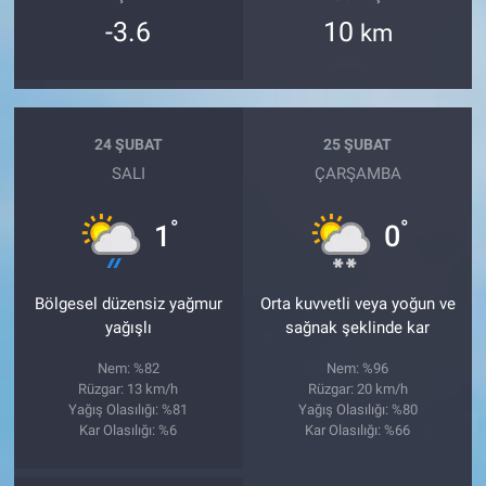
-3.6
10
km
24 ŞUBAT
25 ŞUBAT
SALI
ÇARŞAMBA
°
°
1
0
Bölgesel düzensiz yağmur
Orta kuvvetli veya yoğun ve
yağışlı
sağnak şeklinde kar
Nem: %82
Nem: %96
Rüzgar: 13 km/h
Rüzgar: 20 km/h
Yağış Olasılığı: %81
Yağış Olasılığı: %80
Kar Olasılığı: %6
Kar Olasılığı: %66