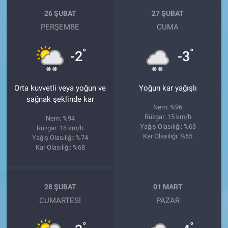
26 ŞUBAT
27 ŞUBAT
PERŞEMBE
CUMA
°
°
-2
-3
Orta kuvvetli veya yoğun ve
Yoğun kar yağışlı
sağnak şeklinde kar
Nem: %96
Rüzgar: 15 km/h
Nem: %94
Yağış Olasılığı: %63
Rüzgar: 18 km/h
Kar Olasılığı: %65
Yağış Olasılığı: %74
Kar Olasılığı: %68
28 ŞUBAT
01 MART
CUMARTESI
PAZAR
°
°