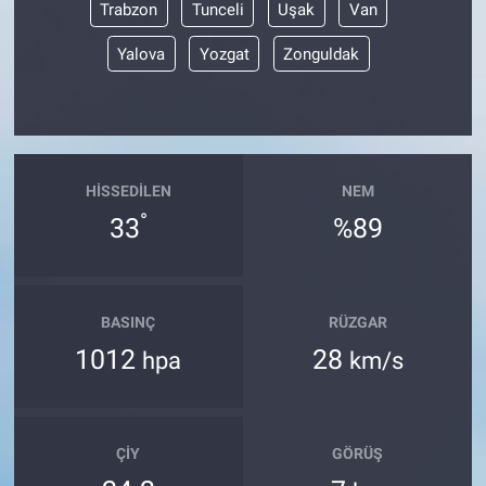
Trabzon
Tunceli
Uşak
Van
Yalova
Yozgat
Zonguldak
HISSEDILEN
NEM
°
33
%89
BASINÇ
RÜZGAR
1012
28
hpa
km/s
ÇIY
GÖRÜŞ