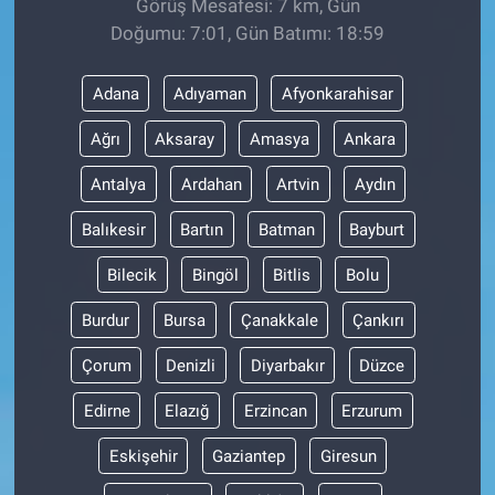
Görüş Mesafesi: 7 km, Gün
Doğumu: 7:01, Gün Batımı: 18:59
Adana
Adıyaman
Afyonkarahisar
Ağrı
Aksaray
Amasya
Ankara
Antalya
Ardahan
Artvin
Aydın
Balıkesir
Bartın
Batman
Bayburt
Bilecik
Bingöl
Bitlis
Bolu
Burdur
Bursa
Çanakkale
Çankırı
Çorum
Denizli
Diyarbakır
Düzce
Edirne
Elazığ
Erzincan
Erzurum
Eskişehir
Gaziantep
Giresun