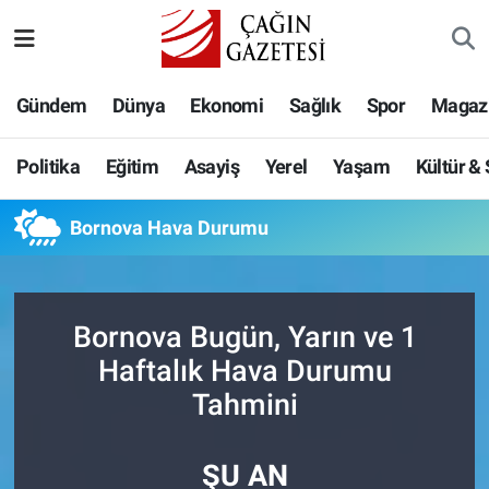
Politika
Nöbetçi Eczaneler
Gündem
Dünya
Ekonomi
Sağlık
Spor
Magaz
Eğitim
Hava Durumu
Politika
Eğitim
Asayiş
Yerel
Yaşam
Kültür &
Asayiş
Namaz Vakitleri
Bornova Hava Durumu
Yerel
Trafik Durumu
Yaşam
Süper Lig Puan Durumu ve Fikstür
Bornova Bugün, Yarın ve 1
Kültür & Sanat
Tüm Manşetler
Haftalık Hava Durumu
Tahmini
Bilim-Teknoloji
Son Dakika Haberleri
ŞU AN
Köşe Yazıları
Haber Arşivi