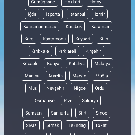
Gümüşhane
Hakkâri
Hatay
Iğdır
Isparta
İstanbul
İzmir
Kahramanmaraş
Karabük
Karaman
Kars
Kastamonu
Kayseri
Kilis
Kırıkkale
Kırklareli
Kırşehir
Kocaeli
Konya
Kütahya
Malatya
Manisa
Mardin
Mersin
Muğla
Muş
Nevşehir
Niğde
Ordu
Osmaniye
Rize
Sakarya
Samsun
Şanlıurfa
Siirt
Sinop
Sivas
Şırnak
Tekirdağ
Tokat