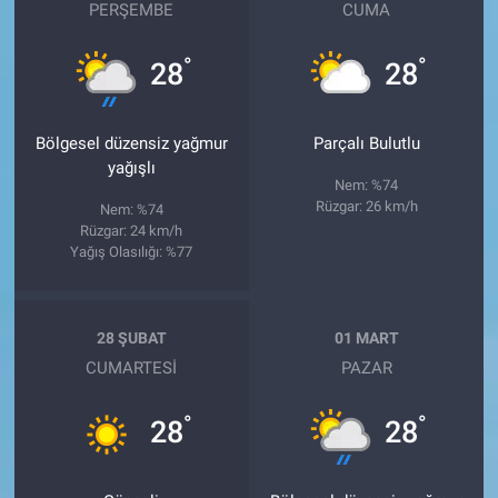
PERŞEMBE
CUMA
°
°
28
28
Bölgesel düzensiz yağmur
Parçalı Bulutlu
yağışlı
Nem: %74
Rüzgar: 26 km/h
Nem: %74
Rüzgar: 24 km/h
Yağış Olasılığı: %77
28 ŞUBAT
01 MART
CUMARTESI
PAZAR
°
°
28
28