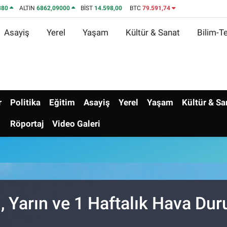
380
ALTIN
6862,09000
BİST
14.598,00
BTC
79.591,74
Asayiş
Yerel
Yaşam
Kültür & Sanat
Bilim-Te
r
Politika
Eğitim
Asayiş
Yerel
Yaşam
Kültür & Sa
Röportaj
Video Galeri
, Yarın ve 1 Haftalık Hava Du