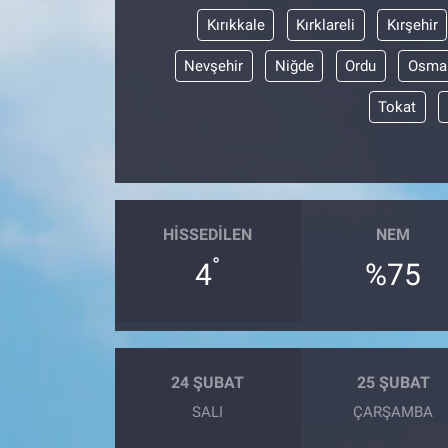
Kırıkkale
Kırklareli
Kırşehir
Nevşehir
Niğde
Ordu
Osma
Tokat
HISSEDILEN
NEM
°
4
%75
24 ŞUBAT
25 ŞUBAT
SALI
ÇARŞAMBA