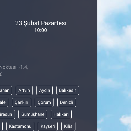
23 Şubat Pazartesi
10:00
Noktası: -1.4,
46
dahan
Artvin
Aydın
Balıkesir
ale
Çankırı
Çorum
Denizli
iresun
Gümüşhane
Hakkâri
Kastamonu
Kayseri
Kilis