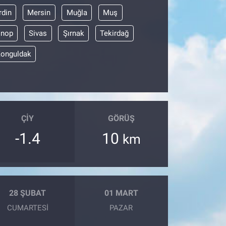
din
Mersin
Muğla
Muş
inop
Sivas
Şırnak
Tekirdağ
onguldak
ÇIY
GÖRÜŞ
-1.4
10
km
28 ŞUBAT
01 MART
CUMARTESI
PAZAR