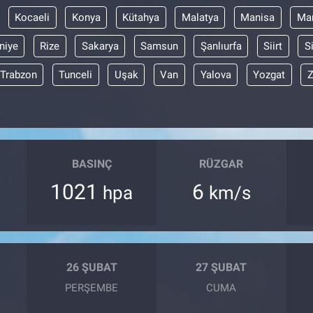
Kocaeli
Konya
Kütahya
Malatya
Manisa
Mar
niye
Rize
Sakarya
Samsun
Şanlıurfa
Siirt
S
Trabzon
Tunceli
Uşak
Van
Yalova
Yozgat
Z
BASINÇ
RÜZGAR
1021
6
hpa
km/s
26 ŞUBAT
27 ŞUBAT
PERŞEMBE
CUMA