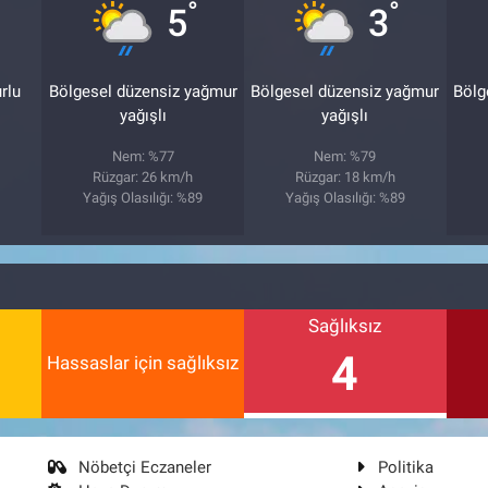
°
°
5
3
rlu
Bölgesel düzensiz yağmur
Bölgesel düzensiz yağmur
Bölg
yağışlı
yağışlı
Nem: %77
Nem: %79
3
Rüzgar: 26 km/h
Rüzgar: 18 km/h
Yağış Olasılığı: %89
Yağış Olasılığı: %89
Sağlıksız
4
Hassaslar için sağlıksız
Nöbetçi Eczaneler
Politika