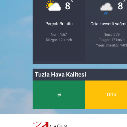
°
°
8
8
Parçalı Bulutlu
Orta kuvvetli yağmu
Nem: %67
Nem: %79
Rüzgar: 12 km/h
Rüzgar: 17 km/h
Yağış Olasılığı: %8
Tuzla Hava Kalitesi
İyi
Orta