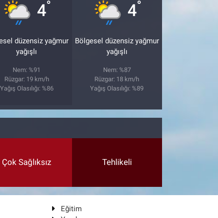
°
°
4
4
esel düzensiz yağmur
Bölgesel düzensiz yağmur
yağışlı
yağışlı
Nem: %91
Nem: %87
Rüzgar: 19 km/h
Rüzgar: 18 km/h
Yağış Olasılığı: %86
Yağış Olasılığı: %89
Çok Sağlıksız
Tehlikeli
Eğitim