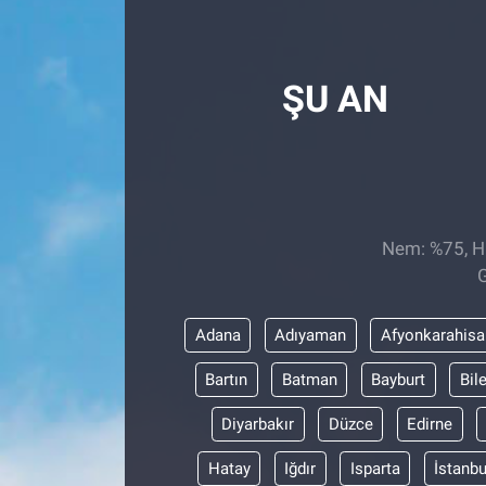
Röportaj
ŞU AN
Video Galeri
Nem: %75, Hi
G
Adana
Adıyaman
Afyonkarahisa
Bartın
Batman
Bayburt
Bil
Diyarbakır
Düzce
Edirne
Hatay
Iğdır
Isparta
İstanbu