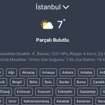
İstanbul
°
7
Parçalı Bulutlu
°
ssedilen Sıcaklık: 4
, Basınç: 1021 hPa, Rüzgar: 6 km/s, Çiy 
örüş Mesafesi: 10 km, Gün Doğumu: 7:46, Gün Batımı: 18:
r
Ağrı
Aksaray
Amasya
Ankara
Antalya
Ar
ecik
Bingöl
Bitlis
Bolu
Burdur
Bursa
Çanakk
Elazığ
Erzincan
Erzurum
Eskişehir
Gaziantep
G
l
İzmir
Kahramanmaraş
Karabük
Karaman
Kars