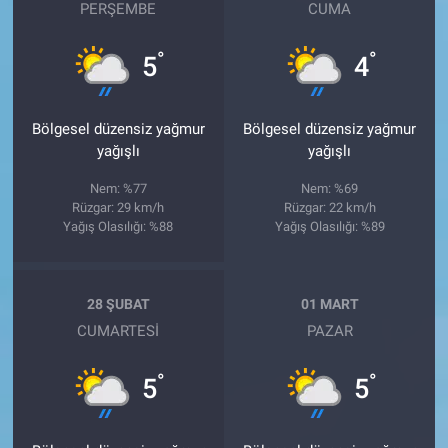
PERŞEMBE
CUMA
°
°
5
4
Bölgesel düzensiz yağmur
Bölgesel düzensiz yağmur
yağışlı
yağışlı
Nem: %77
Nem: %69
Rüzgar: 29 km/h
Rüzgar: 22 km/h
Yağış Olasılığı: %88
Yağış Olasılığı: %89
28 ŞUBAT
01 MART
CUMARTESI
PAZAR
°
°
5
5