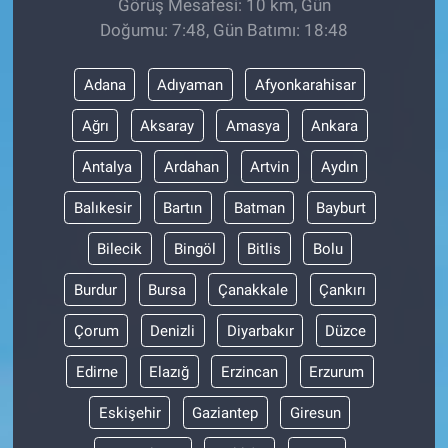
Görüş Mesafesi: 10 km, Gün
Doğumu: 7:48, Gün Batımı: 18:48
Adana
Adıyaman
Afyonkarahisar
Ağrı
Aksaray
Amasya
Ankara
Antalya
Ardahan
Artvin
Aydın
Balıkesir
Bartın
Batman
Bayburt
Bilecik
Bingöl
Bitlis
Bolu
Burdur
Bursa
Çanakkale
Çankırı
Çorum
Denizli
Diyarbakır
Düzce
Edirne
Elazığ
Erzincan
Erzurum
Eskişehir
Gaziantep
Giresun