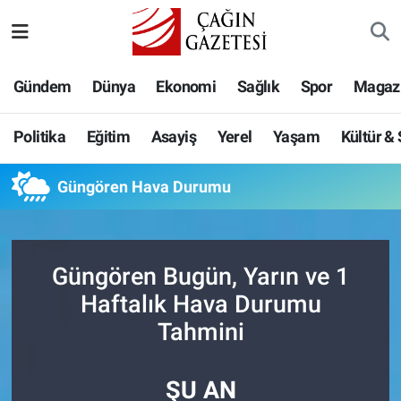
Politika
Nöbetçi Eczaneler
Gündem
Dünya
Ekonomi
Sağlık
Spor
Magaz
Eğitim
Hava Durumu
Politika
Eğitim
Asayiş
Yerel
Yaşam
Kültür &
Asayiş
Namaz Vakitleri
Güngören Hava Durumu
Yerel
Trafik Durumu
Yaşam
Süper Lig Puan Durumu ve Fikstür
Güngören Bugün, Yarın ve 1
Kültür & Sanat
Tüm Manşetler
Haftalık Hava Durumu
Tahmini
Bilim-Teknoloji
Son Dakika Haberleri
ŞU AN
Köşe Yazıları
Haber Arşivi