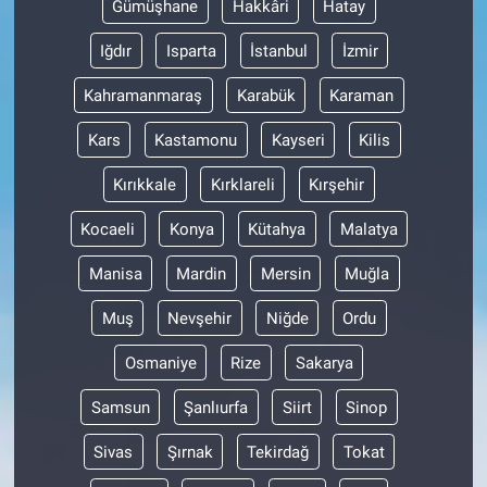
Gümüşhane
Hakkâri
Hatay
Iğdır
Isparta
İstanbul
İzmir
Kahramanmaraş
Karabük
Karaman
Kars
Kastamonu
Kayseri
Kilis
Kırıkkale
Kırklareli
Kırşehir
Kocaeli
Konya
Kütahya
Malatya
Manisa
Mardin
Mersin
Muğla
Muş
Nevşehir
Niğde
Ordu
Osmaniye
Rize
Sakarya
Samsun
Şanlıurfa
Siirt
Sinop
Sivas
Şırnak
Tekirdağ
Tokat