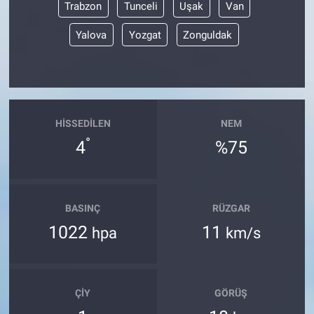
Trabzon
Tunceli
Uşak
Van
Yalova
Yozgat
Zonguldak
HISSEDILEN
NEM
°
4
%75
BASINÇ
RÜZGAR
1022
11
hpa
km/s
ÇIY
GÖRÜŞ