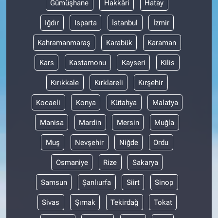
Gümüşhane
Hakkâri
Hatay
Iğdır
Isparta
İstanbul
İzmir
Kahramanmaraş
Karabük
Karaman
Kars
Kastamonu
Kayseri
Kilis
Kırıkkale
Kırklareli
Kırşehir
Kocaeli
Konya
Kütahya
Malatya
Manisa
Mardin
Mersin
Muğla
Muş
Nevşehir
Niğde
Ordu
Osmaniye
Rize
Sakarya
Samsun
Şanlıurfa
Siirt
Sinop
Sivas
Şırnak
Tekirdağ
Tokat