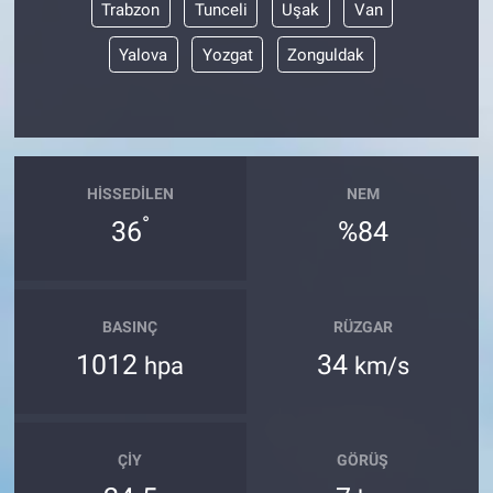
Trabzon
Tunceli
Uşak
Van
Yalova
Yozgat
Zonguldak
HISSEDILEN
NEM
°
36
%84
BASINÇ
RÜZGAR
1012
34
hpa
km/s
ÇIY
GÖRÜŞ