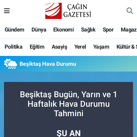
Politika
Nöbetçi Eczaneler
Gündem
Dünya
Ekonomi
Sağlık
Spor
Magaz
Eğitim
Hava Durumu
Politika
Eğitim
Asayiş
Yerel
Yaşam
Kültür &
Asayiş
Namaz Vakitleri
Beşiktaş Hava Durumu
Yerel
Trafik Durumu
Yaşam
Süper Lig Puan Durumu ve Fikstür
Beşiktaş Bugün, Yarın ve 1
Kültür & Sanat
Tüm Manşetler
Haftalık Hava Durumu
Tahmini
Bilim-Teknoloji
Son Dakika Haberleri
ŞU AN
Köşe Yazıları
Haber Arşivi