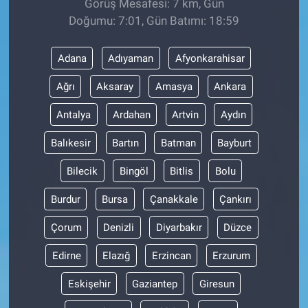
Görüş Mesafesi: 7 km, Gün
Doğumu: 7:01, Gün Batımı: 18:59
Adana
Adıyaman
Afyonkarahisar
Ağrı
Aksaray
Amasya
Ankara
Antalya
Ardahan
Artvin
Aydın
Balıkesir
Bartın
Batman
Bayburt
Bilecik
Bingöl
Bitlis
Bolu
Burdur
Bursa
Çanakkale
Çankırı
Çorum
Denizli
Diyarbakır
Düzce
Edirne
Elazığ
Erzincan
Erzurum
Eskişehir
Gaziantep
Giresun