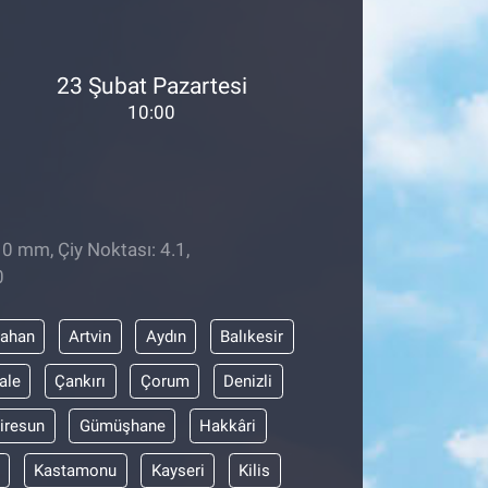
23 Şubat Pazartesi
10:00
 0 mm, Çiy Noktası: 4.1,
0
dahan
Artvin
Aydın
Balıkesir
ale
Çankırı
Çorum
Denizli
iresun
Gümüşhane
Hakkâri
Kastamonu
Kayseri
Kilis