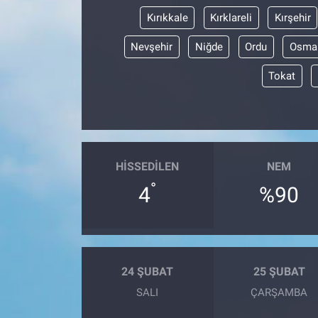
Kırıkkale
Kırklareli
Kırşehir
Nevşehir
Niğde
Ordu
Osma
Tokat
HISSEDILEN
NEM
°
4
%90
24 ŞUBAT
25 ŞUBAT
SALI
ÇARŞAMBA