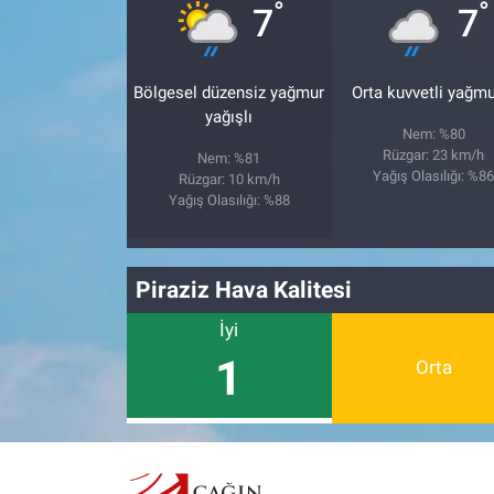
°
°
7
7
Bölgesel düzensiz yağmur
Orta kuvvetli yağmu
yağışlı
Nem: %80
Rüzgar: 23 km/h
Nem: %81
Yağış Olasılığı: %8
Rüzgar: 10 km/h
Yağış Olasılığı: %88
Piraziz Hava Kalitesi
İyi
1
Orta