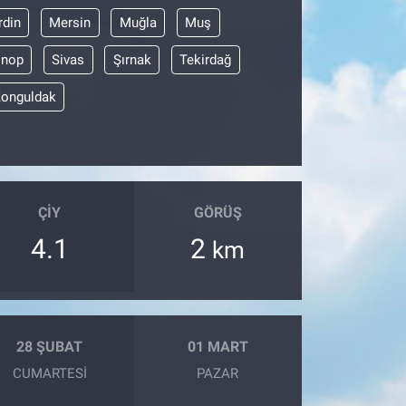
din
Mersin
Muğla
Muş
inop
Sivas
Şırnak
Tekirdağ
onguldak
ÇIY
GÖRÜŞ
4.1
2
km
28 ŞUBAT
01 MART
CUMARTESI
PAZAR