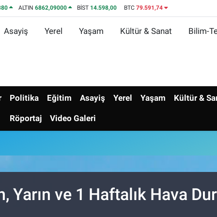
380
ALTIN
6862,09000
BİST
14.598,00
BTC
79.591,74
Asayiş
Yerel
Yaşam
Kültür & Sanat
Bilim-Te
r
Politika
Eğitim
Asayiş
Yerel
Yaşam
Kültür & Sa
Röportaj
Video Galeri
n, Yarın ve 1 Haftalık Hava D