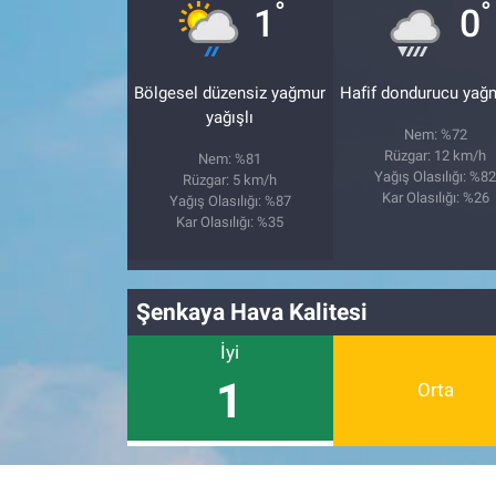
°
°
1
0
Bölgesel düzensiz yağmur
Hafif dondurucu yağ
yağışlı
Nem: %72
Rüzgar: 12 km/h
Nem: %81
Yağış Olasılığı: %8
Rüzgar: 5 km/h
Kar Olasılığı: %26
Yağış Olasılığı: %87
Kar Olasılığı: %35
Şenkaya Hava Kalitesi
İyi
1
Orta