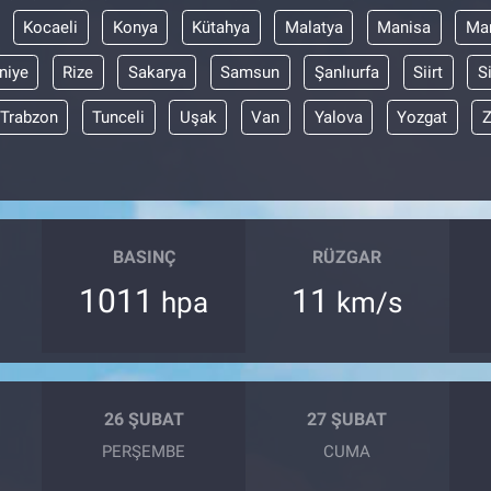
Kocaeli
Konya
Kütahya
Malatya
Manisa
Mar
niye
Rize
Sakarya
Samsun
Şanlıurfa
Siirt
S
Trabzon
Tunceli
Uşak
Van
Yalova
Yozgat
Z
BASINÇ
RÜZGAR
1011
11
hpa
km/s
26 ŞUBAT
27 ŞUBAT
PERŞEMBE
CUMA