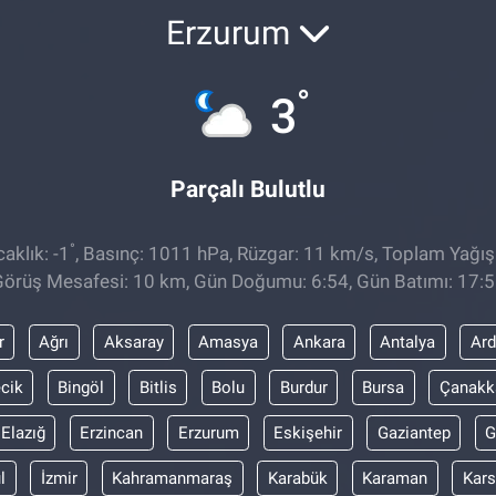
Erzurum
°
3
Parçalı Bulutlu
°
aklık: -1
, Basınç: 1011 hPa, Rüzgar: 11 km/s, Toplam Yağış:
örüş Mesafesi: 10 km, Gün Doğumu: 6:54, Gün Batımı: 17:
r
Ağrı
Aksaray
Amasya
Ankara
Antalya
Ar
ecik
Bingöl
Bitlis
Bolu
Burdur
Bursa
Çanakk
Elazığ
Erzincan
Erzurum
Eskişehir
Gaziantep
G
l
İzmir
Kahramanmaraş
Karabük
Karaman
Kars