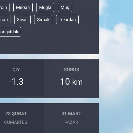
din
Mersin
Muğla
Muş
inop
Sivas
Şırnak
Tekirdağ
onguldak
ÇIY
GÖRÜŞ
-1.3
10
km
28 ŞUBAT
01 MART
CUMARTESI
PAZAR