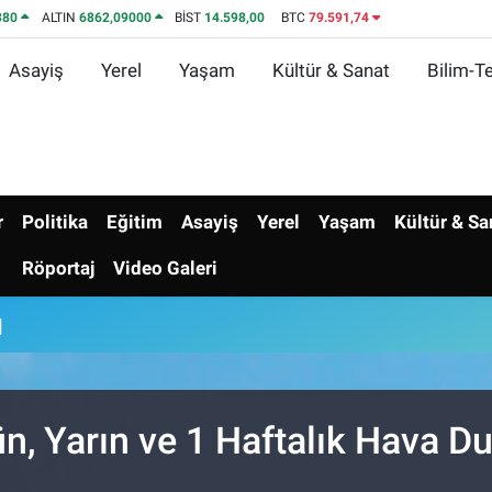
380
ALTIN
6862,09000
BİST
14.598,00
BTC
79.591,74
Asayiş
Yerel
Yaşam
Kültür & Sanat
Bilim-Te
r
Politika
Eğitim
Asayiş
Yerel
Yaşam
Kültür & Sa
Röportaj
Video Galeri
u
, Yarın ve 1 Haftalık Hava 