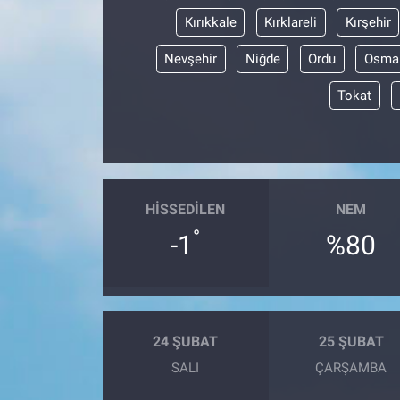
Kırıkkale
Kırklareli
Kırşehir
Nevşehir
Niğde
Ordu
Osma
Tokat
HISSEDILEN
NEM
°
-1
%80
24 ŞUBAT
25 ŞUBAT
SALI
ÇARŞAMBA