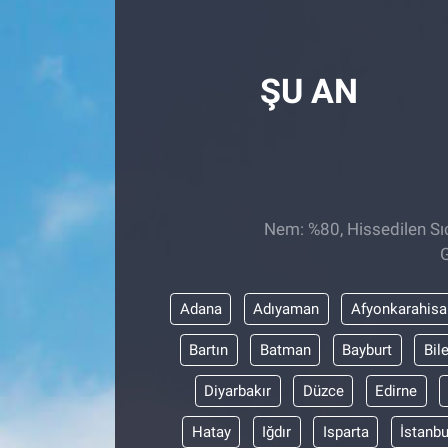
Röportaj
ŞU AN
Video Galeri
Nem: %80, Hissedilen Sıc
G
Adana
Adıyaman
Afyonkarahisa
Bartın
Batman
Bayburt
Bil
Diyarbakır
Düzce
Edirne
Hatay
Iğdır
Isparta
İstanbu