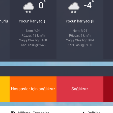
°
°
0
-4
murlu
Yoğun kar yağışlı
Yoğun kar yağışlı
Nem: %94
Nem: %94
Rüzgar: 13 km/h
Rüzgar: 9 km/h
2
Yağış Olasılığı: %68
Yağış Olasılığı: %84
Kar Olasılığı: %45
Kar Olasılığı: %60
Hassaslar için sağlıksız
Sağlıksız
Nöbetçi Eczaneler
Politika