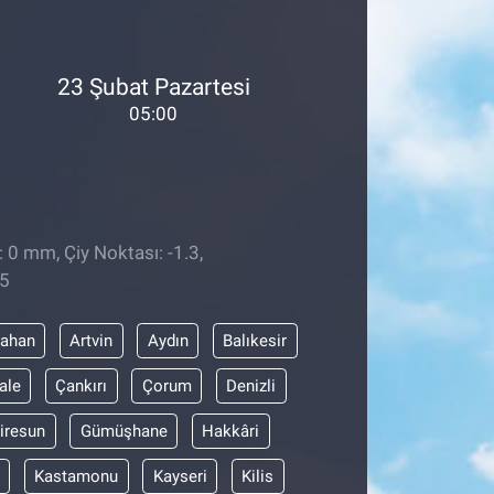
23 Şubat Pazartesi
05:00
 0 mm, Çiy Noktası: -1.3,
55
dahan
Artvin
Aydın
Balıkesir
ale
Çankırı
Çorum
Denizli
iresun
Gümüşhane
Hakkâri
Kastamonu
Kayseri
Kilis