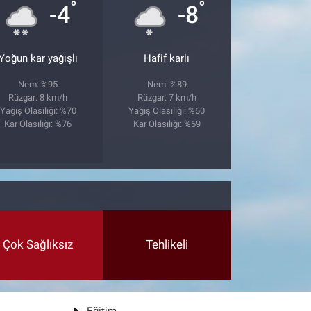
°
°
-4
-8
Yoğun kar yağışlı
Hafif karlı
Nem: %95
Nem: %89
Rüzgar: 8 km/h
Rüzgar: 7 km/h
Yağış Olasılığı: %70
Yağış Olasılığı: %60
Kar Olasılığı: %76
Kar Olasılığı: %69
Çok Sağlıksız
Tehlikeli
Eğitim