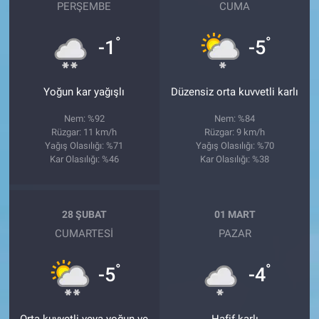
PERŞEMBE
CUMA
°
°
-1
-5
Yoğun kar yağışlı
Düzensiz orta kuvvetli karlı
Nem: %92
Nem: %84
Rüzgar: 11 km/h
Rüzgar: 9 km/h
Yağış Olasılığı: %71
Yağış Olasılığı: %70
Kar Olasılığı: %46
Kar Olasılığı: %38
28 ŞUBAT
01 MART
CUMARTESI
PAZAR
°
°
-5
-4