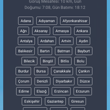
Görüş Mesafesi: 10 km, Gün
Doğumu: 7:08, Gün Batımı: 18:12
Adana
Adıyaman
Afyonkarahisar
Ağrı
Aksaray
Amasya
Ankara
Antalya
Ardahan
Artvin
Aydın
Balıkesir
Bartın
Batman
Bayburt
Bilecik
Bingöl
Bitlis
Bolu
Burdur
Bursa
Çanakkale
Çankırı
Çorum
Denizli
Diyarbakır
Düzce
Edirne
Elazığ
Erzincan
Erzurum
Eskişehir
Gaziantep
Giresun