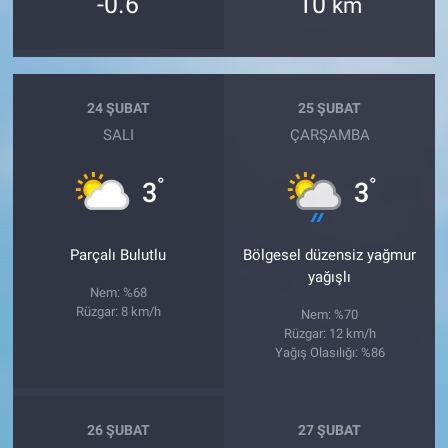
-0.6
10
km
24 ŞUBAT
25 ŞUBAT
SALI
ÇARŞAMBA
°
°
3
3
Parçalı Bulutlu
Bölgesel düzensiz yağmur
yağışlı
Nem: %68
Rüzgar: 8 km/h
Nem: %70
Rüzgar: 12 km/h
Yağış Olasılığı: %86
26 ŞUBAT
27 ŞUBAT