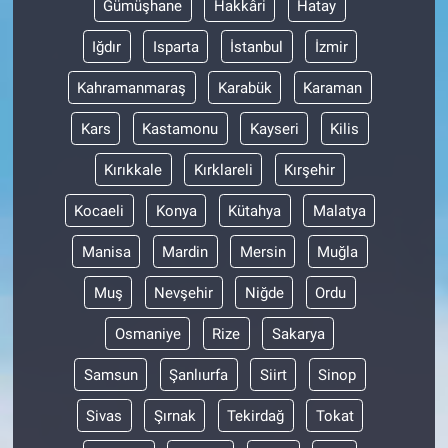
Gümüşhane
Hakkâri
Hatay
Iğdır
Isparta
İstanbul
İzmir
Kahramanmaraş
Karabük
Karaman
Kars
Kastamonu
Kayseri
Kilis
Kırıkkale
Kırklareli
Kırşehir
Kocaeli
Konya
Kütahya
Malatya
Manisa
Mardin
Mersin
Muğla
Muş
Nevşehir
Niğde
Ordu
Osmaniye
Rize
Sakarya
Samsun
Şanlıurfa
Siirt
Sinop
Sivas
Şırnak
Tekirdağ
Tokat