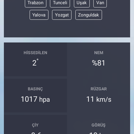
Trabzon
Tunceli
Uşak
Van
Yalova
Yozgat
Zonguldak
HISSEDILEN
NEM
°
2
%81
BASINÇ
RÜZGAR
1017
11
hpa
km/s
ÇIY
GÖRÜŞ