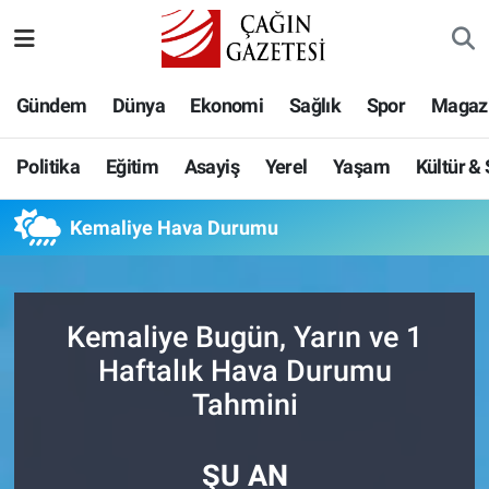
Politika
Nöbetçi Eczaneler
Gündem
Dünya
Ekonomi
Sağlık
Spor
Magaz
Eğitim
Hava Durumu
Politika
Eğitim
Asayiş
Yerel
Yaşam
Kültür &
Asayiş
Namaz Vakitleri
Kemaliye Hava Durumu
Yerel
Trafik Durumu
Yaşam
Süper Lig Puan Durumu ve Fikstür
Kemaliye Bugün, Yarın ve 1
Kültür & Sanat
Tüm Manşetler
Haftalık Hava Durumu
Tahmini
Bilim-Teknoloji
Son Dakika Haberleri
ŞU AN
Köşe Yazıları
Haber Arşivi