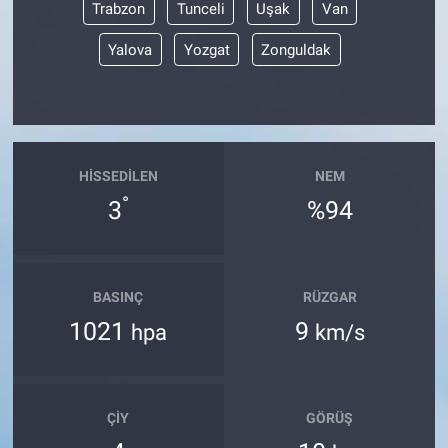
Trabzon
Tunceli
Uşak
Van
Yalova
Yozgat
Zonguldak
HISSEDILEN
NEM
°
3
%94
BASINÇ
RÜZGAR
1021
9
hpa
km/s
ÇIY
GÖRÜŞ