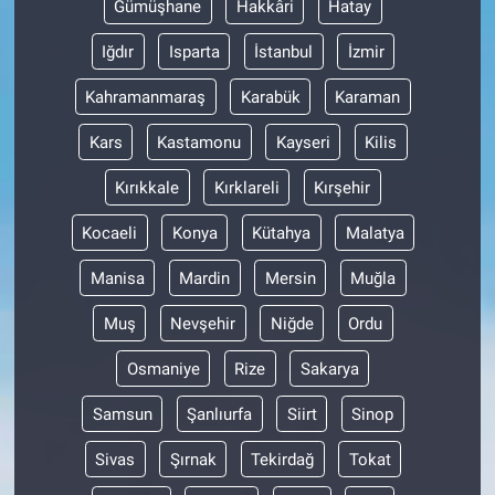
Gümüşhane
Hakkâri
Hatay
Iğdır
Isparta
İstanbul
İzmir
Kahramanmaraş
Karabük
Karaman
Kars
Kastamonu
Kayseri
Kilis
Kırıkkale
Kırklareli
Kırşehir
Kocaeli
Konya
Kütahya
Malatya
Manisa
Mardin
Mersin
Muğla
Muş
Nevşehir
Niğde
Ordu
Osmaniye
Rize
Sakarya
Samsun
Şanlıurfa
Siirt
Sinop
Sivas
Şırnak
Tekirdağ
Tokat