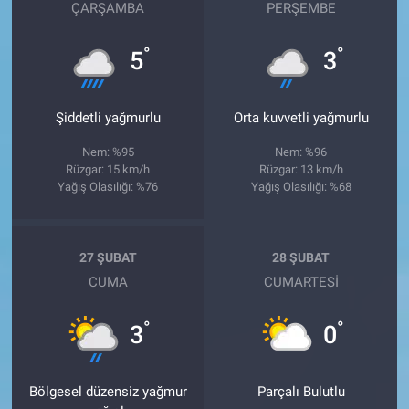
ÇARŞAMBA
PERŞEMBE
°
°
5
3
Şiddetli yağmurlu
Orta kuvvetli yağmurlu
Nem: %95
Nem: %96
Rüzgar: 15 km/h
Rüzgar: 13 km/h
Yağış Olasılığı: %76
Yağış Olasılığı: %68
27 ŞUBAT
28 ŞUBAT
CUMA
CUMARTESI
°
°
3
0
Bölgesel düzensiz yağmur
Parçalı Bulutlu