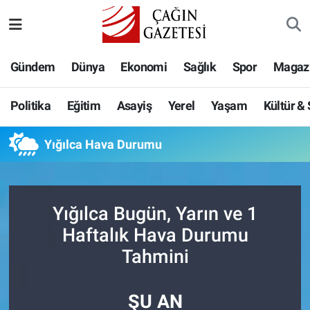
Politika
Nöbetçi Eczaneler
Gündem
Dünya
Ekonomi
Sağlık
Spor
Magaz
Eğitim
Hava Durumu
Politika
Eğitim
Asayiş
Yerel
Yaşam
Kültür &
Asayiş
Namaz Vakitleri
Yığılca Hava Durumu
Yerel
Trafik Durumu
Yaşam
Süper Lig Puan Durumu ve Fikstür
Yığılca Bugün, Yarın ve 1
Kültür & Sanat
Tüm Manşetler
Haftalık Hava Durumu
Tahmini
Bilim-Teknoloji
Son Dakika Haberleri
ŞU AN
Köşe Yazıları
Haber Arşivi