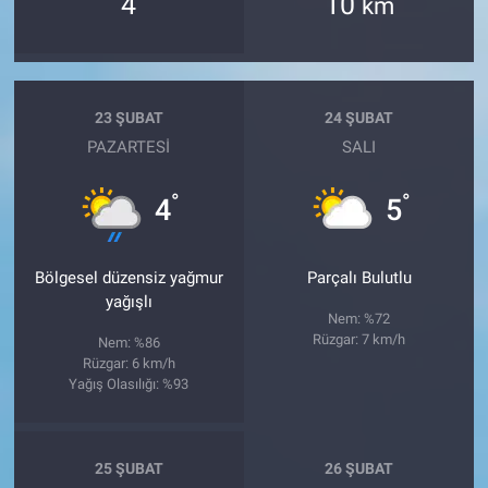
4
10
km
23 ŞUBAT
24 ŞUBAT
PAZARTESI
SALI
°
°
4
5
Bölgesel düzensiz yağmur
Parçalı Bulutlu
yağışlı
Nem: %72
Rüzgar: 7 km/h
Nem: %86
Rüzgar: 6 km/h
Yağış Olasılığı: %93
25 ŞUBAT
26 ŞUBAT