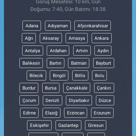
Görüş Mesafesi: 10 km, Gün
Doğumu: 7:40, Gün Batımı: 18:38
Adana
Adıyaman
Afyonkarahisar
Ağrı
Aksaray
Amasya
Ankara
Antalya
Ardahan
Artvin
Aydın
Balıkesir
Bartın
Batman
Bayburt
Bilecik
Bingöl
Bitlis
Bolu
Burdur
Bursa
Çanakkale
Çankırı
Çorum
Denizli
Diyarbakır
Düzce
Edirne
Elazığ
Erzincan
Erzurum
Eskişehir
Gaziantep
Giresun