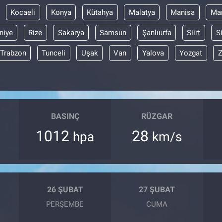
Kocaeli
Konya
Kütahya
Malatya
Manisa
Mar
niye
Rize
Sakarya
Samsun
Şanlıurfa
Siirt
S
Trabzon
Tunceli
Uşak
Van
Yalova
Yozgat
Z
BASINÇ
RÜZGAR
1012
28
hpa
km/s
26 ŞUBAT
27 ŞUBAT
PERŞEMBE
CUMA