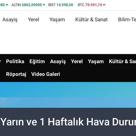
380
ALTIN
6862,09000
BİST
14.598,00
BTC
79.591,74
Asayiş
Yerel
Yaşam
Kültür & Sanat
Bilim-Te
r
Politika
Eğitim
Asayiş
Yerel
Yaşam
Kültür & Sa
Röportaj
Video Galeri
 Yarın ve 1 Haftalık Hava Dur