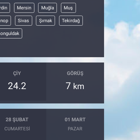
din
Mersin
Muğla
Muş
inop
Sivas
Şırnak
Tekirdağ
onguldak
ÇIY
GÖRÜŞ
24.2
7
km
28 ŞUBAT
01 MART
CUMARTESI
PAZAR