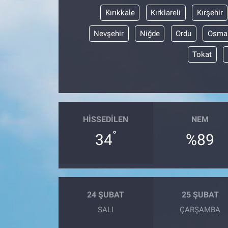
Kırıkkale
Kırklareli
Kırşehir
Nevşehir
Niğde
Ordu
Osma
Tokat
HISSEDILEN
NEM
°
34
%89
24 ŞUBAT
25 ŞUBAT
SALI
ÇARŞAMBA