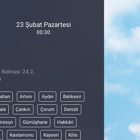
23 Şubat Pazartesi
00:30
 Noktası: 24.2,
9
dahan
Artvin
Aydın
Balıkesir
ale
Çankırı
Çorum
Denizli
iresun
Gümüşhane
Hakkâri
Kastamonu
Kayseri
Kilis