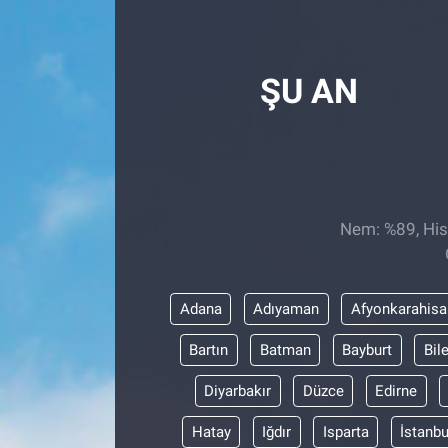
Röportaj
ŞU AN
Video Galeri
Nem: %89, Hiss
Adana
Adıyaman
Afyonkarahisa
Bartın
Batman
Bayburt
Bil
Diyarbakır
Düzce
Edirne
Hatay
Iğdır
Isparta
İstanbu