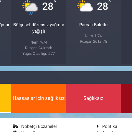
°
°
°
28
28
ağmur
Bölgesel düzensiz yağmur
Parçalı Bulutlu
yağışlı
Nem: %74
Rüzgar: 26 km/h
Nem: %74
Rüzgar: 24 km/h
7
Yağış Olasılığı: %77
Hassaslar için sağlıksız
Sağlıksız
Nöbetçi Eczaneler
Politika