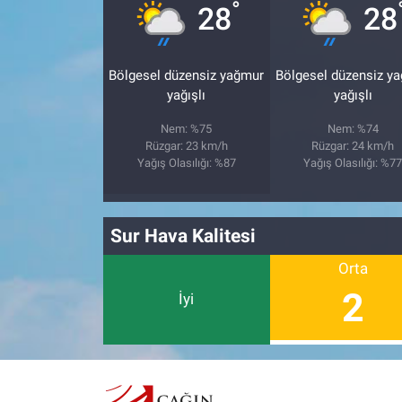
°
28
28
Bölgesel düzensiz yağmur
Bölgesel düzensiz y
yağışlı
yağışlı
Nem: %75
Nem: %74
Rüzgar: 23 km/h
Rüzgar: 24 km/h
Yağış Olasılığı: %87
Yağış Olasılığı: %7
Sur Hava Kalitesi
Orta
2
İyi