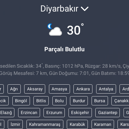
Diyarbakır
°
30
Parçalı Bulutlu
°
edilen Sıcaklık: 34
, Basınç: 1012 hPa, Rüzgar: 28 km/s, Çiy
Görüş Mesafesi: 7 km, Gün Doğumu: 7:01, Gün Batımı: 18:5
r
Ağrı
Aksaray
Amasya
Ankara
Antalya
Ar
ecik
Bingöl
Bitlis
Bolu
Burdur
Bursa
Çanakk
Elazığ
Erzincan
Erzurum
Eskişehir
Gaziantep
G
l
İzmir
Kahramanmaraş
Karabük
Karaman
Kars