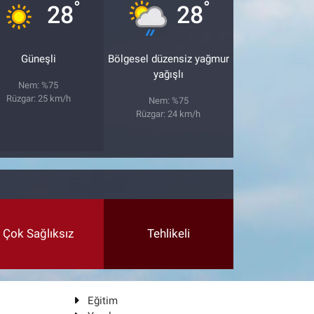
°
°
28
28
Güneşli
Bölgesel düzensiz yağmur
yağışlı
Nem: %75
Rüzgar: 25 km/h
Nem: %75
Rüzgar: 24 km/h
Çok Sağlıksız
Tehlikeli
Eğitim