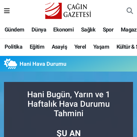
Politika
Nöbetçi Eczaneler
Gündem
Dünya
Ekonomi
Sağlık
Spor
Magaz
Eğitim
Hava Durumu
Politika
Eğitim
Asayiş
Yerel
Yaşam
Kültür &
Asayiş
Namaz Vakitleri
Hani Hava Durumu
Yerel
Trafik Durumu
Yaşam
Süper Lig Puan Durumu ve Fikstür
Hani Bugün, Yarın ve 1
Kültür & Sanat
Tüm Manşetler
Haftalık Hava Durumu
Tahmini
Bilim-Teknoloji
Son Dakika Haberleri
ŞU AN
Köşe Yazıları
Haber Arşivi