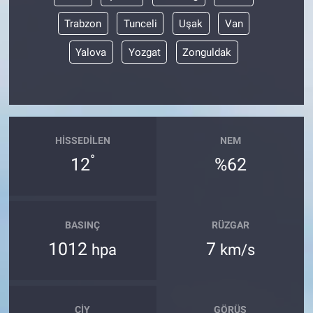
Trabzon
Tunceli
Uşak
Van
Yalova
Yozgat
Zonguldak
HISSEDILEN
NEM
°
12
%62
BASINÇ
RÜZGAR
1012
7
hpa
km/s
ÇIY
GÖRÜŞ