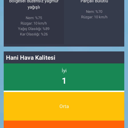
Bölgesel düzensiz yağmur
Parçalı Bulutlu
yağışlı
Nem: %70
Rüzgar: 10 km/h
Nem: %75
Rüzgar: 10 km/h
Yağış Olasılığı: %89
Kar Olasılığı: %26
Hani Hava Kalitesi
İyi
1
Orta