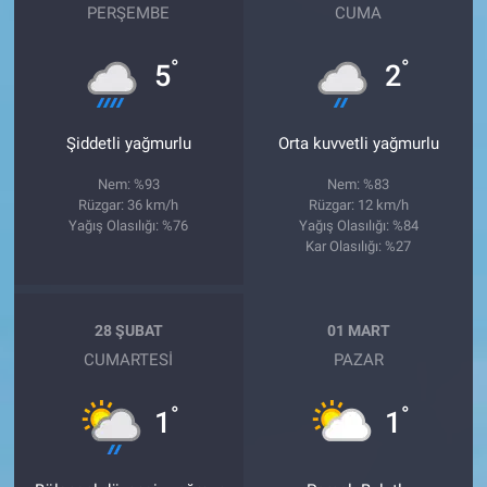
PERŞEMBE
CUMA
°
°
5
2
Şiddetli yağmurlu
Orta kuvvetli yağmurlu
Nem: %93
Nem: %83
Rüzgar: 36 km/h
Rüzgar: 12 km/h
Yağış Olasılığı: %76
Yağış Olasılığı: %84
Kar Olasılığı: %27
28 ŞUBAT
01 MART
CUMARTESI
PAZAR
°
°
1
1