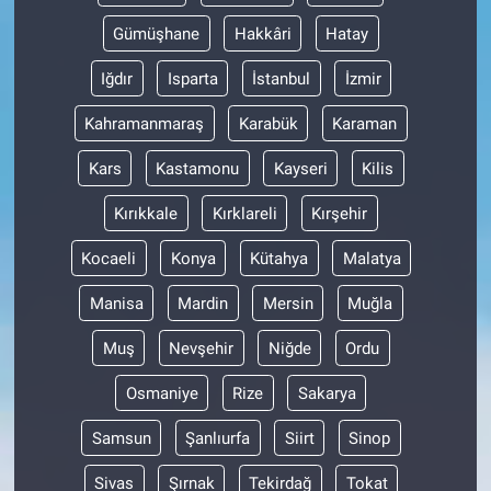
Gümüşhane
Hakkâri
Hatay
Iğdır
Isparta
İstanbul
İzmir
Kahramanmaraş
Karabük
Karaman
Kars
Kastamonu
Kayseri
Kilis
Kırıkkale
Kırklareli
Kırşehir
Kocaeli
Konya
Kütahya
Malatya
Manisa
Mardin
Mersin
Muğla
Muş
Nevşehir
Niğde
Ordu
Osmaniye
Rize
Sakarya
Samsun
Şanlıurfa
Siirt
Sinop
Sivas
Şırnak
Tekirdağ
Tokat