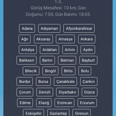
1.3,
Görüş Mesafesi: 10 km, Gün
Doğumu: 7:00, Gün Batımı: 18:05
Adana
Adıyaman
Afyonkarahisar
Ağrı
Aksaray
Amasya
Ankara
Antalya
Ardahan
Artvin
Aydın
Balıkesir
Bartın
Batman
Bayburt
Bilecik
Bingöl
Bitlis
Bolu
Burdur
Bursa
Çanakkale
Çankırı
Çorum
Denizli
Diyarbakır
Düzce
Edirne
Elazığ
Erzincan
Erzurum
Eskişehir
Gaziantep
Giresun