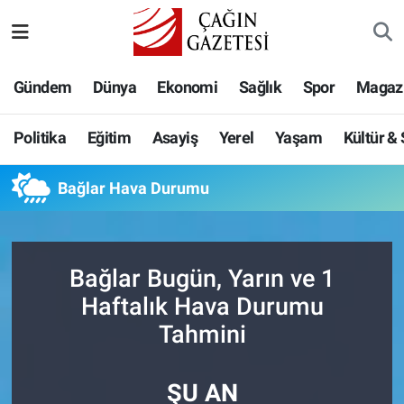
Politika
Nöbetçi Eczaneler
Gündem
Dünya
Ekonomi
Sağlık
Spor
Magaz
Eğitim
Hava Durumu
Politika
Eğitim
Asayiş
Yerel
Yaşam
Kültür &
Asayiş
Namaz Vakitleri
Bağlar Hava Durumu
Yerel
Trafik Durumu
Yaşam
Süper Lig Puan Durumu ve Fikstür
Bağlar Bugün, Yarın ve 1
Kültür & Sanat
Tüm Manşetler
Haftalık Hava Durumu
Tahmini
Bilim-Teknoloji
Son Dakika Haberleri
ŞU AN
Köşe Yazıları
Haber Arşivi