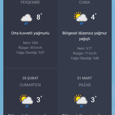
PERŞEMBE
CUMA
°
°
8
4
Orta kuvvetli yağmurlu
Bölgesel düzensiz yağmur
yağışlı
Nem: %84
Rüzgar: 45 km/h
Nem: %77
Yağış Olasılığı: %87
Rüzgar: 17 km/h
Yağış Olasılığı: %88
28 ŞUBAT
01 MART
CUMARTESI
PAZAR
°
°
3
3