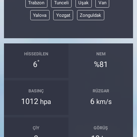
Trabzon
Tunceli
Uşak
Van
Yalova
Yozgat
Zonguldak
HISSEDILEN
NEM
°
6
%81
BASINÇ
RÜZGAR
1012
6
hpa
km/s
ÇIY
GÖRÜŞ