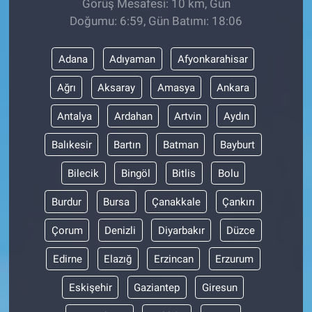
Görüş Mesafesi: 10 km, Gün
Doğumu: 6:59, Gün Batımı: 18:06
Adana
Adıyaman
Afyonkarahisar
Ağrı
Aksaray
Amasya
Ankara
Antalya
Ardahan
Artvin
Aydın
Balıkesir
Bartın
Batman
Bayburt
Bilecik
Bingöl
Bitlis
Bolu
Burdur
Bursa
Çanakkale
Çankırı
Çorum
Denizli
Diyarbakır
Düzce
Edirne
Elazığ
Erzincan
Erzurum
Eskişehir
Gaziantep
Giresun