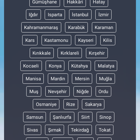
Gümüşhane
Hakkâri
Hatay
Iğdır
Isparta
İstanbul
İzmir
Kahramanmaraş
Karabük
Karaman
Kars
Kastamonu
Kayseri
Kilis
Kırıkkale
Kırklareli
Kırşehir
Kocaeli
Konya
Kütahya
Malatya
Manisa
Mardin
Mersin
Muğla
Muş
Nevşehir
Niğde
Ordu
Osmaniye
Rize
Sakarya
Samsun
Şanlıurfa
Siirt
Sinop
Sivas
Şırnak
Tekirdağ
Tokat