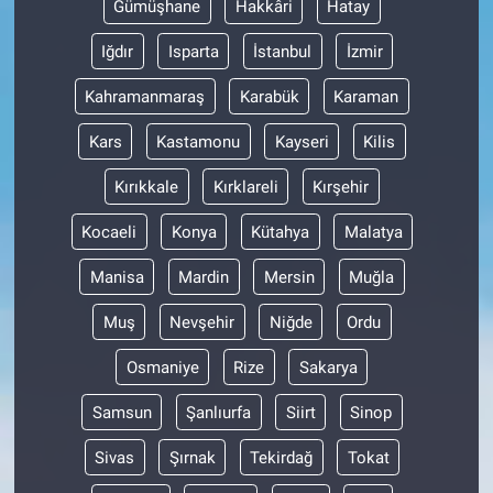
Gümüşhane
Hakkâri
Hatay
Iğdır
Isparta
İstanbul
İzmir
Kahramanmaraş
Karabük
Karaman
Kars
Kastamonu
Kayseri
Kilis
Kırıkkale
Kırklareli
Kırşehir
Kocaeli
Konya
Kütahya
Malatya
Manisa
Mardin
Mersin
Muğla
Muş
Nevşehir
Niğde
Ordu
Osmaniye
Rize
Sakarya
Samsun
Şanlıurfa
Siirt
Sinop
Sivas
Şırnak
Tekirdağ
Tokat