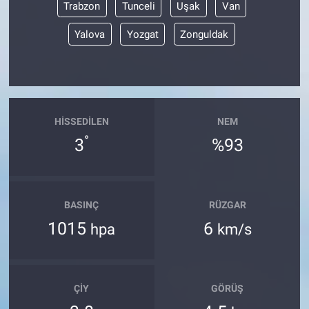
Trabzon
Tunceli
Uşak
Van
Yalova
Yozgat
Zonguldak
HISSEDILEN
NEM
°
3
%93
BASINÇ
RÜZGAR
1015
6
hpa
km/s
ÇIY
GÖRÜŞ