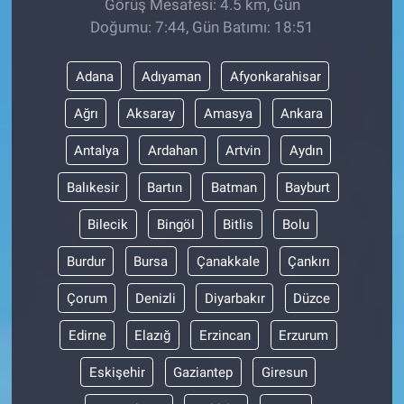
Görüş Mesafesi: 4.5 km, Gün
Doğumu: 7:44, Gün Batımı: 18:51
Adana
Adıyaman
Afyonkarahisar
Ağrı
Aksaray
Amasya
Ankara
Antalya
Ardahan
Artvin
Aydın
Balıkesir
Bartın
Batman
Bayburt
Bilecik
Bingöl
Bitlis
Bolu
Burdur
Bursa
Çanakkale
Çankırı
Çorum
Denizli
Diyarbakır
Düzce
Edirne
Elazığ
Erzincan
Erzurum
Eskişehir
Gaziantep
Giresun