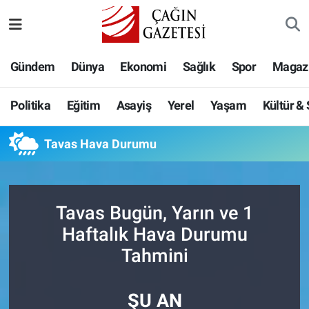
Politika
Nöbetçi Eczaneler
Gündem
Dünya
Ekonomi
Sağlık
Spor
Magaz
Eğitim
Hava Durumu
Politika
Eğitim
Asayiş
Yerel
Yaşam
Kültür &
Asayiş
Namaz Vakitleri
Tavas Hava Durumu
Yerel
Trafik Durumu
Yaşam
Süper Lig Puan Durumu ve Fikstür
Tavas Bugün, Yarın ve 1
Kültür & Sanat
Tüm Manşetler
Haftalık Hava Durumu
Tahmini
Bilim-Teknoloji
Son Dakika Haberleri
ŞU AN
Köşe Yazıları
Haber Arşivi