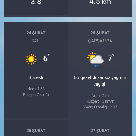
3.8
4.5
km
24 ŞUBAT
25 ŞUBAT
SALI
ÇARŞAMBA
°
°
6
7
Güneşli
Bölgesel düzensiz yağmur
yağışlı
Nem: %63
Rüzgar: 7 km/h
Nem: %75
Rüzgar: 13 km/h
Yağış Olasılığı: %87
26 ŞUBAT
27 ŞUBAT