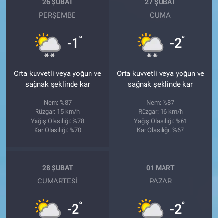
26 ŞUBAT
27 ŞUBAT
PERŞEMBE
CUMA
°
°
-1
-2
Orta kuvvetli veya yoğun ve
Orta kuvvetli veya yoğun ve
sağnak şeklinde kar
sağnak şeklinde kar
Nem: %87
Nem: %87
Rüzgar: 15 km/h
Rüzgar: 16 km/h
Yağış Olasılığı: %78
Yağış Olasılığı: %61
Kar Olasılığı: %70
Kar Olasılığı: %67
28 ŞUBAT
01 MART
CUMARTESI
PAZAR
°
°
-2
-2