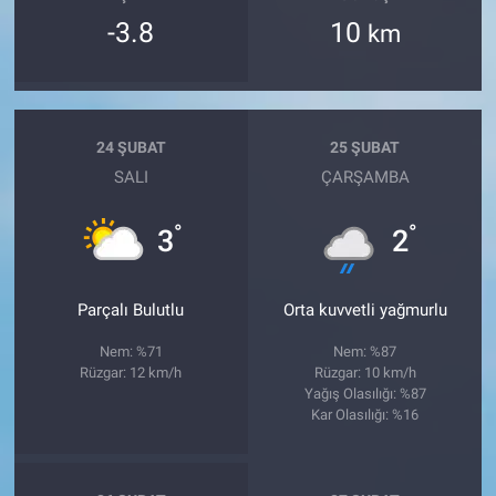
-3.8
10
km
24 ŞUBAT
25 ŞUBAT
SALI
ÇARŞAMBA
°
°
3
2
Parçalı Bulutlu
Orta kuvvetli yağmurlu
Nem: %71
Nem: %87
Rüzgar: 12 km/h
Rüzgar: 10 km/h
Yağış Olasılığı: %87
Kar Olasılığı: %16