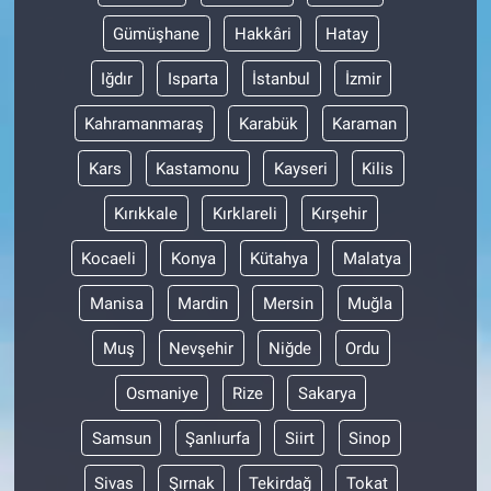
Gümüşhane
Hakkâri
Hatay
Iğdır
Isparta
İstanbul
İzmir
Kahramanmaraş
Karabük
Karaman
Kars
Kastamonu
Kayseri
Kilis
Kırıkkale
Kırklareli
Kırşehir
Kocaeli
Konya
Kütahya
Malatya
Manisa
Mardin
Mersin
Muğla
Muş
Nevşehir
Niğde
Ordu
Osmaniye
Rize
Sakarya
Samsun
Şanlıurfa
Siirt
Sinop
Sivas
Şırnak
Tekirdağ
Tokat