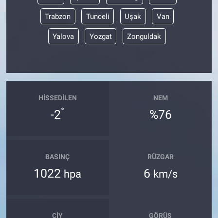
Trabzon
Tunceli
Uşak
Van
Yalova
Yozgat
Zonguldak
HISSEDILEN
NEM
°
-2
%76
BASINÇ
RÜZGAR
1022
6
hpa
km/s
ÇIY
GÖRÜŞ