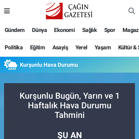
Politika
Nöbetçi Eczaneler
Gündem
Dünya
Ekonomi
Sağlık
Spor
Magaz
Eğitim
Hava Durumu
Politika
Eğitim
Asayiş
Yerel
Yaşam
Kültür &
Asayiş
Namaz Vakitleri
Kurşunlu Hava Durumu
Yerel
Trafik Durumu
Yaşam
Süper Lig Puan Durumu ve Fikstür
Kurşunlu Bugün, Yarın ve 1
Kültür & Sanat
Tüm Manşetler
Haftalık Hava Durumu
Tahmini
Bilim-Teknoloji
Son Dakika Haberleri
ŞU AN
Köşe Yazıları
Haber Arşivi