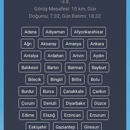
-3.8,
Görüş Mesafesi: 10 km, Gün
Doğumu: 7:32, Gün Batımı: 18:32
Adana
Adıyaman
Afyonkarahisar
Ağrı
Aksaray
Amasya
Ankara
Antalya
Ardahan
Artvin
Aydın
Balıkesir
Bartın
Batman
Bayburt
Bilecik
Bingöl
Bitlis
Bolu
Burdur
Bursa
Çanakkale
Çankırı
Çorum
Denizli
Diyarbakır
Düzce
Edirne
Elazığ
Erzincan
Erzurum
Eskişehir
Gaziantep
Giresun