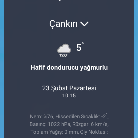
Röportaj
Çankırı
Video Galeri
°
5
Hafif dondurucu yağmurlu
23 Şubat Pazartesi
10:15
°
Nem: %76, Hissedilen Sıcaklık: -2
,
Basınç: 1022 hPa, Rüzgar: 6 km/s,
Toplam Yağış: 0 mm, Çiy Noktası: