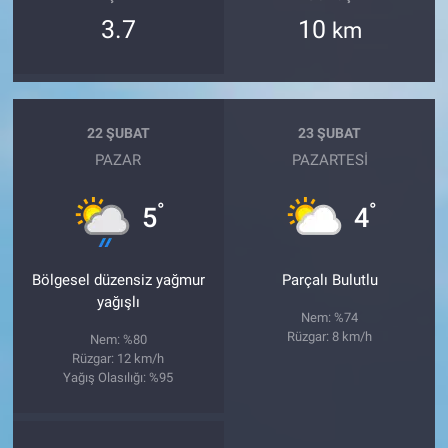
3.7
10
km
22 ŞUBAT
23 ŞUBAT
PAZAR
PAZARTESI
°
°
5
4
Bölgesel düzensiz yağmur
Parçalı Bulutlu
yağışlı
Nem: %74
Rüzgar: 8 km/h
Nem: %80
Rüzgar: 12 km/h
Yağış Olasılığı: %95