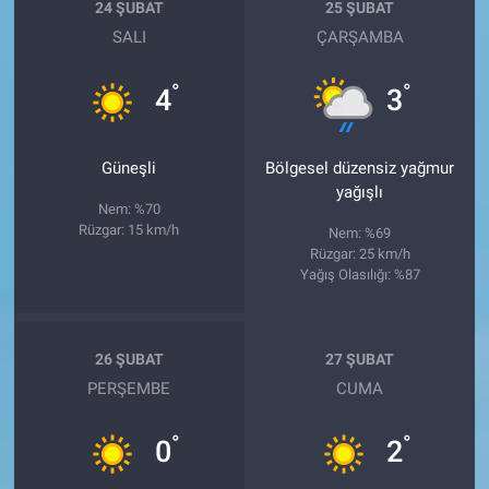
24 ŞUBAT
25 ŞUBAT
SALI
ÇARŞAMBA
°
°
4
3
Güneşli
Bölgesel düzensiz yağmur
yağışlı
Nem: %70
Rüzgar: 15 km/h
Nem: %69
Rüzgar: 25 km/h
Yağış Olasılığı: %87
26 ŞUBAT
27 ŞUBAT
PERŞEMBE
CUMA
°
°
0
2