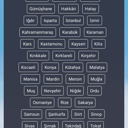
Gümüşhane
Hakkâri
Hatay
Iğdır
Isparta
İstanbul
İzmir
Kahramanmaraş
Karabük
Karaman
Kars
Kastamonu
Kayseri
Kilis
Kırıkkale
Kırklareli
Kırşehir
Kocaeli
Konya
Kütahya
Malatya
Manisa
Mardin
Mersin
Muğla
Muş
Nevşehir
Niğde
Ordu
Osmaniye
Rize
Sakarya
Samsun
Şanlıurfa
Siirt
Sinop
Sivas
Şırnak
Tekirdağ
Tokat