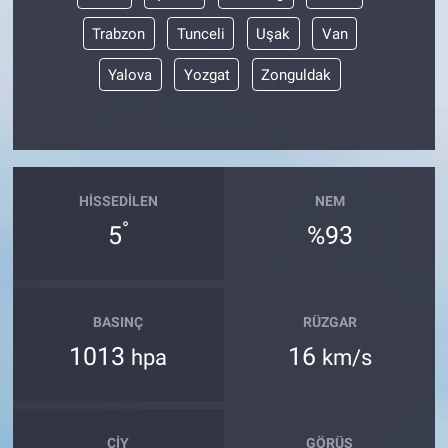
Trabzon
Tunceli
Uşak
Van
Yalova
Yozgat
Zonguldak
HISSEDILEN
NEM
°
5
%93
BASINÇ
RÜZGAR
1013
16
hpa
km/s
ÇIY
GÖRÜŞ