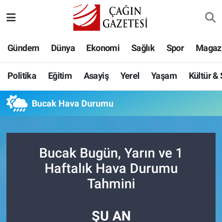
Politika
Nöbetçi Eczaneler
Gündem
Dünya
Ekonomi
Sağlık
Spor
Magaz
Eğitim
Hava Durumu
Politika
Eğitim
Asayiş
Yerel
Yaşam
Kültür &
Asayiş
Namaz Vakitleri
Bucak Hava Durumu
Yerel
Trafik Durumu
Yaşam
Süper Lig Puan Durumu ve Fikstür
Bucak Bugün, Yarın ve 1
Kültür & Sanat
Tüm Manşetler
Haftalık Hava Durumu
Tahmini
Bilim-Teknoloji
Son Dakika Haberleri
ŞU AN
Köşe Yazıları
Haber Arşivi