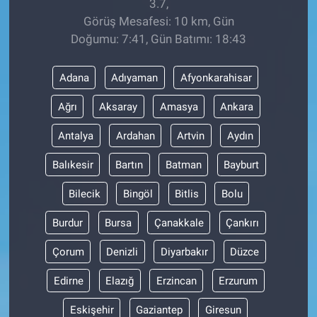
3.7,
Görüş Mesafesi: 10 km, Gün
Doğumu: 7:41, Gün Batımı: 18:43
Adana
Adıyaman
Afyonkarahisar
Ağrı
Aksaray
Amasya
Ankara
Antalya
Ardahan
Artvin
Aydın
Balıkesir
Bartın
Batman
Bayburt
Bilecik
Bingöl
Bitlis
Bolu
Burdur
Bursa
Çanakkale
Çankırı
Çorum
Denizli
Diyarbakır
Düzce
Edirne
Elazığ
Erzincan
Erzurum
Eskişehir
Gaziantep
Giresun