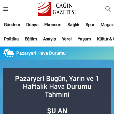
Politika
Nöbetçi Eczaneler
Gündem
Dünya
Ekonomi
Sağlık
Spor
Magaz
Eğitim
Hava Durumu
Politika
Eğitim
Asayiş
Yerel
Yaşam
Kültür &
Asayiş
Namaz Vakitleri
Pazaryeri Hava Durumu
Yerel
Trafik Durumu
Yaşam
Süper Lig Puan Durumu ve Fikstür
Pazaryeri Bugün, Yarın ve 1
Kültür & Sanat
Tüm Manşetler
Haftalık Hava Durumu
Tahmini
Bilim-Teknoloji
Son Dakika Haberleri
ŞU AN
Köşe Yazıları
Haber Arşivi