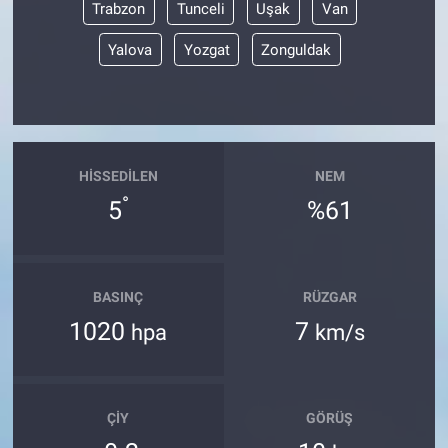
Trabzon
Tunceli
Uşak
Van
Yalova
Yozgat
Zonguldak
HISSEDILEN
NEM
°
5
%61
BASINÇ
RÜZGAR
1020
7
hpa
km/s
ÇIY
GÖRÜŞ