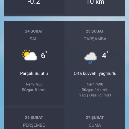
-0.2
10
km
24 ŞUBAT
25 ŞUBAT
SALI
ÇARŞAMBA
°
°
6
4
Parçalı Bulutlu
Orta kuvvetli yağmurlu
Nem: %68
Nem: %90
Rüzgar: 8 km/h
Rüzgar: 14 km/h
Yağış Olasılığı: %83
26 ŞUBAT
27 ŞUBAT
PERŞEMBE
CUMA