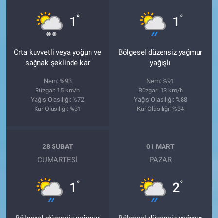
°
°
1
1
Orta kuvvetli veya yoğun ve
Bölgesel düzensiz yağmur
sağnak şeklinde kar
yağışlı
Nem: %93
Nem: %91
Rüzgar: 15 km/h
Rüzgar: 13 km/h
Yağış Olasılığı: %72
Yağış Olasılığı: %88
Kar Olasılığı: %31
Kar Olasılığı: %34
28 ŞUBAT
01 MART
CUMARTESI
PAZAR
°
°
1
2