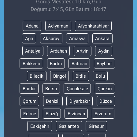
Görüş Mesafesi: 10 km, Gün
Doğumu: 7:45, Gün Batımı: 18:47
Adana
Adıyaman
Afyonkarahisar
Ağrı
Aksaray
Amasya
Ankara
Antalya
Ardahan
Artvin
Aydın
Balıkesir
Bartın
Batman
Bayburt
Bilecik
Bingöl
Bitlis
Bolu
Burdur
Bursa
Çanakkale
Çankırı
Çorum
Denizli
Diyarbakır
Düzce
Edirne
Elazığ
Erzincan
Erzurum
Eskişehir
Gaziantep
Giresun