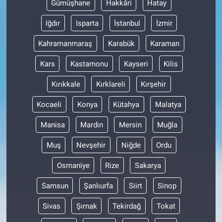
Gümüşhane
Hakkâri
Hatay
Iğdır
Isparta
İstanbul
İzmir
Kahramanmaraş
Karabük
Karaman
Kars
Kastamonu
Kayseri
Kilis
Kırıkkale
Kırklareli
Kırşehir
Kocaeli
Konya
Kütahya
Malatya
Manisa
Mardin
Mersin
Muğla
Muş
Nevşehir
Niğde
Ordu
Osmaniye
Rize
Sakarya
Samsun
Şanlıurfa
Siirt
Sinop
Sivas
Şırnak
Tekirdağ
Tokat