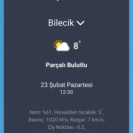
Röportaj
Bilecik
Video Galeri
°
8
Parçalı Bulutlu
23 Şubat Pazartesi
12:30
°
Nem: %61, Hissedilen Sıcaklık: 5
,
Basınç: 1020 hPa, Rüzgar: 7 km/s,
Çiy Noktası: -0.2,