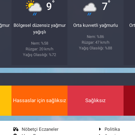
°
°
9
7
ağmur
Bölgesel düzensiz yağmur
Orta kuvvetli yağmurlu
Or
yağışlı
Nem: %86
Rüzgar: 47 km/h
Nem: %58
Yağış Olasılığı: %88
Rüzgar: 20 km/h
9
Yağış Olasılığı: %72
Hassaslar için sağlıksız
Sağlıksız
Nöbetçi Eczaneler
Politika