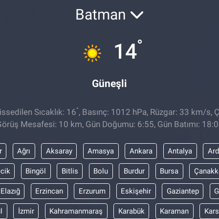
Batman
°
14
Güneşli
°
ssedilen Sıcaklık: 16
, Basınç: 1012 hPa, Rüzgar: 33 km/s, Ç
örüş Mesafesi: 10 km, Gün Doğumu: 6:55, Gün Batımı: 18:
r
Ağrı
Aksaray
Amasya
Ankara
Antalya
Ar
ecik
Bingöl
Bitlis
Bolu
Burdur
Bursa
Çanakk
Elazığ
Erzincan
Erzurum
Eskişehir
Gaziantep
G
l
İzmir
Kahramanmaraş
Karabük
Karaman
Kars