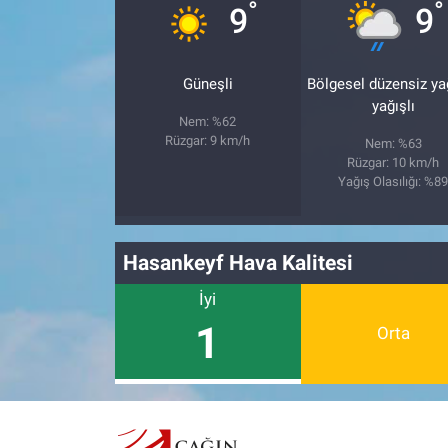
°
°
9
9
Güneşli
Bölgesel düzensiz y
yağışlı
Nem: %62
Rüzgar: 9 km/h
Nem: %63
Rüzgar: 10 km/h
Yağış Olasılığı: %8
Hasankeyf Hava Kalitesi
İyi
1
Orta