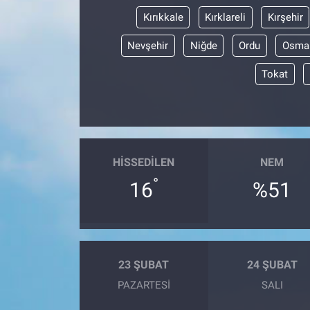
Kırıkkale
Kırklareli
Kırşehir
Nevşehir
Niğde
Ordu
Osma
Tokat
HISSEDILEN
NEM
°
16
%51
23 ŞUBAT
24 ŞUBAT
PAZARTESI
SALI