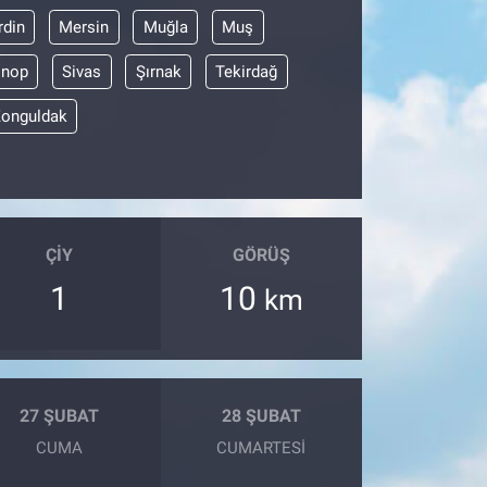
din
Mersin
Muğla
Muş
inop
Sivas
Şırnak
Tekirdağ
onguldak
ÇIY
GÖRÜŞ
1
10
km
27 ŞUBAT
28 ŞUBAT
CUMA
CUMARTESI