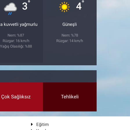
°
°
3
4
ta kuvvetli yağmurlu
Güneşli
Nem: %87
Nem: %78
Rüzgar: 16 km/h
Rüzgar: 14 km/h
Yağış Olasılığı: %88
Çok Sağlıksız
Tehlikeli
Eğitim