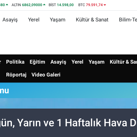
380
ALTIN
6862,09000
BİST
14.598,00
BTC
79.591,74
Asayiş
Yerel
Yaşam
Kültür & Sanat
Bilim-Te
r
Politika
Eğitim
Asayiş
Yerel
Yaşam
Kültür & Sa
Röportaj
Video Galeri
umu
n, Yarın ve 1 Haftalık Hava