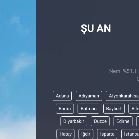
Röportaj
ŞU AN
Video Galeri
Nem: %51, Hi
G
Adana
Adıyaman
Afyonkarahisa
Bartın
Batman
Bayburt
Bil
Diyarbakır
Düzce
Edirne
Hatay
Iğdır
Isparta
İstanbu