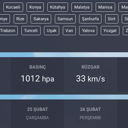
Kocaeli
Konya
Kütahya
Malatya
Manisa
Mar
niye
Rize
Sakarya
Samsun
Şanlıurfa
Siirt
S
Trabzon
Tunceli
Uşak
Van
Yalova
Yozgat
Z
BASINÇ
RÜZGAR
1012
33
hpa
km/s
25 ŞUBAT
26 ŞUBAT
ÇARŞAMBA
PERŞEMBE