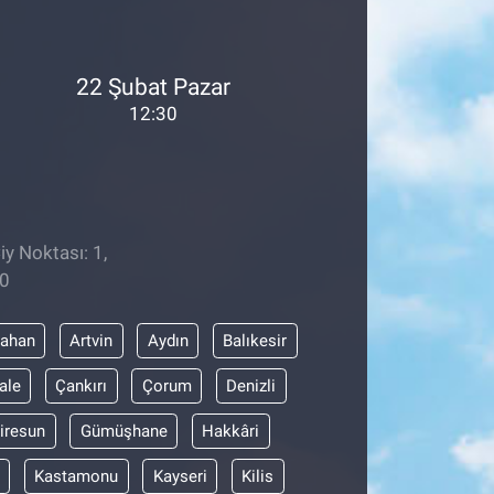
22 Şubat Pazar
12:30
iy Noktası: 1,
00
dahan
Artvin
Aydın
Balıkesir
ale
Çankırı
Çorum
Denizli
iresun
Gümüşhane
Hakkâri
Kastamonu
Kayseri
Kilis