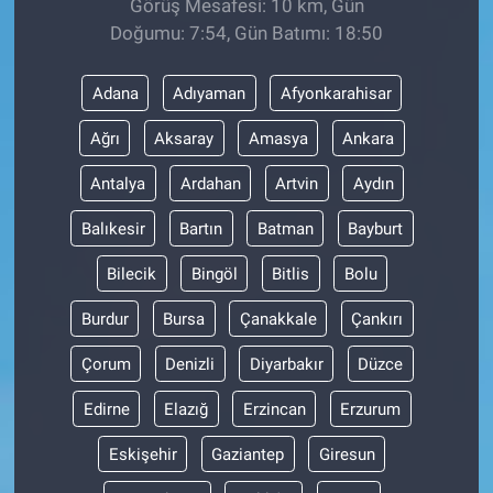
Görüş Mesafesi: 10 km, Gün
Doğumu: 7:54, Gün Batımı: 18:50
Adana
Adıyaman
Afyonkarahisar
Ağrı
Aksaray
Amasya
Ankara
Antalya
Ardahan
Artvin
Aydın
Balıkesir
Bartın
Batman
Bayburt
Bilecik
Bingöl
Bitlis
Bolu
Burdur
Bursa
Çanakkale
Çankırı
Çorum
Denizli
Diyarbakır
Düzce
Edirne
Elazığ
Erzincan
Erzurum
Eskişehir
Gaziantep
Giresun