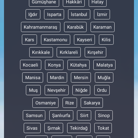
Gümüşhane
Hakkâri
Hatay
Iğdır
Isparta
İstanbul
İzmir
Kahramanmaraş
Karabük
Karaman
Kars
Kastamonu
Kayseri
Kilis
Kırıkkale
Kırklareli
Kırşehir
Kocaeli
Konya
Kütahya
Malatya
Manisa
Mardin
Mersin
Muğla
Muş
Nevşehir
Niğde
Ordu
Osmaniye
Rize
Sakarya
Samsun
Şanlıurfa
Siirt
Sinop
Sivas
Şırnak
Tekirdağ
Tokat