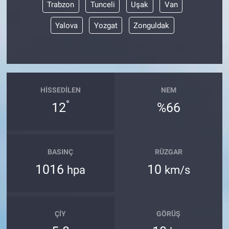
Trabzon
Tunceli
Uşak
Van
Yalova
Yozgat
Zonguldak
HISSEDILEN
NEM
°
12
%66
BASINÇ
RÜZGAR
1016
10
hpa
km/s
ÇIY
GÖRÜŞ