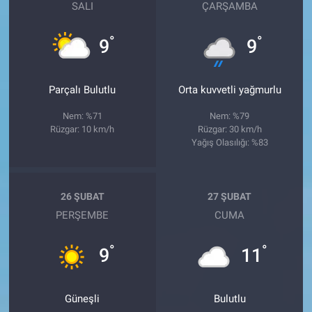
SALI
ÇARŞAMBA
°
°
9
9
Parçalı Bulutlu
Orta kuvvetli yağmurlu
Nem: %71
Nem: %79
Rüzgar: 10 km/h
Rüzgar: 30 km/h
Yağış Olasılığı: %83
26 ŞUBAT
27 ŞUBAT
PERŞEMBE
CUMA
°
°
9
11
Güneşli
Bulutlu