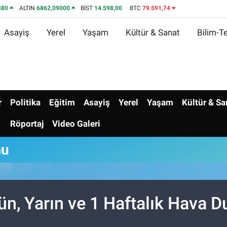
380
ALTIN
6862,09000
BİST
14.598,00
BTC
79.591,74
Asayiş
Yerel
Yaşam
Kültür & Sanat
Bilim-Te
r
Politika
Eğitim
Asayiş
Yerel
Yaşam
Kültür & Sa
Röportaj
Video Galeri
mu
n, Yarın ve 1 Haftalık Hava 