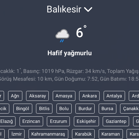
Balıkesir
°
6
Hafif yağmurlu
°
caklık: 1
, Basınç: 1019 hPa, Rüzgar: 34 km/s, Toplam Yağış
örüş Mesafesi: 10 km, Gün Doğumu: 7:52, Gün Batımı: 18:
r
Ağrı
Aksaray
Amasya
Ankara
Antalya
Ar
ecik
Bingöl
Bitlis
Bolu
Burdur
Bursa
Çanakk
Elazığ
Erzincan
Erzurum
Eskişehir
Gaziantep
G
l
İzmir
Kahramanmaraş
Karabük
Karaman
Kars