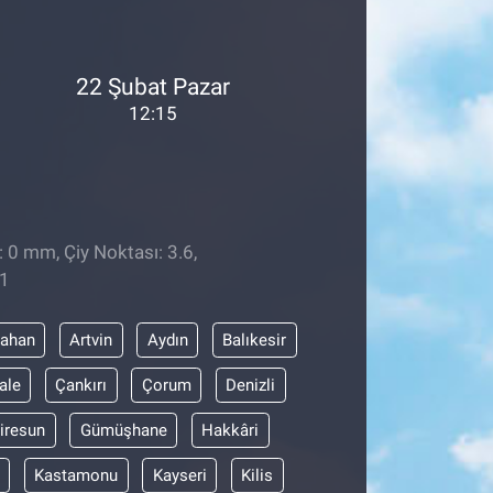
22 Şubat Pazar
12:15
: 0 mm, Çiy Noktası: 3.6,
51
dahan
Artvin
Aydın
Balıkesir
ale
Çankırı
Çorum
Denizli
iresun
Gümüşhane
Hakkâri
Kastamonu
Kayseri
Kilis