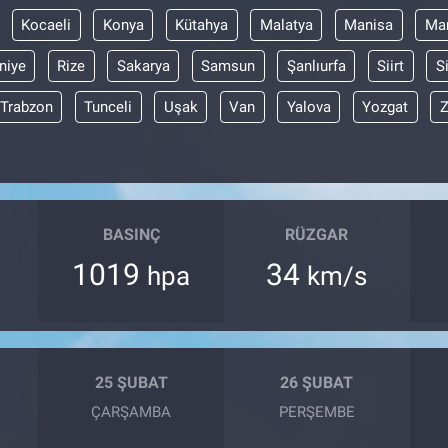
Kocaeli
Konya
Kütahya
Malatya
Manisa
Mar
niye
Rize
Sakarya
Samsun
Şanlıurfa
Siirt
S
Trabzon
Tunceli
Uşak
Van
Yalova
Yozgat
Z
BASINÇ
RÜZGAR
1019
34
hpa
km/s
25 ŞUBAT
26 ŞUBAT
ÇARŞAMBA
PERŞEMBE