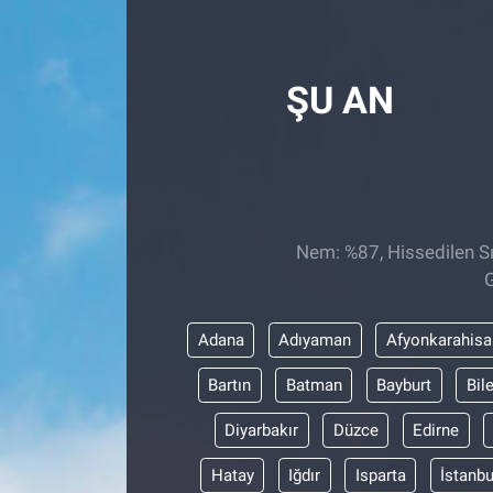
Röportaj
ŞU AN
Video Galeri
Nem: %87, Hissedilen Sı
G
Adana
Adıyaman
Afyonkarahisa
Bartın
Batman
Bayburt
Bil
Diyarbakır
Düzce
Edirne
Hatay
Iğdır
Isparta
İstanbu