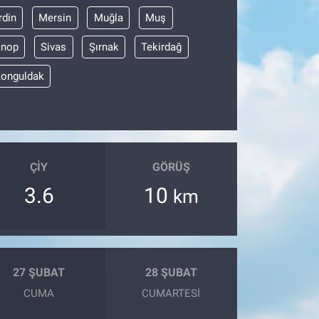
din
Mersin
Muğla
Muş
inop
Sivas
Şırnak
Tekirdağ
onguldak
ÇIY
GÖRÜŞ
3.6
10
km
27 ŞUBAT
28 ŞUBAT
CUMA
CUMARTESI