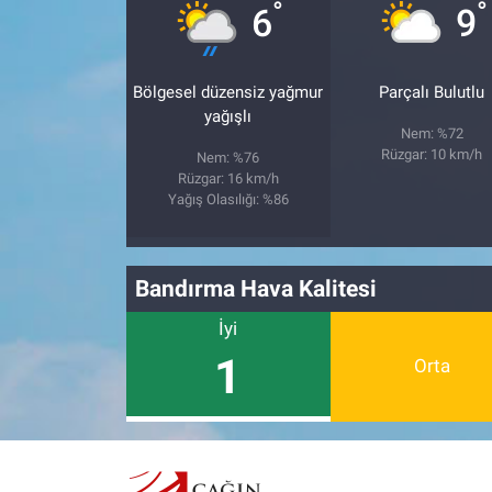
°
°
6
9
Bölgesel düzensiz yağmur
Parçalı Bulutlu
yağışlı
Nem: %72
Rüzgar: 10 km/h
Nem: %76
Rüzgar: 16 km/h
Yağış Olasılığı: %86
Bandırma Hava Kalitesi
İyi
1
Orta