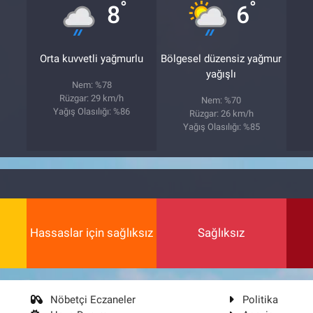
°
°
8
6
Orta kuvvetli yağmurlu
Bölgesel düzensiz yağmur
yağışlı
Nem: %78
Rüzgar: 29 km/h
Nem: %70
Yağış Olasılığı: %86
Rüzgar: 26 km/h
Yağış Olasılığı: %85
Hassaslar için sağlıksız
Sağlıksız
Nöbetçi Eczaneler
Politika