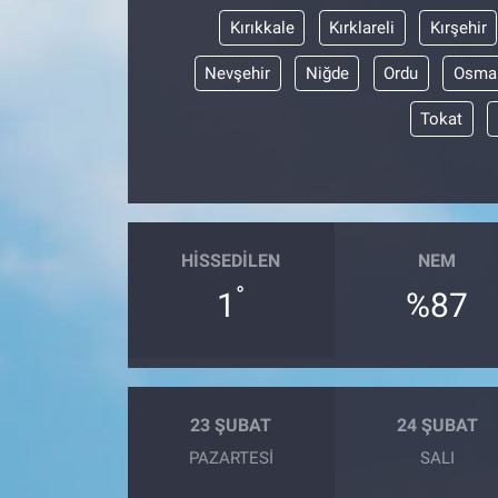
Kırıkkale
Kırklareli
Kırşehir
Nevşehir
Niğde
Ordu
Osma
Tokat
HISSEDILEN
NEM
°
1
%87
23 ŞUBAT
24 ŞUBAT
PAZARTESI
SALI