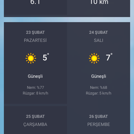
6.1
10
km
23 ŞUBAT
24 ŞUBAT
PAZARTESI
SALI
°
°
5
7
Güneşli
Güneşli
Nem: %77
Nem: %68
Rüzgar: 8 km/h
Rüzgar: 5 km/h
25 ŞUBAT
26 ŞUBAT
ÇARŞAMBA
PERŞEMBE