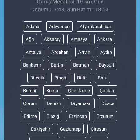
Görüş Mesafesi: 10 km, Gün
Doğumu: 7:48, Gün Batımı: 18:53
Adana
Adıyaman
Afyonkarahisar
Ağrı
Aksaray
Amasya
Ankara
Antalya
Ardahan
Artvin
Aydın
Balıkesir
Bartın
Batman
Bayburt
Bilecik
Bingöl
Bitlis
Bolu
Burdur
Bursa
Çanakkale
Çankırı
Çorum
Denizli
Diyarbakır
Düzce
Edirne
Elazığ
Erzincan
Erzurum
Eskişehir
Gaziantep
Giresun