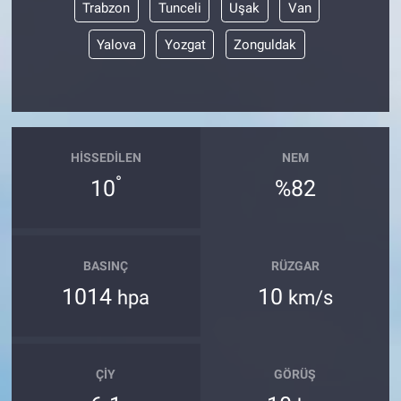
Trabzon
Tunceli
Uşak
Van
Yalova
Yozgat
Zonguldak
HISSEDILEN
NEM
°
10
%82
BASINÇ
RÜZGAR
1014
10
hpa
km/s
ÇIY
GÖRÜŞ