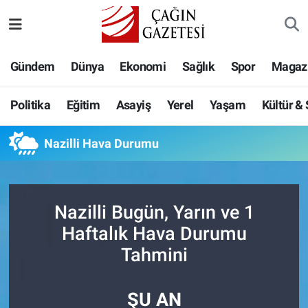
Politika
Nöbetçi Eczaneler
Gündem
Dünya
Ekonomi
Sağlık
Spor
Magaz
Eğitim
Hava Durumu
Politika
Eğitim
Asayiş
Yerel
Yaşam
Kültür &
Asayiş
Namaz Vakitleri
Nazilli Hava Durumu
Yerel
Trafik Durumu
Yaşam
Süper Lig Puan Durumu ve Fikstür
Nazilli Bugün, Yarın ve 1
Kültür & Sanat
Tüm Manşetler
Haftalık Hava Durumu
Tahmini
Bilim-Teknoloji
Son Dakika Haberleri
ŞU AN
Köşe Yazıları
Haber Arşivi