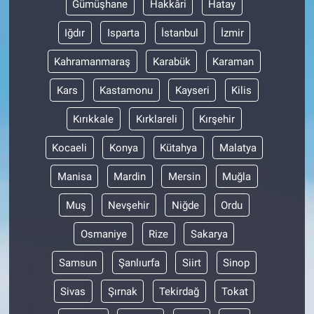
Gümüşhane
Hakkâri
Hatay
Iğdır
Isparta
İstanbul
İzmir
Kahramanmaraş
Karabük
Karaman
Kars
Kastamonu
Kayseri
Kilis
Kırıkkale
Kırklareli
Kırşehir
Kocaeli
Konya
Kütahya
Malatya
Manisa
Mardin
Mersin
Muğla
Muş
Nevşehir
Niğde
Ordu
Osmaniye
Rize
Sakarya
Samsun
Şanlıurfa
Siirt
Sinop
Sivas
Şırnak
Tekirdağ
Tokat