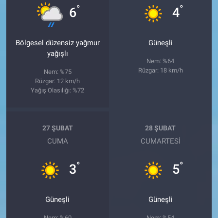
°
°
6
4
Bölgesel düzensiz yağmur
Güneşli
yağışlı
Nem: %64
Rüzgar: 18 km/h
Nem: %75
Rüzgar: 12 km/h
Yağış Olasılığı: %72
27 ŞUBAT
28 ŞUBAT
CUMA
CUMARTESI
°
°
3
5
Güneşli
Güneşli
Nem: %60
Nem: %54