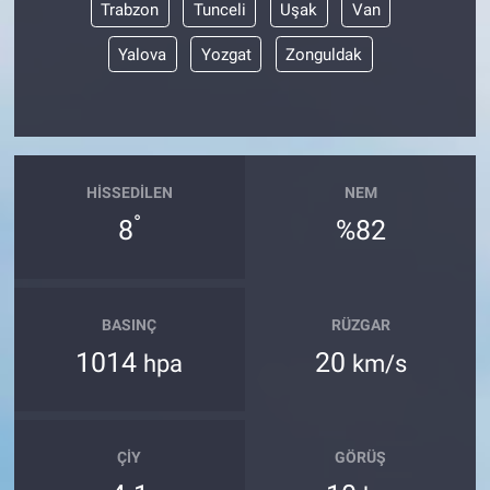
Trabzon
Tunceli
Uşak
Van
Yalova
Yozgat
Zonguldak
HISSEDILEN
NEM
°
8
%82
BASINÇ
RÜZGAR
1014
20
hpa
km/s
ÇIY
GÖRÜŞ