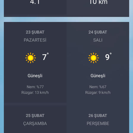
4.1
10
km
23 ŞUBAT
24 ŞUBAT
PAZARTESI
SALI
°
°
7
9
Güneşli
Güneşli
Nem: %77
Nem: %67
Rüzgar: 13 km/h
Rüzgar: 9 km/h
25 ŞUBAT
26 ŞUBAT
ÇARŞAMBA
PERŞEMBE