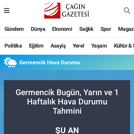
Politika
Nöbetçi Eczaneler
Gündem
Dünya
Ekonomi
Sağlık
Spor
Magaz
Eğitim
Hava Durumu
Politika
Eğitim
Asayiş
Yerel
Yaşam
Kültür &
Asayiş
Namaz Vakitleri
Germencik Hava Durumu
Yerel
Trafik Durumu
Yaşam
Süper Lig Puan Durumu ve Fikstür
Germencik Bugün, Yarın ve 1
Kültür & Sanat
Tüm Manşetler
Haftalık Hava Durumu
Tahmini
Bilim-Teknoloji
Son Dakika Haberleri
ŞU AN
Köşe Yazıları
Haber Arşivi