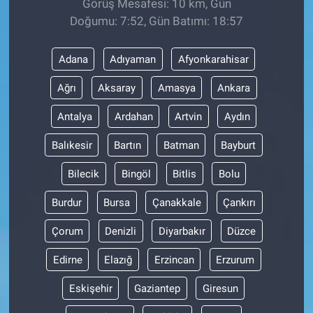
Görüş Mesafesi: 10 km, Gün
Doğumu: 7:52, Gün Batımı: 18:57
Adana
Adıyaman
Afyonkarahisar
Ağrı
Aksaray
Amasya
Ankara
Antalya
Ardahan
Artvin
Aydın
Balıkesir
Bartın
Batman
Bayburt
Bilecik
Bingöl
Bitlis
Bolu
Burdur
Bursa
Çanakkale
Çankırı
Çorum
Denizli
Diyarbakır
Düzce
Edirne
Elazığ
Erzincan
Erzurum
Eskişehir
Gaziantep
Giresun