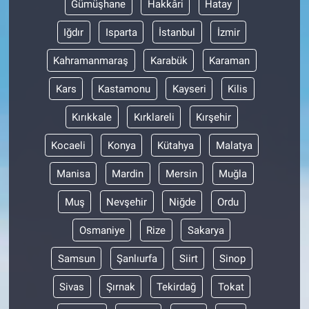
Gümüşhane
Hakkâri
Hatay
Iğdır
Isparta
İstanbul
İzmir
Kahramanmaraş
Karabük
Karaman
Kars
Kastamonu
Kayseri
Kilis
Kırıkkale
Kırklareli
Kırşehir
Kocaeli
Konya
Kütahya
Malatya
Manisa
Mardin
Mersin
Muğla
Muş
Nevşehir
Niğde
Ordu
Osmaniye
Rize
Sakarya
Samsun
Şanlıurfa
Siirt
Sinop
Sivas
Şırnak
Tekirdağ
Tokat