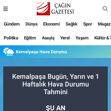
Politika
Nöbetçi Eczaneler
Gündem
Dünya
Ekonomi
Sağlık
Spor
Magaz
Eğitim
Hava Durumu
Politika
Eğitim
Asayiş
Yerel
Yaşam
Kültür &
Asayiş
Namaz Vakitleri
Kemalpaşa Hava Durumu
Yerel
Trafik Durumu
Yaşam
Süper Lig Puan Durumu ve Fikstür
Kemalpaşa Bugün, Yarın ve 1
Kültür & Sanat
Tüm Manşetler
Haftalık Hava Durumu
Tahmini
Bilim-Teknoloji
Son Dakika Haberleri
ŞU AN
Köşe Yazıları
Haber Arşivi