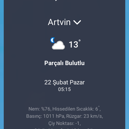
Röportaj
Artvin
Video Galeri
°
13
Parçalı Bulutlu
22 Şubat Pazar
05:15
°
Nem: %76, Hissedilen Sıcaklık: 6
,
Basınç: 1011 hPa, Rüzgar: 23 km/s,
Çiy Noktası: -1,