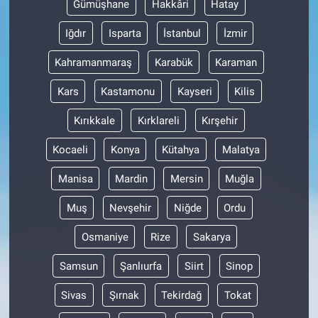
Gümüşhane
Hakkâri
Hatay
Iğdır
Isparta
İstanbul
İzmir
Kahramanmaraş
Karabük
Karaman
Kars
Kastamonu
Kayseri
Kilis
Kırıkkale
Kırklareli
Kırşehir
Kocaeli
Konya
Kütahya
Malatya
Manisa
Mardin
Mersin
Muğla
Muş
Nevşehir
Niğde
Ordu
Osmaniye
Rize
Sakarya
Samsun
Şanlıurfa
Siirt
Sinop
Sivas
Şırnak
Tekirdağ
Tokat