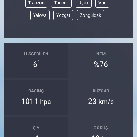
Trabzon
Tunceli
Uşak
Van
Yalova
Yozgat
Zonguldak
HISSEDILEN
NEM
°
6
%76
BASINÇ
RÜZGAR
1011
23
hpa
km/s
ÇIY
GÖRÜŞ