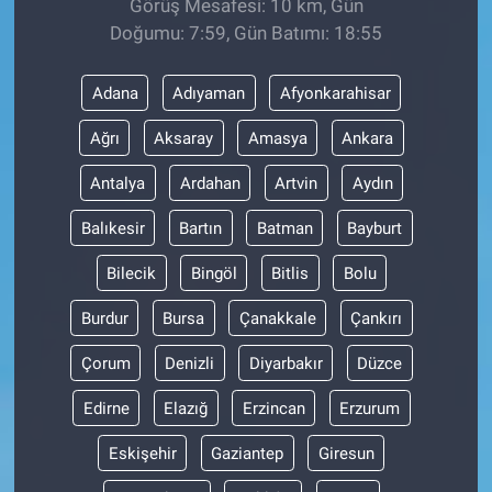
Görüş Mesafesi: 10 km, Gün
Doğumu: 7:59, Gün Batımı: 18:55
Adana
Adıyaman
Afyonkarahisar
Ağrı
Aksaray
Amasya
Ankara
Antalya
Ardahan
Artvin
Aydın
Balıkesir
Bartın
Batman
Bayburt
Bilecik
Bingöl
Bitlis
Bolu
Burdur
Bursa
Çanakkale
Çankırı
Çorum
Denizli
Diyarbakır
Düzce
Edirne
Elazığ
Erzincan
Erzurum
Eskişehir
Gaziantep
Giresun