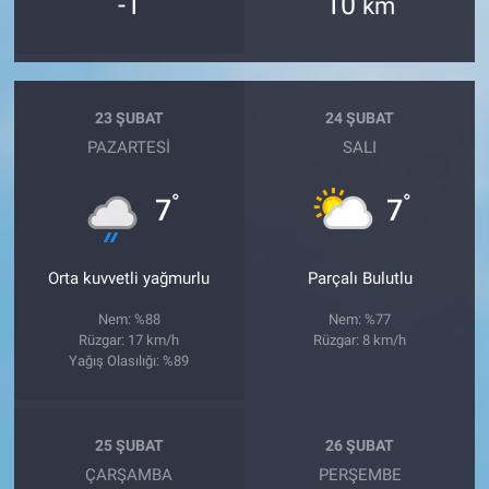
-1
10
km
23 ŞUBAT
24 ŞUBAT
PAZARTESI
SALI
°
°
7
7
Orta kuvvetli yağmurlu
Parçalı Bulutlu
Nem: %88
Nem: %77
Rüzgar: 17 km/h
Rüzgar: 8 km/h
Yağış Olasılığı: %89
25 ŞUBAT
26 ŞUBAT
ÇARŞAMBA
PERŞEMBE