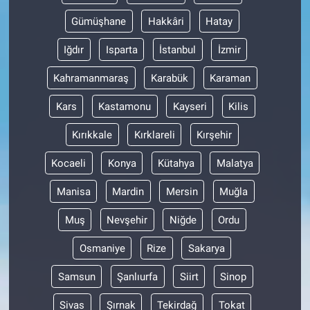
Gümüşhane
Hakkâri
Hatay
Iğdır
Isparta
İstanbul
İzmir
Kahramanmaraş
Karabük
Karaman
Kars
Kastamonu
Kayseri
Kilis
Kırıkkale
Kırklareli
Kırşehir
Kocaeli
Konya
Kütahya
Malatya
Manisa
Mardin
Mersin
Muğla
Muş
Nevşehir
Niğde
Ordu
Osmaniye
Rize
Sakarya
Samsun
Şanlıurfa
Siirt
Sinop
Sivas
Şırnak
Tekirdağ
Tokat