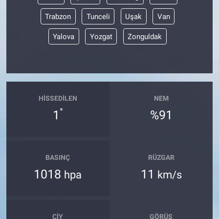
Trabzon
Tunceli
Uşak
Van
Yalova
Yozgat
Zonguldak
HISSEDILEN
NEM
°
1
%91
BASINÇ
RÜZGAR
1018
11
hpa
km/s
ÇIY
GÖRÜŞ