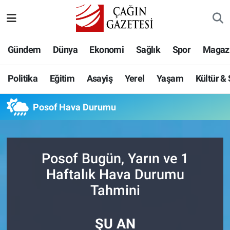
Politika
Nöbetçi Eczaneler
Gündem
Dünya
Ekonomi
Sağlık
Spor
Magaz
Eğitim
Hava Durumu
Politika
Eğitim
Asayiş
Yerel
Yaşam
Kültür &
Asayiş
Namaz Vakitleri
Posof Hava Durumu
Yerel
Trafik Durumu
Yaşam
Süper Lig Puan Durumu ve Fikstür
Posof Bugün, Yarın ve 1
Kültür & Sanat
Tüm Manşetler
Haftalık Hava Durumu
Tahmini
Bilim-Teknoloji
Son Dakika Haberleri
ŞU AN
Köşe Yazıları
Haber Arşivi