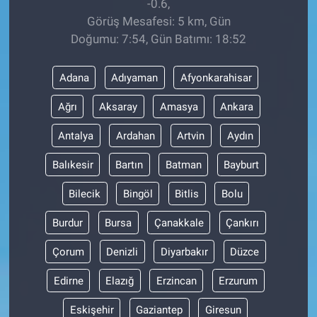
-0.6,
Görüş Mesafesi: 5 km, Gün
Doğumu: 7:54, Gün Batımı: 18:52
Adana
Adıyaman
Afyonkarahisar
Ağrı
Aksaray
Amasya
Ankara
Antalya
Ardahan
Artvin
Aydın
Balıkesir
Bartın
Batman
Bayburt
Bilecik
Bingöl
Bitlis
Bolu
Burdur
Bursa
Çanakkale
Çankırı
Çorum
Denizli
Diyarbakır
Düzce
Edirne
Elazığ
Erzincan
Erzurum
Eskişehir
Gaziantep
Giresun